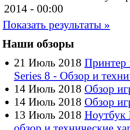
Cooler master
2014 - 00:00
Cube
Показать результаты »
Cyborg
Datex
Наши обзоры
Defender
21 Июль 2018
Принтер 
Dell
Series 8 - Обзор и техн
Dex
14 Июль 2018
Обзор иг
Everest
14 Июль 2018
Обзор игр
Firtech
13 Июль 2018
Ноутбук 
Flyper
обзор и технические ха