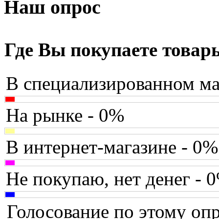
Armaggeddon
Наш опрос
Assistant
Asus
(2)
Где Вы покупаете товар
Barnes&noble
В специализированном ма
Brain
Brava
На рынке - 0%
Canyon
В интернет-магазине - 0%
Cbr
Chicony
Не покупаю, нет денег - 
Codegen
Голосование по этому опр