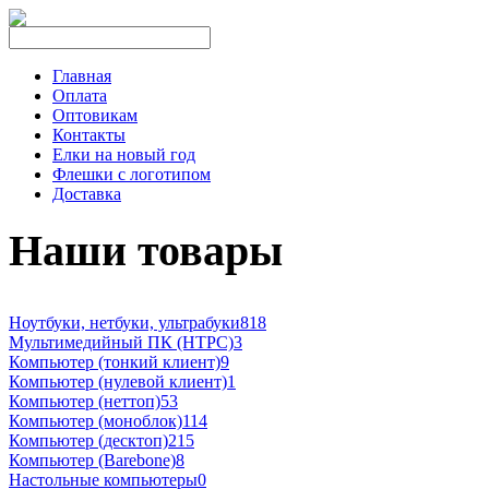
Главная
Оплата
Оптовикам
Контакты
Елки на новый год
Флешки с логотипом
Доставка
Наши товары
Ноутбуки, нетбуки, ультрабуки
818
Мультимедийный ПК (HTPC)
3
Компьютер (тонкий клиент)
9
Компьютер (нулевой клиент)
1
Компьютер (неттоп)
53
Компьютер (моноблок)
114
Компьютер (десктоп)
215
Компьютер (Barebone)
8
Настольные компьютеры
0