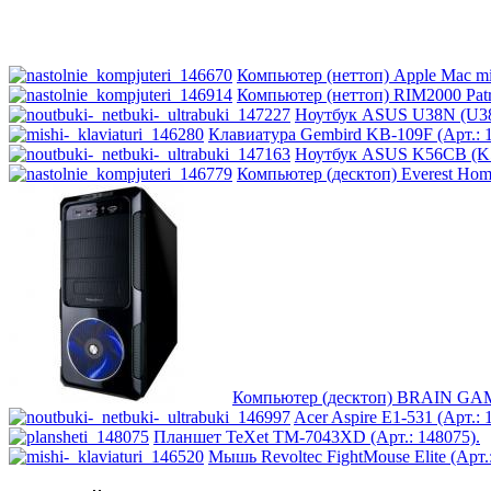
Компьютер (неттоп) Apple Mac mi
Компьютер (неттоп) RIM2000 Patrio
Ноутбук ASUS U38N (U38N
Клавиатура Gembird KB-109F (Арт.: 1
Ноутбук ASUS K56CB (K5
Компьютер (десктоп) Everest Home
Компьютер (десктоп) BRAIN GAME
Acer Aspire E1-531 (Арт.: 
Планшет TeXet TM-7043XD (Арт.: 148075).
Мышь Revoltec FightMouse Elite (Арт.