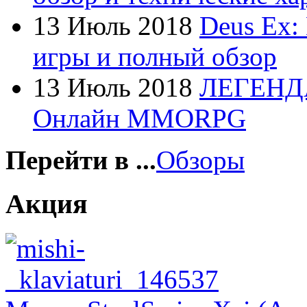
Foxconn
13 Июль 2018
Deus Ex:
Fujitsu
игры и полный обзор
G-cube
13 Июль 2018
ЛЕГЕНД
Gelezka
Онлайн MMORPG
Gembird
Gemix
Перейти в ...
Обзоры
Genius
Акция
Gigabyte
Globex
Goclever