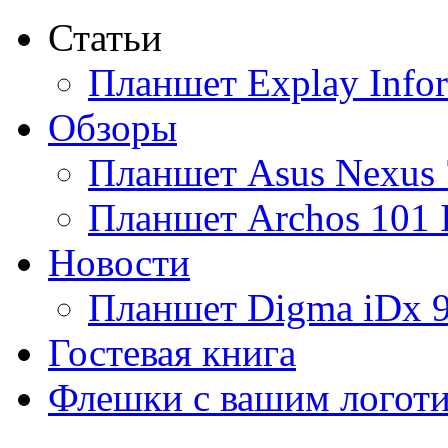
Статьи
Ainol
Планшет Explay Info
Altinet
Обзоры
Amazon
Планшет Asus Nexus 
Amber
Планшет Archos 101 
Ampe
Новости
Apache
Планшет Digma iDx 
Apple
Гостевая книга
Apriori
Флешки с вашим логот
Archos