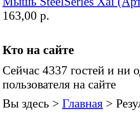
Мышь SteelSeries Xai (Арт
Golden field
163,00 р.
Grand
Gresso
Hacker
Кто на сайте
Hp
(1)
Сейчас 4337 гостей и ни 
Hq-tech
пользователя на сайте
Htc
Htpc
Вы здесь >
Главная
>
Резу
Huawei
Ideazon