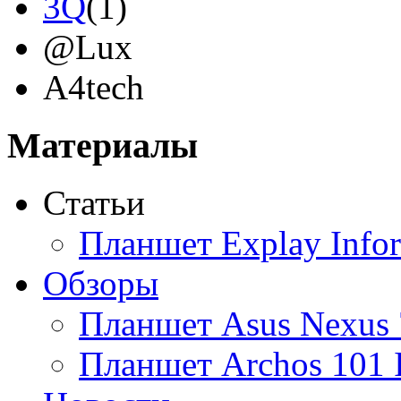
3Q
(1)
@Lux
A4tech
Acer
Материалы
Acme
Статьи
Ainol
Планшет Explay Info
Altinet
Обзоры
Amazon
Планшет Asus Nexus 
Amber
Планшет Archos 101 
Ampe