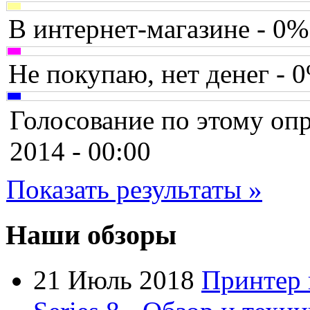
Canyon
В интернет-магазине - 0%
Cbr
Chicony
Не покупаю, нет денег - 
Codegen
Голосование по этому опр
Cooler master
2014 - 00:00
Cube
Показать результаты »
Cyborg
Datex
Наши обзоры
Defender
21 Июль 2018
Принтер 
Dell