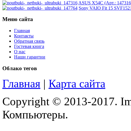
Logitech
ASUS X54C (Арт.: 147316
Sony VAIO Fit 15 SVF1521
Majesty
Меню сайта
Manhattan
Главная
Контакты
Обратная связь
Maxxtro
Гостевая книга
О нас
Microsoft
Наши гарантии
Облако тегов
Modecom
Главная
|
Карта сайта
Motorola
Msi
Copyright © 2013-2017. Im
Mytab
Компьютеры.
Ncomputing