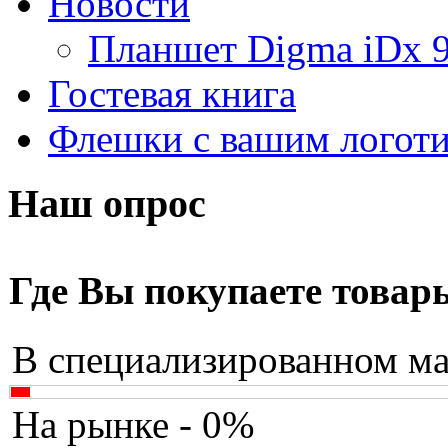
Новости
Apache
Планшет Digma iDx 
Apple
Гостевая книга
Apriori
Флешки с вашим логот
Archos
Armaggeddon
Наш опрос
Assistant
Asus
(2)
Где Вы покупаете товар
Barnes&noble
В специализированном ма
Brain
Brava
На рынке - 0%