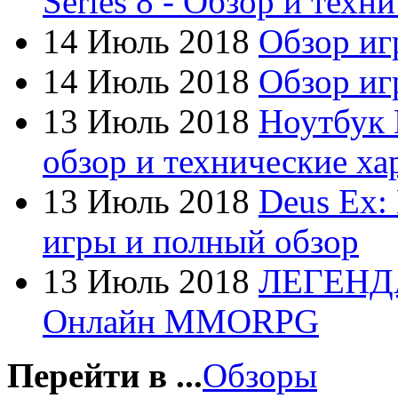
Series 8 - Обзор и техн
Dex
14 Июль 2018
Обзор иг
Everest
14 Июль 2018
Обзор игр
Firtech
13 Июль 2018
Ноутбук 
Flyper
обзор и технические ха
Foxconn
13 Июль 2018
Deus Ex:
Fujitsu
игры и полный обзор
G-cube
13 Июль 2018
ЛЕГЕНД
Gelezka
Онлайн MMORPG
Gembird
Gemix
Перейти в ...
Обзоры