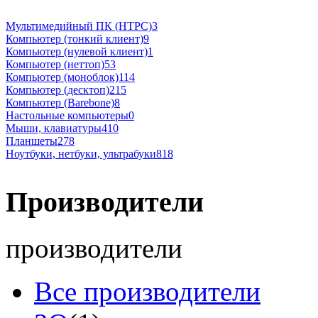
Мультимедийный ПК (HTPC)
3
Компьютер (тонкий клиент)
9
Компьютер (нулевой клиент)
1
Компьютер (неттоп)
53
Компьютер (моноблок)
114
Компьютер (десктоп)
215
Компьютер (Barebone)
8
Настольные компьютеры
0
Мыши, клавиатуры
410
Планшеты
278
Ноутбуки, нетбуки, ультрабуки
818
Производители
производители
Все производители