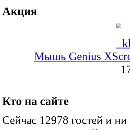
Genius
Акция
Gigabyte
Globex
Goclever
Мышь Genius XScroll
Golden field
1
Grand
Gresso
Hacker
Кто на сайте
Hp
(1)
Сейчас 12978 гостей и ни
Hq-tech