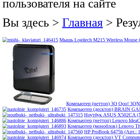
пользователя на сайте
Htc
Htpc
Вы здесь >
Главная
>
Резу
Huawei
Мышь Logitech M215 Wireless Mouse (
Ideazon
Impression
Intel
(2)
Kme
(1)
Lenovo
Компьютер (неттоп) 3Q Qoo! 3QN
Компьютер (десктоп) BRAIN GAM
Logicfox
Ноутбук ASUS X502CA (X
Компьютер (неттоп) Lenovo IdeaCe
Компьютер (моноблок) Lenovo Thi
Logicpower
HP ProBook 6475b (Арт.: 1
Компьютер (десктоп) VT Computers