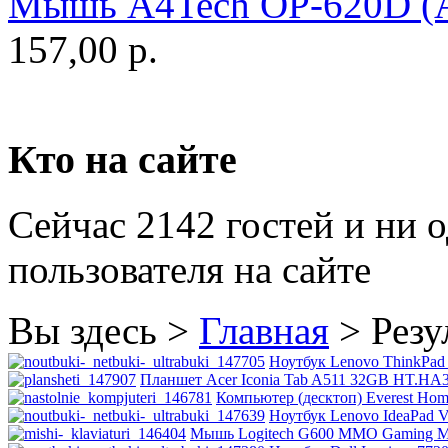
Мышь A4Tech OP-620D (Ар
Golden field
157,00 р.
Grand
(5)
Gresso
Hacker
(2)
Кто на сайте
Hp
(10)
Сейчас 2142 гостей и ни 
Hq-tech
пользователя на сайте
Htc
Htpc
Вы здесь >
Главная
>
Резу
Huawei
Ноутбук Lenovo ThinkPad 
Планшет Acer Iconia Tab A511 32GB HT.HA3E
Компьютер (десктоп) Everest Home
Ideazon
Ноутбук Lenovo IdeaPad V
Мышь Logitech G600 MMO Gaming Mou