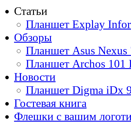
Статьи
Ainol
Планшет Explay Info
Altinet
Обзоры
Amazon
Планшет Asus Nexus 
Amber
(4)
Планшет Archos 101 
Ampe
Новости
Apache
Планшет Digma iDx 
Apple
(9)
Гостевая книга
Apriori
(3)
Флешки с вашим логот
Archos