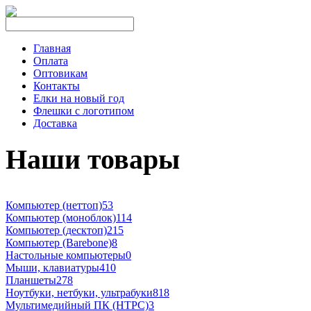
Главная
Оплата
Оптовикам
Контакты
Елки на новый год
Флешки с логотипом
Доставка
Наши товары
Компьютер (неттоп)
53
Компьютер (моноблок)
114
Компьютер (десктоп)
215
Компьютер (Barebone)
8
Настольные компьютеры
0
Мыши, клавиатуры
410
Планшеты
278
Ноутбуки, нетбуки, ультрабуки
818
Мультимедийный ПК (HTPC)
3