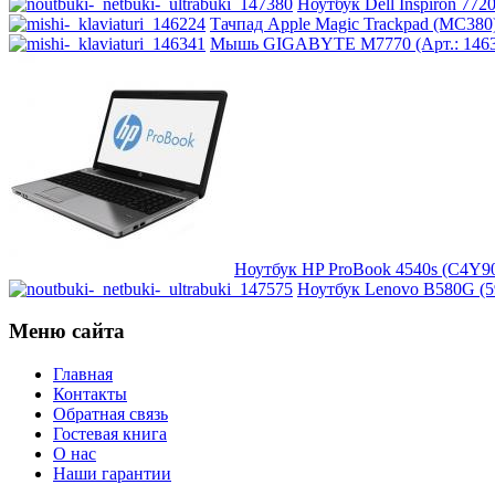
Impression
(17)
Ноутбук Dell Inspiron 7720
Тачпад Apple Magic Trackpad (MC380) 
Мышь GIGABYTE M7770 (Арт.: 1463
Intel
Kme
Lenovo
(4)
Logicfox
Logicpower
Ноутбук HP ProBook 4540s (C4Y90
Ноутбук Lenovo B580G (59
Logitech
Меню сайта
Majesty
Главная
Manhattan
Контакты
Обратная связь
Гостевая книга
Maxxtro
О нас
Наши гарантии