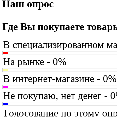
Armaggeddon
Наш опрос
Assistant
Asus
(9)
Где Вы покупаете товар
Barnes&noble
В специализированном ма
Brain
(36)
Brava
На рынке - 0%
Canyon
В интернет-магазине - 0%
Cbr
Chicony
Не покупаю, нет денег - 
Codegen
Голосование по этому опр