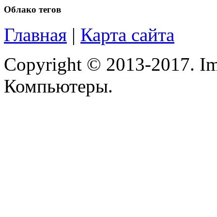
Microsoft
Облако тегов
Modecom
Главная
|
Карта сайта
Motorola
Copyright © 2013-2017. Im
Msi
Компьютеры.
Mytab
Ncomputing
Nec
Nexus
Pcland-4u
(14)
Pegatron