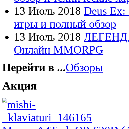
Foxconn
13 Июль 2018
Deus Ex:
Fujitsu
игры и полный обзор
G-cube
13 Июль 2018
ЛЕГЕНД
Gelezka
(4)
Онлайн MMORPG
Gembird
Gemix
Перейти в ...
Обзоры
Genius
Акция
Gigabyte
Globex
Goclever