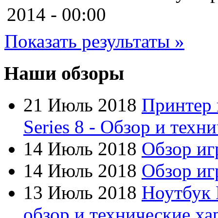
Cooler master
2014 - 00:00
Cube
Показать результаты »
Cyborg
Datex
Наши обзоры
Defender
21 Июль 2018
Принтер 
Dell
(6)
Series 8 - Обзор и техн
Dex
14 Июль 2018
Обзор иг
Everest
(17)
14 Июль 2018
Обзор игр
Firtech
13 Июль 2018
Ноутбук 
Flyper
обзор и технические ха