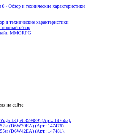
 8 - Обзор и технические характеристики
ор и технические характеристики
и полный обзор
лайн MMORPG
ля на сайте
Yoga 13 (59-359989) (Арт.: 147662).
2sr (D6W39EA) (Арт.: 147476).
5sr (D6W42EA) (Арт.: 147481).