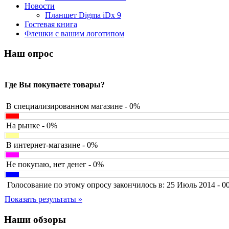
Barnes&noble
Новости
Brain
(36)
Планшет Digma iDx 9
Brava
Гостевая книга
Canyon
Флешки с вашим логотипом
Cbr
Chicony
Наш опрос
Codegen
Cooler master
Cube
Где Вы покупаете товары?
Cyborg
Datex
Defender
В специализированном магазине - 0%
Dell
(6)
Dex
На рынке - 0%
Everest
(17)
Firtech
В интернет-магазине - 0%
Flyper
Foxconn
Не покупаю, нет денег - 0%
Fujitsu
G-cube
Голосование по этому опросу закончилось в: 25 Июль 2014 - 0
Gelezka
(4)
Gembird
Показать результаты »
Gemix
Genius
Наши обзоры
Gigabyte