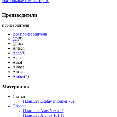
Настольные компьютеры
0
Производители
производители
Все производители
3Q
(5)
@Lux
A4tech
Acer
(9)
Acme
Ainol
Altinet
Amazon
Amber
(4)
Ampe
Apache
Материалы
Apple
(9)
Apriori
(3)
Статьи
Archos
Планшет Explay Informer 701
Armaggeddon
Обзоры
Assistant
Планшет Asus Nexus 7
Asus
(9)
Планшет Archos 101 IT