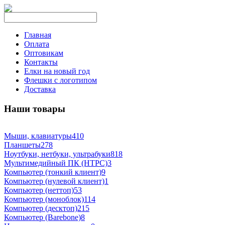
Главная
Оплата
Оптовикам
Контакты
Елки на новый год
Флешки с логотипом
Доставка
Наши товары
Мыши, клавиатуры
410
Планшеты
278
Ноутбуки, нетбуки, ультрабуки
818
Мультимедийный ПК (HTPC)
3
Компьютер (тонкий клиент)
9
Компьютер (нулевой клиент)
1
Компьютер (неттоп)
53
Компьютер (моноблок)
114
Компьютер (десктоп)
215
Компьютер (Barebone)
8