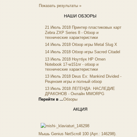
Показать результаты »
Dex
Everest
(17)
НАШИ ОБЗОРЫ
Firtech
Flyper
21 Июль 2018
Принтер пластиковых карт
Foxconn
Zebra ZXP Series 8 - Обзор и
технические характеристики
Fujitsu
14 Июль 2018
Обзор игры Metal Slug X
G-cube
14 Июль 2018
Обзор игры Sacred Citadel
Gelezka
(4)
Gembird
13 Июль 2018
Ноутбук HP Omen
Notebook 17-w151nr - обзор и
Gemix
технические характеристики
Genius
13 Июль 2018
Deus Ex: Mankind Divided -
Gigabyte
Рецензия игры и полный обзор
Globex
13 Июль 2018
ЛЕГЕНДА: НАСЛЕДИЕ
Goclever
ДРАКОНОВ - Онлайн MMORPG
Golden field
Перейти в ...
Обзоры
Grand
(5)
АКЦИЯ
Gresso
Hacker
(2)
Hp
(10)
Hq-tech
Мышь Genius NetScroll 100 (Арт.: 146298).