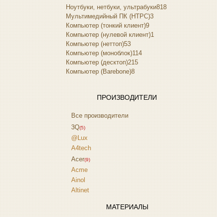
Ноутбуки, нетбуки, ультрабуки
818
Мультимедийный ПК (HTPC)
3
Компьютер (тонкий клиент)
9
Компьютер (нулевой клиент)
1
Компьютер (неттоп)
53
Компьютер (моноблок)
114
Компьютер (десктоп)
215
Компьютер (Barebone)
8
ПРОИЗВОДИТЕЛИ
Все производители
3Q
(5)
@Lux
A4tech
Acer
(9)
Acme
Ainol
Altinet
Amazon
МАТЕРИАЛЫ
Amber
(4)