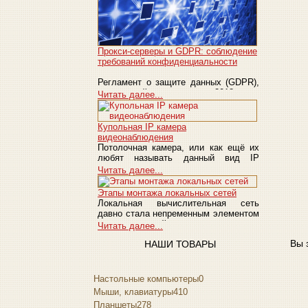
Прокси-серверы и GDPR: соблюдение
требований конфиденциальности
Регламент о защите данных (GDPR),
вступивший в силу в мае 2018 года,
Читать далее...
уст...
Купольная IP камера
видеонаблюдения
Потолочная камера, или как ещё их
любят называть данный вид IP
камеры - купольны...
Читать далее...
Этапы монтажа локальных сетей
Локальная вычислительная сеть
давно стала непременным элементом
в работе каждой ...
Читать далее...
Вы 
НАШИ ТОВАРЫ
Настольные компьютеры
0
Мыши, клавиатуры
410
Планшеты
278