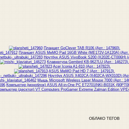
Планшет GoClever TAB R106 (Арт.: 147960).
Планшет ASUS MeMO Pad 16GB White (ME172V-1A120A) (Арт.:
Ноутбук ASUS VivoBook S200 (X202E-CT006H) (А
Клавиатура Gembird KB-9627LU (Арт.: 146273).
Acer Iconia A1-810 (Арт.: 147823).
ASUS MeMO Pad HD 7 (Арт.: 147913).
Ноутбук ASUS X402CA (X402CA-WX010D) (Арт.
Мышь Microsoft Wireless Laser Mouse 7000 (Арт.: 14
Компьютер (моноблок) ASUS All-in-One PC ET2701INKI-B031K (90PT00
омпьютер (десктоп) VT Computers ProGamer Extreme Zalman Edition VPE46
ОБЛАКО ТЕГОВ