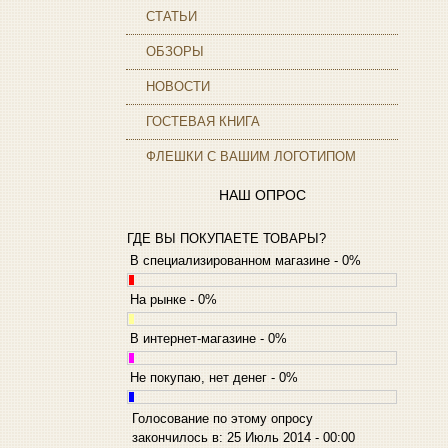
Ampe
СТАТЬИ
Apache
ОБЗОРЫ
Apple
(9)
Apriori
(3)
НОВОСТИ
Archos
ГОСТЕВАЯ КНИГА
Armaggeddon
Assistant
ФЛЕШКИ С ВАШИМ ЛОГОТИПОМ
Asus
(9)
Barnes&noble
НАШ ОПРОС
Brain
(36)
Brava
ГДЕ ВЫ ПОКУПАЕТЕ ТОВАРЫ?
Canyon
В специализированном магазине - 0%
Cbr
Chicony
На рынке - 0%
Codegen
Cooler master
В интернет-магазине - 0%
Cube
Не покупаю, нет денег - 0%
Cyborg
Datex
Голосование по этому опросу
Defender
закончилось в: 25 Июль 2014 - 00:00
Dell
(6)