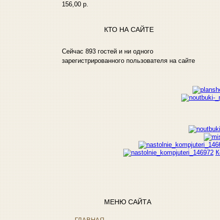
Htc
156,00 р.
Htpc
Huawei
КТО НА САЙТЕ
Ideazon
Impression
(17)
Сейчас 893 гостей и ни одного
Intel
зарегистрированного пользователя на сайте
Kme
Lenovo
(4)
Logicfox
Logicpower
Logitech
Majesty
Manhattan
Maxxtro
Microsoft
К
Modecom
Motorola
Msi
Mytab
Ncomputing
МЕНЮ САЙТА
Nec