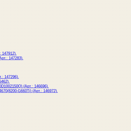
 147912).
рт.: 147283).
: 147296).
6462).
D1002150Q) (Арт.: 146696).
70(8200-G660Ti) (Арт.: 146972).