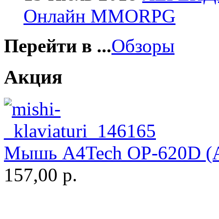
Онлайн MMORPG
Gembird
Gemix
Перейти в ...
Обзоры
Genius
Акция
Gigabyte
Globex
Goclever
Мышь A4Tech OP-620D (Ар
Golden field
157,00 р.
Grand
(5)
Gresso