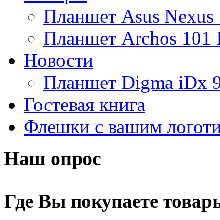
Планшет Asus Nexus 
Amber
(4)
Планшет Archos 101 
Ampe
Новости
Apache
Планшет Digma iDx 
Apple
(9)
Гостевая книга
Apriori
(3)
Флешки с вашим логот
Archos
Armaggeddon
Наш опрос
Assistant
Asus
(9)
Где Вы покупаете товар
Barnes&noble