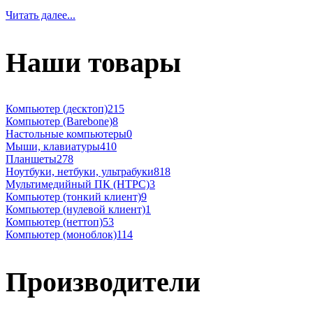
Читать далее...
Наши товары
Компьютер (десктоп)
215
Компьютер (Barebone)
8
Настольные компьютеры
0
Мыши, клавиатуры
410
Планшеты
278
Ноутбуки, нетбуки, ультрабуки
818
Мультимедийный ПК (HTPC)
3
Компьютер (тонкий клиент)
9
Компьютер (нулевой клиент)
1
Компьютер (неттоп)
53
Компьютер (моноблок)
114
Производители