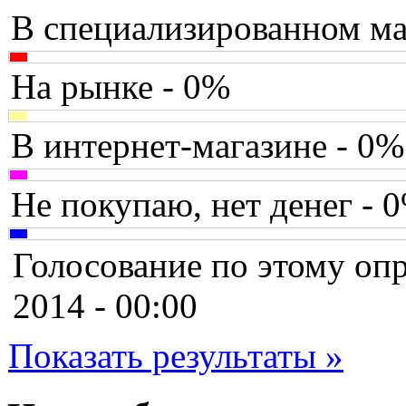
В специализированном ма
Brain
(36)
Brava
На рынке - 0%
Canyon
В интернет-магазине - 0%
Cbr
Chicony
Не покупаю, нет денег - 
Codegen
Голосование по этому опр
Cooler master
2014 - 00:00
Cube
Показать результаты »
Cyborg
Datex