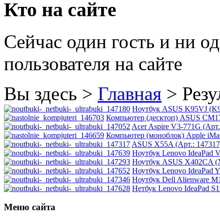
Hacker
(2)
Кто на сайте
Hp
(10)
Сейчас один гость и ни о
Hq-tech
пользователя на сайте
Htc
Htpc
Вы здесь >
Главная
>
Резу
Huawei
Ноутбук ASUS K95VJ (K95
Компьютер (десктоп) ASUS CM17
Acer Aspire V3-771G (Арт.
Ideazon
Компьютер (моноблок) Apple iMac
ASUS X55A (Арт.: 147317
Impression
(17)
Ноутбук Lenovo IdeaPad V
Ноутбук ASUS X402CA (X
Ноутбук Lenovo IdeaPad Y
Intel
Ноутбук Dell Alienware M1
Нетбук Lenovo IdeaPad S11
Kme
Меню сайта