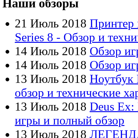
Наши обзоры
Defender
21 Июль 2018
Принтер 
Dell
(6)
Series 8 - Обзор и техн
Dex
14 Июль 2018
Обзор иг
Everest
(17)
14 Июль 2018
Обзор игр
Firtech
13 Июль 2018
Ноутбук 
Flyper
обзор и технические ха
Foxconn
13 Июль 2018
Deus Ex:
Fujitsu
игры и полный обзор
G-cube
13 Июль 2018
ЛЕГЕНД
Gelezka
(4)