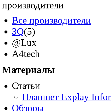
производители
Все производители
3Q
(5)
@Lux
A4tech
Acer
(9)
Материалы
Acme
Статьи
Ainol
Планшет Explay Info
Altinet
Обзоры
Amazon