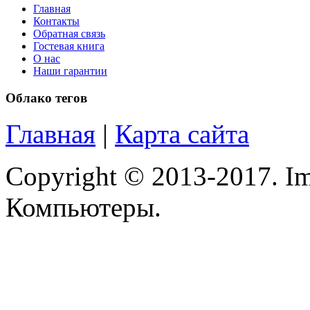
Lenovo
(4)
Главная
Контакты
Logicfox
Обратная связь
Гостевая книга
Logicpower
О нас
Наши гарантии
Logitech
Облако тегов
Majesty
Главная
|
Карта сайта
Manhattan
Copyright © 2013-2017. Im
Maxxtro
Компьютеры.
Microsoft
Modecom
Motorola