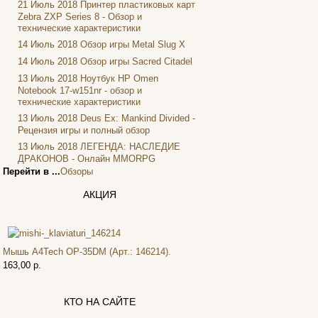
Flyper
21 Июль 2018
Принтер пластиковых карт
Foxconn
Zebra ZXP Series 8 - Обзор и
технические характеристики
Fujitsu
14 Июль 2018
Обзор игры Metal Slug X
G-cube
14 Июль 2018
Обзор игры Sacred Citadel
Gelezka
(4)
Gembird
13 Июль 2018
Ноутбук HP Omen
Notebook 17-w151nr - обзор и
Gemix
технические характеристики
Genius
13 Июль 2018
Deus Ex: Mankind Divided -
Gigabyte
Рецензия игры и полный обзор
Globex
13 Июль 2018
ЛЕГЕНДА: НАСЛЕДИЕ
Goclever
ДРАКОНОВ - Онлайн MMORPG
Golden field
Перейти в ...
Обзоры
Grand
(5)
АКЦИЯ
Gresso
Hacker
(2)
Hp
(10)
Hq-tech
Мышь A4Tech OP-35DM (Арт.: 146214).
Htc
163,00 р.
Htpc
Huawei
КТО НА САЙТЕ
Ideazon