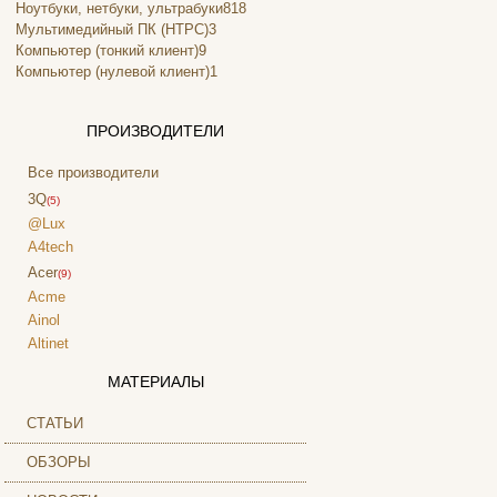
Ноутбуки, нетбуки, ультрабуки
818
Мультимедийный ПК (HTPC)
3
Компьютер (тонкий клиент)
9
Компьютер (нулевой клиент)
1
ПРОИЗВОДИТЕЛИ
Все производители
3Q
(5)
@Lux
A4tech
Acer
(9)
Acme
Ainol
Altinet
Amazon
МАТЕРИАЛЫ
Amber
(4)
Ampe
СТАТЬИ
Apache
ОБЗОРЫ
Apple
(9)
Apriori
(3)