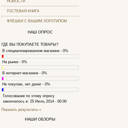
НОВОСТИ
Archos
ГОСТЕВАЯ КНИГА
Armaggeddon
Assistant
ФЛЕШКИ С ВАШИМ ЛОГОТИПОМ
Asus
(9)
Barnes&noble
НАШ ОПРОС
Brain
(36)
Brava
ГДЕ ВЫ ПОКУПАЕТЕ ТОВАРЫ?
Canyon
В специализированном магазине - 0%
Cbr
Chicony
На рынке - 0%
Codegen
Cooler master
В интернет-магазине - 0%
Cube
Не покупаю, нет денег - 0%
Cyborg
Datex
Голосование по этому опросу
Defender
закончилось в: 25 Июль 2014 - 00:00
Dell
(6)
Показать результаты »
Dex
Everest
(17)
НАШИ ОБЗОРЫ
Firtech