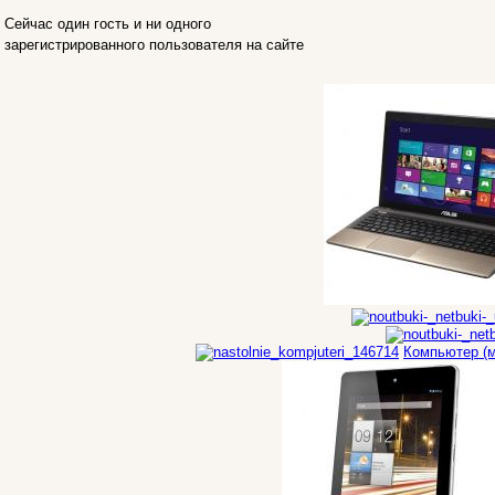
Impression
(17)
Сейчас один гость и ни одного
Intel
зарегистрированного пользователя на сайте
Kme
Lenovo
(4)
Logicfox
Logicpower
Logitech
Majesty
Manhattan
Maxxtro
Microsoft
Modecom
Motorola
Msi
Mytab
Компьютер (м
Ncomputing
Nec
Nexus
Pcland-4u
(14)
Pegatron
Pipo