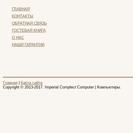
Toshiba
ГЛАВНАЯ
Trust
КОНТАКТЫ
Tt esports
ОБРАТНАЯ СВЯЗЬ
Verbatim
ГОСТЕВАЯ КНИГА
Viewsonic
Vt computers
О НАС
(5)
Wexler
НАШИ ГАРАНТИИ
Wibtek
Zalman
Zotac
Ай ти лайн
(26)
Главная
|
Карта сайта
Copyright © 2013-2017. Imperial Complect Computer | Компьютеры.