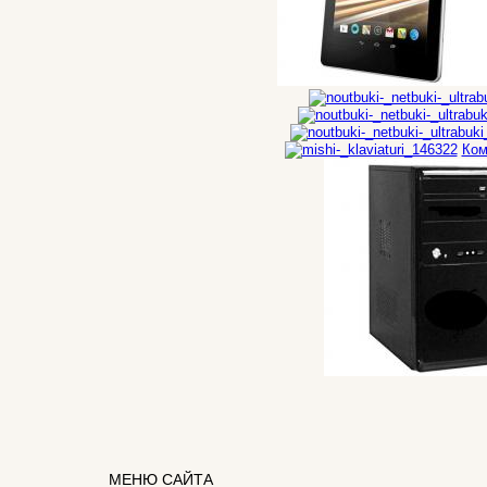
Pixus
Pleomax
Pocketbook
Prestigio
Primepc
(16)
Rapoo
Razer
Ком
Revoltec
Rim2000
(2)
Roccat
Samsung
Senkatel
Smartpc
(3)
Solarwind
(1)
Sony
Speed-link
Steelseries
Supercomp
(5)
Sven
Systemnik
(3)
МЕНЮ САЙТА
Texet