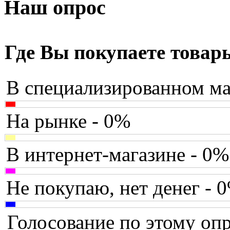
Armaggeddon
Наш опрос
Assistant
Asus
(9)
Где Вы покупаете товар
Barnes&noble
В специализированном ма
Brain
(36)
Brava
На рынке - 0%
Canyon
В интернет-магазине - 0%
Cbr
Chicony
Не покупаю, нет денег - 
Codegen
Голосование по этому опр