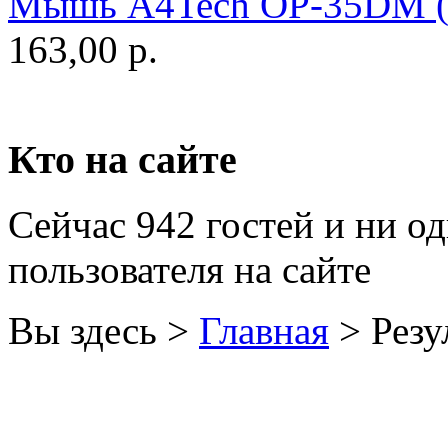
Мышь A4Tech OP-35DM (А
Golden field
163,00 р.
Grand
(5)
Gresso
Hacker
(2)
Кто на сайте
Hp
(10)
Сейчас 942 гостей и ни о
Hq-tech
пользователя на сайте
Htc
Htpc
Вы здесь >
Главная
>
Резу
Huawei
Ideazon