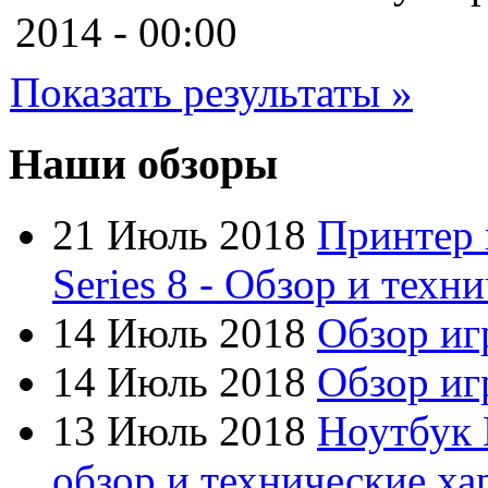
Cooler master
2014 - 00:00
Cube
Показать результаты »
Cyborg
Datex
Наши обзоры
Defender
21 Июль 2018
Принтер 
Dell
(6)
Series 8 - Обзор и техн
Dex
14 Июль 2018
Обзор иг
Everest
(17)
14 Июль 2018
Обзор игр
Firtech
13 Июль 2018
Ноутбук 
Flyper
обзор и технические ха