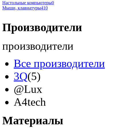
Настольные компьютеры
0
Мыши, клавиатуры
410
Производители
производители
Все производители
3Q
(5)
@Lux
A4tech
Acer
(9)
Материалы
Acme