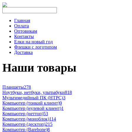
Главная
Оплата
Оптовикам
Контакты
Елки на новый год
Флешки с логотипом
Доставка
Наши товары
Планшеты
278
Ноутбуки, нетбуки, ультрабуки
818
Мультимедийный ПК (HTPC)
3
Компьютер (тонкий клиент)
9
Компьютер (нулевой клиент)
1
Компьютер (неттоп)
53
Компьютер (моноблок)
114
Компьютер (десктоп)
215
Компьютер (Barebone)
8