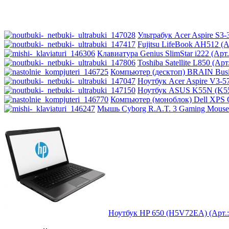
Ультрабук Acer Aspire S3
Fujitsu LifeBook AH512 (А
Клавиатура Genius SlimStar i222 (Арт.
Toshiba Satellite L850 (Арт
Компьютер (десктоп) BRAIN Busin
Ноутбук Acer Aspire V3-
Ноутбук ASUS K55N (K55
Компьютер (моноблок) Dell XPS On
Мышь Cyborg R.A.T. 3 Gaming Mouse 
Ноутбук HP 650 (H5V72EA) (Арт.: