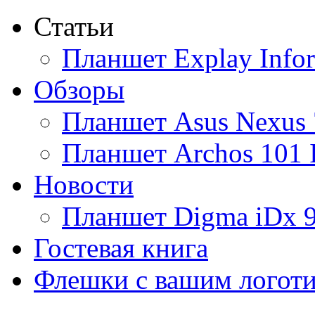
Статьи
Ainol
Планшет Explay Info
Altinet
Обзоры
Amazon
Планшет Asus Nexus 
Amber
(4)
Планшет Archos 101 
Ampe
Новости
Apache
Планшет Digma iDx 
Apple
(9)
Гостевая книга
Apriori
(3)
Флешки с вашим логот
Archos