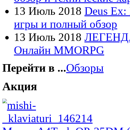
Foxconn
13 Июль 2018
Deus Ex:
Fujitsu
игры и полный обзор
G-cube
13 Июль 2018
ЛЕГЕНД
Gelezka
(4)
Онлайн MMORPG
Gembird
Gemix
Перейти в ...
Обзоры
Genius
Акция
Gigabyte
Globex
Goclever