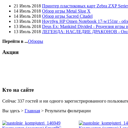
Globex
21 Июль 2018
Принтер пластиковых карт Zebra ZXP Series
Goclever
14 Июль 2018
Обзор игры Metal Slug X
Golden field
14 Июль 2018
Обзор игры Sacred Citadel
Grand
(5)
13 Июль 2018
Ноутбук HP Omen Notebook 17-w151nr - обз
Gresso
13 Июль 2018
Deus Ex: Mankind Divided - Рецензия игры 
Hacker
(2)
13 Июль 2018
ЛЕГЕНДА: НАСЛЕДИЕ ДРАКОНОВ - Он
Hp
(10)
Hq-tech
Перейти в ...
Обзоры
Htc
Htpc
Акция
Huawei
Ideazon
Impression
(17)
Intel
Kme
Lenovo
(4)
Logicfox
Кто на сайте
Logicpower
Logitech
Majesty
Сейчас 337 гостей и ни одного зарегистрированного пользовате
Manhattan
Maxxtro
Вы здесь >
Главная
>
Результаты фильтрации
Microsoft
Modecom
Motorola