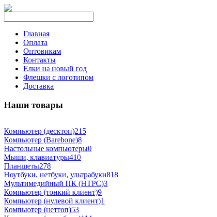
Главная
Оплата
Оптовикам
Контакты
Елки на новый год
Флешки с логотипом
Доставка
Наши товары
Компьютер (десктоп)
215
Компьютер (Barebone)
8
Настольные компьютеры
0
Мыши, клавиатуры
410
Планшеты
278
Ноутбуки, нетбуки, ультрабуки
818
Мультимедийный ПК (HTPC)
3
Компьютер (тонкий клиент)
9
Компьютер (нулевой клиент)
1
Компьютер (неттоп)
53