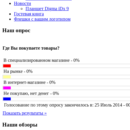
Barnes&noble
Новости
Brain
(36)
Планшет Digma iDx 9
Brava
Гостевая книга
Canyon
Флешки с вашим логотипом
Cbr
Chicony
Наш опрос
Codegen
Cooler master
Cube
Где Вы покупаете товары?
Cyborg
Datex
Defender
В специализированном магазине - 0%
Dell
(6)
Dex
На рынке - 0%
Everest
(17)
Firtech
В интернет-магазине - 0%
Flyper
Foxconn
Не покупаю, нет денег - 0%
Fujitsu
G-cube
Голосование по этому опросу закончилось в: 25 Июль 2014 - 0
Gelezka
(4)
Gembird
Показать результаты »
Gemix
Genius
Наши обзоры
Gigabyte