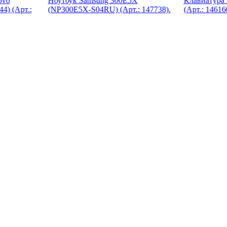
ovo
Ноутбук Samsung 300E5X
Клавиатура
44) (Арт.:
(NP300E5X-S04RU) (Арт.: 147738).
(Арт.: 14616