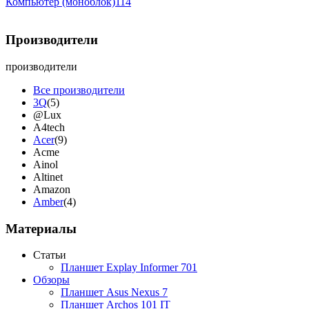
Компьютер (моноблок)
114
Производители
производители
Все производители
3Q
(5)
@Lux
A4tech
Acer
(9)
Acme
Ainol
Altinet
Amazon
Amber
(4)
Ampe
Apache
Материалы
Apple
(9)
Apriori
(3)
Статьи
Archos
Планшет Explay Informer 701
Armaggeddon
Обзоры
Assistant
Планшет Asus Nexus 7
Asus
(9)
Планшет Archos 101 IT