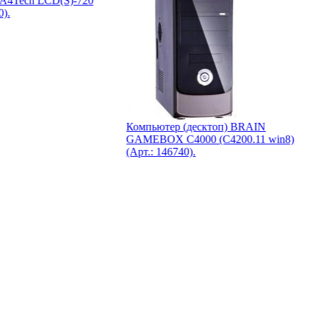
 A4Tech LCD(S)-720
0).
Компьютер (десктоп) BRAIN
GAMEBOX С4000 (C4200.11 win8)
(Арт.: 146740).