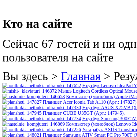
Hp
(10)
Hq-tech
Кто на сайте
Htc
Сейчас 67 гостей и ни од
Htpc
пользователя на сайте
Huawei
Вы здесь >
Главная
>
Резу
Ideazon
Ноутбук Lenovo IdeaPad Y
Impression
(17)
Мышь Logitech Cordless Optical Mouse
Компьютер (моноблок) Apple iMac
Intel
Планшет Acer Iconia Tab A110 (Арт.: 147827)
Ноутбук ASUS X75VB (X7
Планшет CUBE U35GT (Арт.: 147945).
Kme
Ноутбук Samsung 300E5V 
Компьютер (моноблок) Lenovo Idea
Lenovo
(4)
Ультрабук ASUS Transfor
Планшет Samsung ATIV Smart PC Pro 700T (