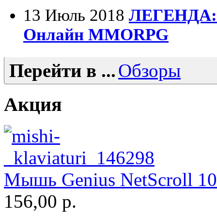
Gembird
13 Июль 2018
ЛЕГЕНДА:
Gemix
Онлайн MMORPG
Genius
Перейти в ...
Обзоры
Gigabyte
Globex
Акция
Goclever
Golden field
Grand
(5)
Мышь Genius NetScroll 100
Gresso
156,00 р.
Hacker
(2)