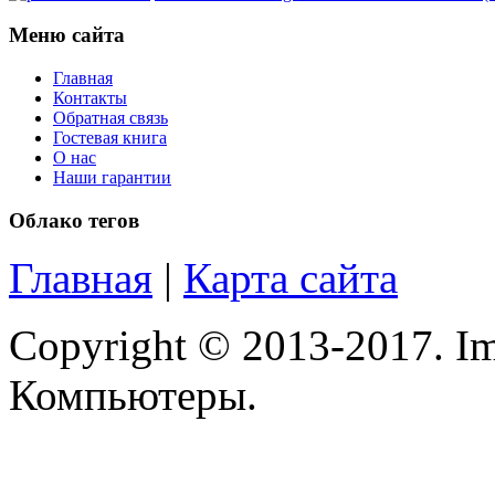
Logicfox
Меню сайта
Logicpower
Главная
Контакты
Logitech
Обратная связь
Гостевая книга
О нас
Majesty
Наши гарантии
Manhattan
Облако тегов
Maxxtro
Главная
|
Карта сайта
Microsoft
Copyright © 2013-2017. Im
Modecom
Компьютеры.
Motorola
Msi