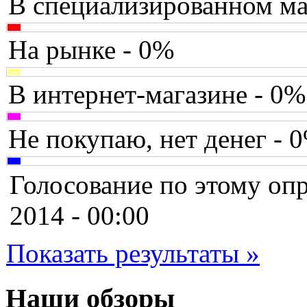
В специализированном ма
Brain
(36)
Brava
На рынке - 0%
Canyon
В интернет-магазине - 0%
Cbr
Chicony
Не покупаю, нет денег - 
Codegen
Голосование по этому опр
Cooler master
2014 - 00:00
Cube
Показать результаты »
Cyborg
Datex
Наши обзоры