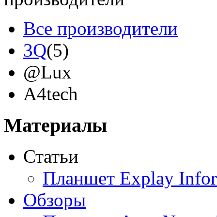
Все производители
3Q
(5)
@Lux
A4tech
Acer
(9)
Материалы
Acme
Статьи
Ainol
Планшет Explay Info
Altinet
Обзоры
Amazon