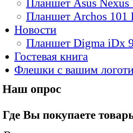
Планшет Asus Nexus 
Amber
(4)
Планшет Archos 101 
Ampe
Новости
Apache
Планшет Digma iDx 
Apple
(9)
Гостевая книга
Apriori
(3)
Флешки с вашим логот
Archos
Armaggeddon
Наш опрос
Assistant
Asus
(9)
Где Вы покупаете товар
Barnes&noble