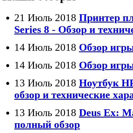
Defender
21 Июль 2018
Принтер п
Dell
(6)
Series 8 - Обзор и техни
Dex
Everest
(17)
14 Июль 2018
Обзор игры
Firtech
14 Июль 2018
Обзор игры
Flyper
13 Июль 2018
Ноутбук HP
Foxconn
обзор и технические хар
Fujitsu
G-cube
13 Июль 2018
Deus Ex: M
полный обзор
Gelezka
(4)