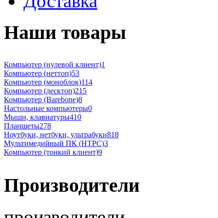
Доставка
Наши товары
Компьютер (нулевой клиент)
1
Компьютер (неттоп)
53
Компьютер (моноблок)
114
Компьютер (десктоп)
215
Компьютер (Barebone)
8
Настольные компьютеры
0
Мыши, клавиатуры
410
Планшеты
278
Ноутбуки, нетбуки, ультрабуки
818
Мультимедийный ПК (HTPC)
3
Компьютер (тонкий клиент)
9
Производители
производители