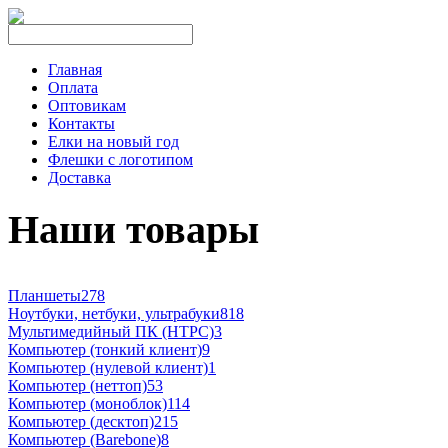
Главная
Оплата
Оптовикам
Контакты
Елки на новый год
Флешки с логотипом
Доставка
Наши товары
Планшеты
278
Ноутбуки, нетбуки, ультрабуки
818
Мультимедийный ПК (HTPC)
3
Компьютер (тонкий клиент)
9
Компьютер (нулевой клиент)
1
Компьютер (неттоп)
53
Компьютер (моноблок)
114
Компьютер (десктоп)
215
Компьютер (Barebone)
8