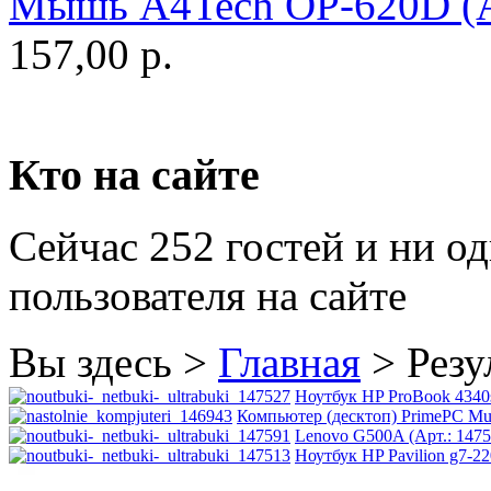
Мышь A4Tech OP-620D (Ар
Golden field
157,00 р.
Grand
Gresso
Hacker
Кто на сайте
Hp
(12)
Сейчас 252 гостей и ни о
Hq-tech
пользователя на сайте
Htc
Htpc
Вы здесь >
Главная
>
Резу
Huawei
Ноутбук HP ProBook 4340s
Компьютер (десктоп) PrimePC Mult
Lenovo G500A (Арт.: 1475
Ideazon
Ноутбук HP Pavilion g7-2