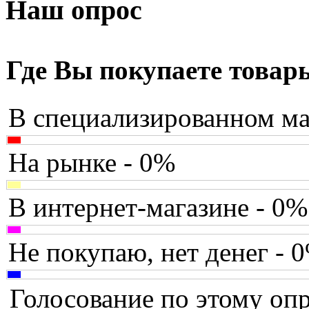
Armaggeddon
Наш опрос
Assistant
Asus
(25)
Где Вы покупаете товар
Barnes&noble
В специализированном ма
Brain
Brava
(1)
На рынке - 0%
Canyon
В интернет-магазине - 0%
Cbr
Chicony
Не покупаю, нет денег - 
Codegen
Голосование по этому опр