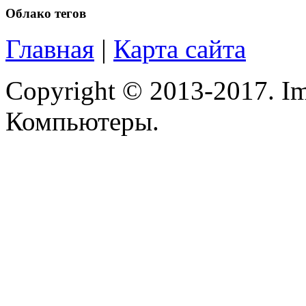
Microsoft
Облако тегов
Modecom
Главная
|
Карта сайта
Motorola
Copyright © 2013-2017. Im
Msi
(1)
Компьютеры.
Mytab
Ncomputing
Nec
Nexus
Pcland-4u
Pegatron