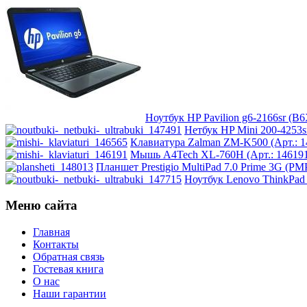
Impression
Intel
Kme
Lenovo
(30)
Ноутбук HP Pavilion g6-2166sr (B6
Logicfox
Нетбук HP Mini 200-4253s
Клавиатура Zalman ZM-K500 (Арт.: 1
Logicpower
Мышь A4Tech XL-760H (Арт.: 146191
Планшет Prestigio MultiPad 7.0 Prime 3G (PM
Ноутбук Lenovo ThinkPad 
Logitech
Меню сайта
Majesty
Главная
Manhattan
Контакты
Обратная связь
Гостевая книга
Maxxtro
О нас
Наши гарантии