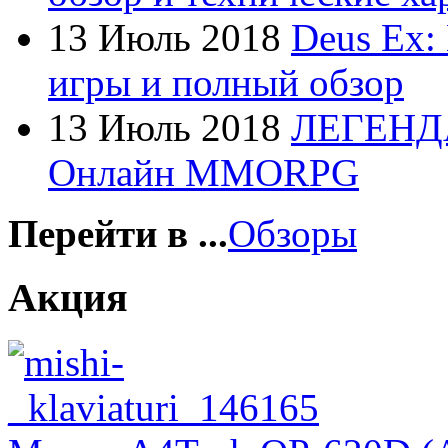
Foxconn
13 Июль 2018
Deus Ex:
Fujitsu
игры и полный обзор
G-cube
13 Июль 2018
ЛЕГЕНД
Gelezka
Онлайн MMORPG
Gembird
Gemix
Перейти в ...
Обзоры
Genius
Акция
Gigabyte
Globex
Goclever