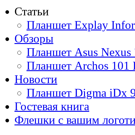
Статьи
Ainol
Планшет Explay Info
Altinet
Обзоры
Amazon
Планшет Asus Nexus 
Amber
Планшет Archos 101 
Ampe
Новости
Apache
Планшет Digma iDx 
Apple
(18)
Гостевая книга
Apriori
Флешки с вашим логот
Archos