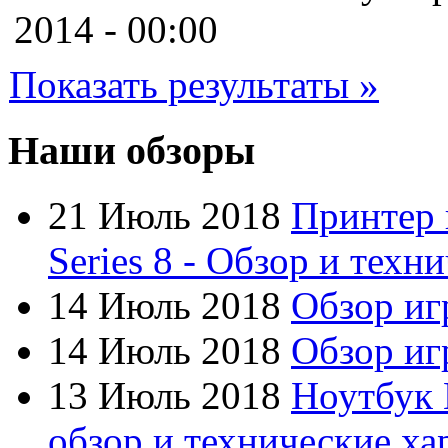
Cooler master
2014 - 00:00
Cube
Показать результаты »
Cyborg
Datex
Наши обзоры
Defender
21 Июль 2018
Принтер 
Dell
(7)
Series 8 - Обзор и техн
Dex
14 Июль 2018
Обзор иг
Everest
14 Июль 2018
Обзор игр
Firtech
13 Июль 2018
Ноутбук 
Flyper
обзор и технические ха