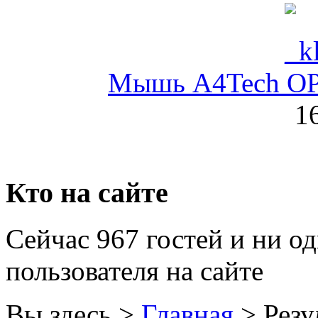
Globex
Goclever
Мышь A4Tech OP-
Golden field
1
Grand
Gresso
Hacker
Кто на сайте
Hp
(12)
Сейчас 967 гостей и ни о
Hq-tech
пользователя на сайте
Htc
Htpc
Вы здесь >
Главная
>
Резу