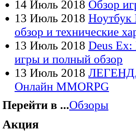
14 Июль 2018
Обзор игр
Firtech
13 Июль 2018
Ноутбук 
Flyper
обзор и технические ха
Foxconn
13 Июль 2018
Deus Ex:
Fujitsu
игры и полный обзор
G-cube
13 Июль 2018
ЛЕГЕНД
Gelezka
Онлайн MMORPG
Gembird
Gemix
Перейти в ...
Обзоры
Genius
Акция
Gigabyte