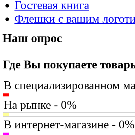
Гостевая книга
Apriori
Флешки с вашим логот
Archos
Armaggeddon
Наш опрос
Assistant
Asus
(25)
Где Вы покупаете товар
Barnes&noble
В специализированном ма
Brain
Brava
(1)
На рынке - 0%
Canyon
В интернет-магазине - 0%
Cbr