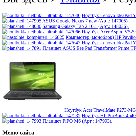
Huawei
Ноутбук Lenovo IdeaPad Y5
Ideazon
ASUS Google Nexus 7 new (Арт.: 147905).
Samsung Galaxy Tab 2 10.1 (Арт.: 148036).
Ноутбук Acer Aspire V5-
Impression
Компьютер (моноблок) HP Pavilio
Ноутбук Lenovo IdeaPad Y5
Intel
Планшет ASUS Eee Pad Transformer Prime TF
Kme
Lenovo
(30)
Logicfox
Logicpower
Ноутбук Acer TravelMate P273-M
Logitech
Ноутбук HP ProBook 4540s
Планшет PiPO M6 (Арт.: 147993).
Majesty
Меню сайта