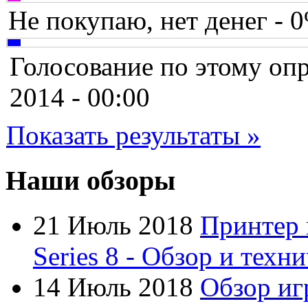
Chicony
Не покупаю, нет денег - 
Codegen
Голосование по этому опр
Cooler master
2014 - 00:00
Cube
Показать результаты »
Cyborg
Datex
Наши обзоры
Defender
21 Июль 2018
Принтер 
Dell
(7)
Series 8 - Обзор и техн
Dex
14 Июль 2018
Обзор иг
Everest