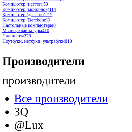
Компьютер (неттоп)
53
Компьютер (моноблок)
114
Компьютер (десктоп)
215
Компьютер (Barebone)
8
Настольные компьютеры
0
Мыши, клавиатуры
410
Планшеты
278
Ноутбуки, нетбуки, ультрабуки
818
Производители
производители
Все производители
3Q
@Lux