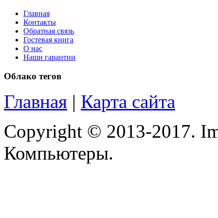
Manhattan
Главная
Контакты
Обратная связь
Maxxtro
Гостевая книга
О нас
Microsoft
Наши гарантии
Облако тегов
Modecom
Главная
|
Карта сайта
Motorola
Msi
(1)
Copyright © 2013-2017. Im
Mytab
Компьютеры.
Ncomputing
Nec
Nexus