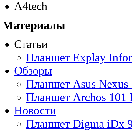
A4tech
Acer
(12)
Материалы
Acme
Статьи
Ainol
Планшет Explay Info
Altinet
Обзоры
Amazon
Планшет Asus Nexus 
Amber
Планшет Archos 101 
Ampe
Новости
Apache
Планшет Digma iDx 
Apple
(18)