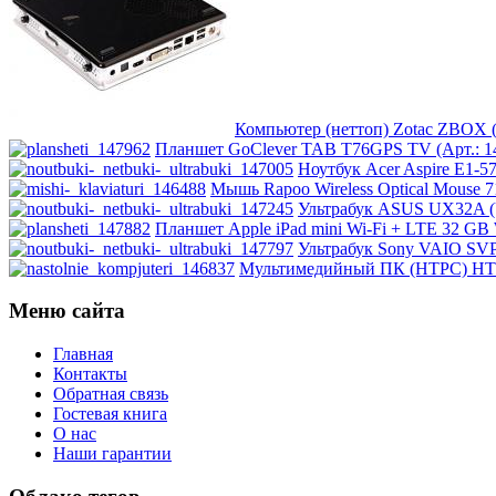
Intel
Kme
Lenovo
(30)
Компьютер (неттоп) Zotac ZBOX 
Logicfox
Планшет GoClever TAB T76GPS TV (Арт.: 14
Ноутбук Acer Aspire E1-
Мышь Rapoo Wireless Optical Mouse 71
Logicpower
Ультрабук ASUS UX32A (
Планшет Apple iPad mini Wi-Fi + LTE 32 GB W
Logitech
Ультрабук Sony VAIO SVP
Мультимедийный ПК (HTPC) HTPC
Majesty
Меню сайта
Manhattan
Главная
Контакты
Обратная связь
Maxxtro
Гостевая книга
О нас
Microsoft
Наши гарантии