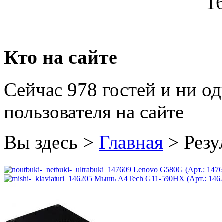
1
Grand
Gresso
Hacker
Кто на сайте
Hp
(12)
Сейчас 978 гостей и ни о
Hq-tech
пользователя на сайте
Htc
Htpc
Вы здесь >
Главная
>
Резу
Huawei
Lenovo G580G (Арт.: 1476
Ideazon
Мышь A4Tech G11-590HX (Арт.: 1462
Impression