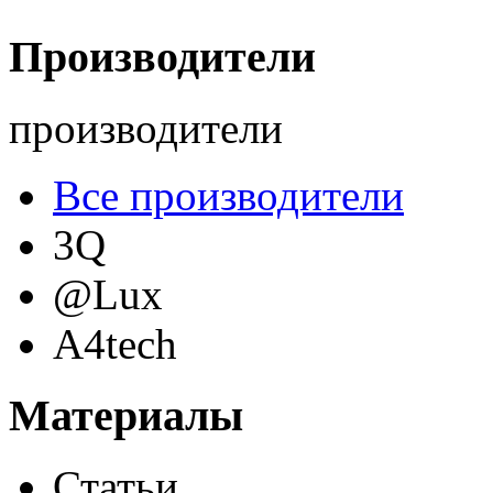
Производители
производители
Все производители
3Q
@Lux
A4tech
Acer
(12)
Материалы
Acme
Статьи
Ainol