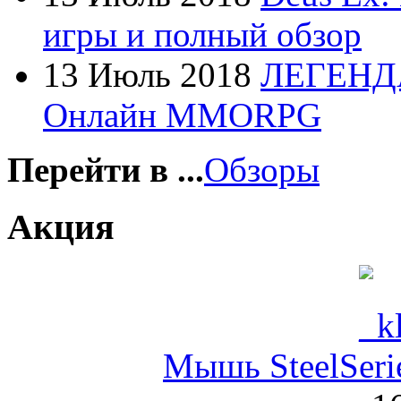
Fujitsu
игры и полный обзор
G-cube
13 Июль 2018
ЛЕГЕНД
Gelezka
Онлайн MMORPG
Gembird
Gemix
Перейти в ...
Обзоры
Genius
Акция
Gigabyte
Globex
Goclever
Мышь SteelSerie
Golden field