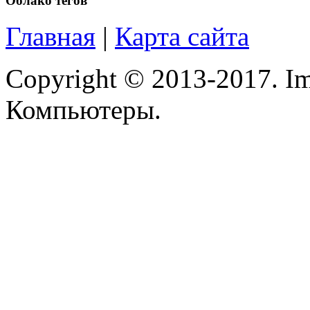
Облако тегов
Modecom
Главная
|
Карта сайта
Motorola
Msi
(1)
Copyright © 2013-2017. Im
Mytab
Компьютеры.
Ncomputing
Nec
Nexus
Pcland-4u
Pegatron
Pipo