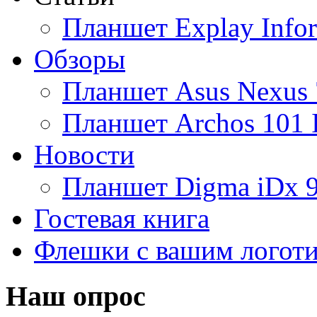
Планшет Explay Info
Altinet
Обзоры
Amazon
Планшет Asus Nexus 
Amber
Планшет Archos 101 
Ampe
Новости
Apache
Планшет Digma iDx 
Apple
(18)
Гостевая книга
Apriori
Флешки с вашим логот
Archos
Armaggeddon
Наш опрос