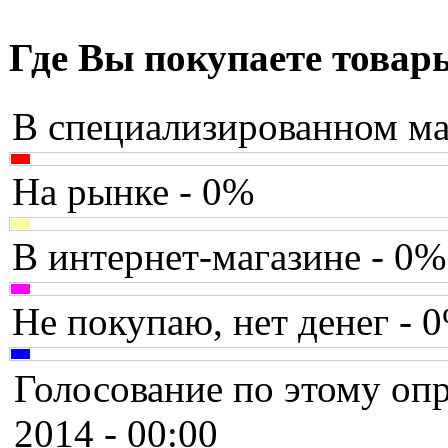
Assistant
Asus
(25)
Где Вы покупаете товар
Barnes&noble
В специализированном ма
Brain
Brava
(1)
На рынке - 0%
Canyon
В интернет-магазине - 0%
Cbr
Chicony
Не покупаю, нет денег - 
Codegen
Голосование по этому опр
Cooler master
2014 - 00:00