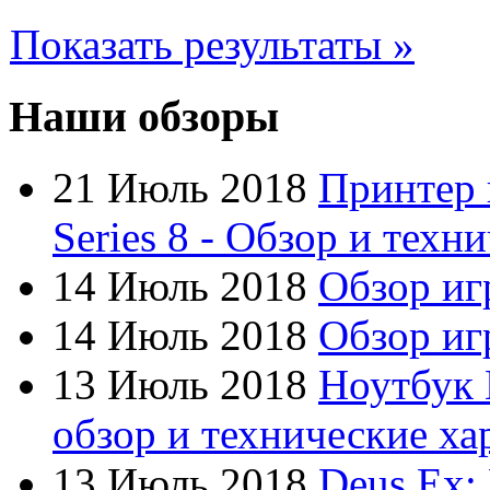
Cube
Показать результаты »
Cyborg
Datex
Наши обзоры
Defender
21 Июль 2018
Принтер 
Dell
(7)
Series 8 - Обзор и техн
Dex
14 Июль 2018
Обзор иг
Everest
14 Июль 2018
Обзор игр
Firtech
13 Июль 2018
Ноутбук 
Flyper
обзор и технические ха
Foxconn
13 Июль 2018
Deus Ex: