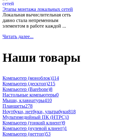
Этапы монтажа локальных сетей
Локальная вычислительная сеть
давно стала непременным
элементом в работе каждой ...
Читать далее...
Наши товары
Компьютер (моноблок)
114
Компьютер (десктоп)
215
Компьютер (Barebone)
8
Настольные компьютеры
0
Мыши, клавиатуры
410
Планшеты
278
Ноутбуки, нетбуки, ультрабуки
818
Мультимедийный ПК (HTPC)
3
Компьютер (тонкий клиент)
9
Компьютер (нулевой клиент)
1
Компьютер (неттоп)
53