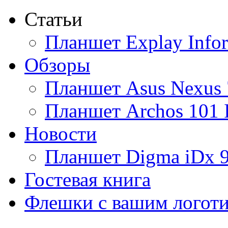
Статьи
Ainol
Планшет Explay Info
Altinet
Обзоры
Amazon
Планшет Asus Nexus 
Amber
Планшет Archos 101 
Ampe
Новости
Apache
Планшет Digma iDx 
Apple
(4)
Гостевая книга
Apriori
Флешки с вашим логот
Archos