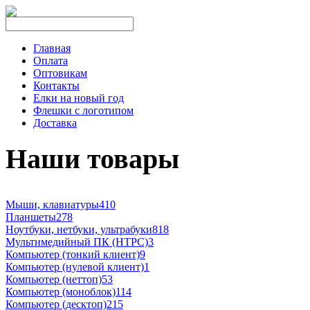
Главная
Оплата
Оптовикам
Контакты
Елки на новый год
Флешки с логотипом
Доставка
Наши товары
Мыши, клавиатуры
410
Планшеты
278
Ноутбуки, нетбуки, ультрабуки
818
Мультимедийный ПК (HTPC)
3
Компьютер (тонкий клиент)
9
Компьютер (нулевой клиент)
1
Компьютер (неттоп)
53
Компьютер (моноблок)
114
Компьютер (десктоп)
215