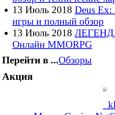
Foxconn
(1)
13 Июль 2018
Deus Ex:
Fujitsu
игры и полный обзор
G-cube
13 Июль 2018
ЛЕГЕНД
Gelezka
Онлайн MMORPG
Gembird
Gemix
Перейти в ...
Обзоры
Genius
Акция
Gigabyte
Globex
Goclever