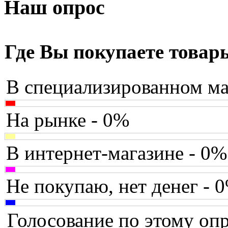
Armaggeddon
Наш опрос
Assistant
Asus
(1)
Где Вы покупаете товар
Barnes&noble
В специализированном ма
Brain
Brava
(4)
На рынке - 0%
Canyon
В интернет-магазине - 0%
Cbr
Chicony
Не покупаю, нет денег - 
Codegen
Голосование по этому опр