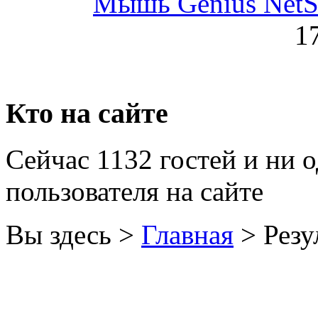
Мышь Genius NetScr
Golden field
1
Grand
Gresso
Hacker
Кто на сайте
Hp
Сейчас 1132 гостей и ни 
Hq-tech
пользователя на сайте
Htc
Htpc
(1)
Вы здесь >
Главная
>
Резу
Huawei
Ideazon