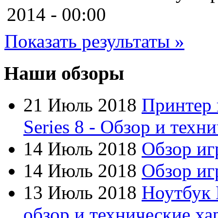
Cooler master
2014 - 00:00
Cube
Показать результаты »
Cyborg
Datex
Наши обзоры
Defender
21 Июль 2018
Принтер 
Dell
Series 8 - Обзор и техн
Dex
14 Июль 2018
Обзор иг
Everest
14 Июль 2018
Обзор игр
Firtech
13 Июль 2018
Ноутбук 
Flyper
обзор и технические ха