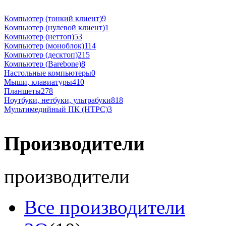
Компьютер (тонкий клиент)
9
Компьютер (нулевой клиент)
1
Компьютер (неттоп)
53
Компьютер (моноблок)
114
Компьютер (десктоп)
215
Компьютер (Barebone)
8
Настольные компьютеры
0
Мыши, клавиатуры
410
Планшеты
278
Ноутбуки, нетбуки, ультрабуки
818
Мультимедийный ПК (HTPC)
3
Производители
производители
Все производители