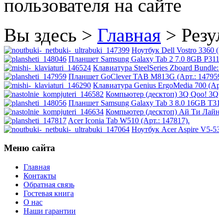
пользователя на сайте
Htc
Htpc
(1)
Вы здесь >
Главная
>
Резу
Huawei
Ноутбук Dell Vostro 3360 (
Планшет Samsung Galaxy Tab 2 7.0 8GB P3110 
Клавиатура SteelSeries Zboard Bundle:
Ideazon
Планшет GoClever TAB M813G (Арт.: 147959
Клавиатура Genius ErgoMedia 700 (Арт
Impression
Компьютер (десктоп) 3Q Qoo! 3QP
Планшет Samsung Galaxy Tab 3 8.0 16GB T31
Компьютер (десктоп) Ай Ти Лайн 
Intel
(1)
Acer Iconia Tab W510 (Арт.: 147817).
Ноутбук Acer Aspire V5-
Kme
Меню сайта
Lenovo
(3)
Главная
Контакты
Logicfox
Обратная связь
Гостевая книга
Logicpower
О нас
Наши гарантии