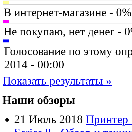
Canyon
В интернет-магазине - 0%
Cbr
Chicony
Не покупаю, нет денег - 
Codegen
Голосование по этому опр
Cooler master
2014 - 00:00
Cube
Показать результаты »
Cyborg
Datex
Наши обзоры
Defender
21 Июль 2018
Принтер 
Dell