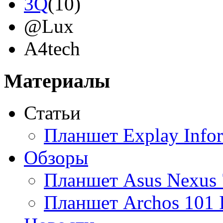
3Q
(10)
@Lux
A4tech
Acer
(8)
Материалы
Acme
Статьи
Ainol
Планшет Explay Info
Altinet
Обзоры
Amazon
Планшет Asus Nexus 
Amber
Планшет Archos 101 
Ampe