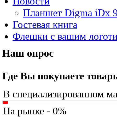
Новости
Apache
Планшет Digma iDx 
Apple
(4)
Гостевая книга
Apriori
Флешки с вашим логот
Archos
Armaggeddon
Наш опрос
Assistant
Asus
(1)
Где Вы покупаете товар
Barnes&noble
В специализированном ма
Brain
Brava
(4)
На рынке - 0%