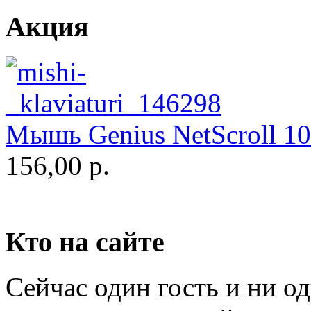
Genius
Акция
Gigabyte
Globex
Goclever
Мышь Genius NetScroll 100
Golden field
156,00 р.
Grand
Gresso
Hacker
Кто на сайте
Hp
Сейчас один гость и ни о
Hq-tech