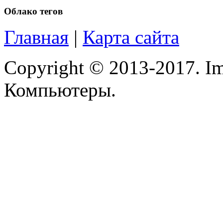
Logitech
Облако тегов
Majesty
(2)
Главная
|
Карта сайта
Manhattan
Copyright © 2013-2017. Im
Maxxtro
Компьютеры.
Microsoft
Modecom
Motorola
Msi
Mytab
Ncomputing