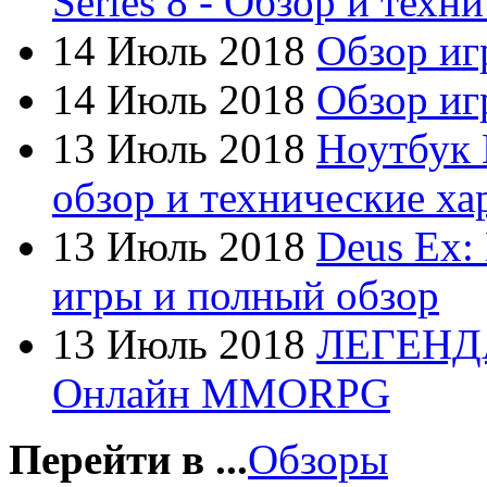
Series 8 - Обзор и техн
Dex
14 Июль 2018
Обзор иг
Everest
14 Июль 2018
Обзор игр
Firtech
13 Июль 2018
Ноутбук 
Flyper
обзор и технические ха
Foxconn
(1)
13 Июль 2018
Deus Ex:
Fujitsu
игры и полный обзор
G-cube
13 Июль 2018
ЛЕГЕНД
Gelezka
Онлайн MMORPG
Gembird
Gemix
Перейти в ...
Обзоры