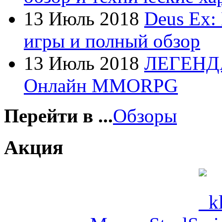
Foxconn
13 Июль 2018
Deus Ex:
Fujitsu
игры и полный обзор
G-cube
(2)
13 Июль 2018
ЛЕГЕНД
Gelezka
Онлайн MMORPG
Gembird
(19)
Gemix
(1)
Перейти в ...
Обзоры
Genius
(40)
Акция
Gigabyte
(8)
Globex
Goclever