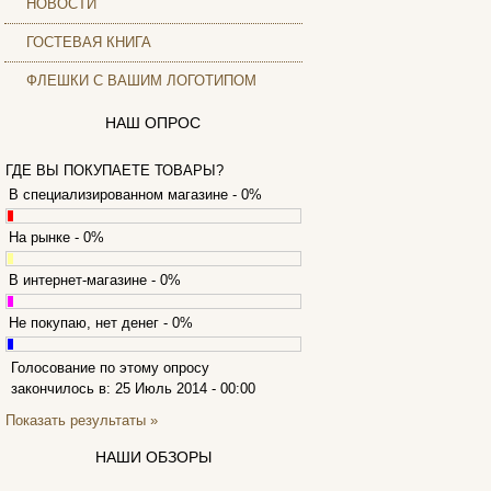
НОВОСТИ
Archos
Armaggeddon
ГОСТЕВАЯ КНИГА
(2)
Assistant
ФЛЕШКИ С ВАШИМ ЛОГОТИПОМ
Asus
(9)
Barnes&noble
НАШ ОПРОС
Brain
Brava
ГДЕ ВЫ ПОКУПАЕТЕ ТОВАРЫ?
Canyon
(1)
В специализированном магазине - 0%
Cbr
(1)
На рынке - 0%
Chicony
(1)
Codegen
(2)
В интернет-магазине - 0%
Cooler master
(2)
Cube
Не покупаю, нет денег - 0%
Cyborg
(8)
Datex
Голосование по этому опросу
(1)
закончилось в: 25 Июль 2014 - 00:00
Defender
(4)
Dell
Показать результаты »
(6)
Dex
НАШИ ОБЗОРЫ
Everest