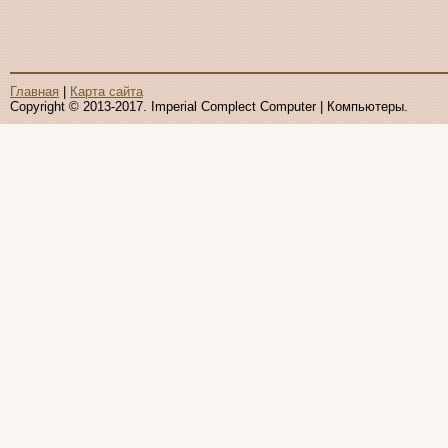
Sven
(11)
Systemnik
Texet
Toshiba
Главная
|
Карта сайта
Copyright © 2013-2017. Imperial Complect Computer | Компьютеры.
Trust
(9)
Tt esports
(4)
Verbatim
(1)
Viewsonic
Vt computers
Wexler
Wibtek
Zalman
(5)
Zotac
Ай ти лайн