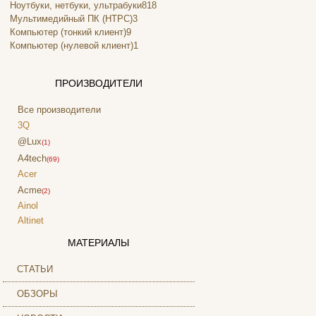
Ноутбуки, нетбуки, ультрабуки
818
Мультимедийный ПК (HTPC)
3
Компьютер (тонкий клиент)
9
Компьютер (нулевой клиент)
1
ПРОИЗВОДИТЕЛИ
Все производители
3Q
@Lux
(1)
A4tech
(69)
Acer
Acme
(2)
Ainol
Altinet
Amazon
МАТЕРИАЛЫ
Amber
Ampe
СТАТЬИ
Apache
ОБЗОРЫ
Apple
(4)
Apriori