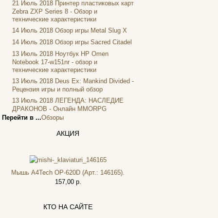
Firtech
(2)
21 Июль 2018
Принтер пластиковых карт
Zebra ZXP Series 8 - Обзор и
Flyper
(1)
технические характеристики
Foxconn
14 Июль 2018
Обзор игры Metal Slug X
Fujitsu
14 Июль 2018
Обзор игры Sacred Citadel
G-cube
(2)
13 Июль 2018
Ноутбук HP Omen
Gelezka
Notebook 17-w151nr - обзор и
Gembird
(19)
технические характеристики
Gemix
(1)
13 Июль 2018
Deus Ex: Mankind Divided -
Genius
Рецензия игры и полный обзор
(40)
13 Июль 2018
ЛЕГЕНДА: НАСЛЕДИЕ
Gigabyte
(8)
ДРАКОНОВ - Онлайн MMORPG
Globex
Перейти в ...
Обзоры
Goclever
Golden field
АКЦИЯ
(3)
Grand
Gresso
(2)
Hacker
Мышь A4Tech OP-620D (Арт.: 146165).
Hp
(16)
157,00 р.
Hq-tech
(1)
Htc
КТО НА САЙТЕ
Htpc