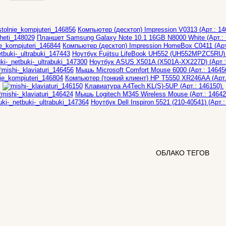
Компьютер (десктоп) Impression V0313 (Арт.: 14
Планшет Samsung Galaxy Note 10.1 16GB N8000 White (Арт.: 
Компьютер (десктоп) Impression HomeBox C0411 (Арт.
Ноутбук Fujitsu LifeBook UH552 (UH552MPZC5RU) (
Ноутбук ASUS X501A (X501A-XX227D) (Арт.:
Мышь Microsoft Comfort Mouse 6000 (Арт.: 14645
Компьютер (тонкий клиент) HP T5550 XR246AA (Арт.
Клавиатура A4Tech KL(S)-5UP (Арт.: 146150).
Мышь Logitech M345 Wireless Mouse (Арт.: 14642
Ноутбук Dell Inspiron 5521 (210-40541) (Арт.:
ОБЛАКО ТЕГОВ