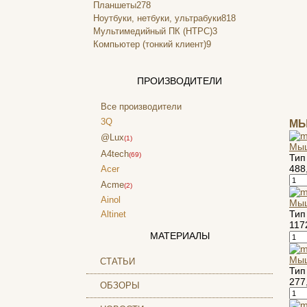
Планшеты
278
Ноутбуки, нетбуки, ультрабуки
818
Мультимедийный ПК (HTPC)
3
Компьютер (тонкий клиент)
9
ПРОИЗВОДИТЕЛИ
Все производители
3Q
МЫ
@Lux
(1)
Мыш
A4tech
(69)
Тип
488
Acer
Acme
(2)
Ainol
Мыш
Тип
Altinet
117
Amazon
МАТЕРИАЛЫ
Amber
Ampe
Мыш
СТАТЬИ
Тип
Apache
277
ОБЗОРЫ
Apple
(4)
Apriori