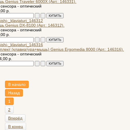
ь Genius Traveler 6000X (Арт.: 146331).
 сенсора - оптический
,00 р.
ь Genius DX-8100 (Арт.: 146312).
 сенсора - оптический
,00 р.
плект (клавиатура+мышь) Genius Ergomedia 8000 (Арт.: 146316).
 сенсора - оптический
4,00 р.
В начало
Назад
1
2
Вперёд
В конец