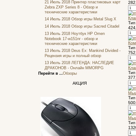
Firtech
(2)
21 Июль 2018
Принтер пластиковых карт
282
Zebra ZXP Series 8 - Обзор и
Flyper
(1)
технические характеристики
Foxconn
Кла
14 Июль 2018
Обзор игры Metal Slug X
Fujitsu
Тип
14 Июль 2018
Обзор игры Sacred Citadel
424
G-cube
(2)
13 Июль 2018
Ноутбук HP Omen
Gelezka
Notebook 17-w151nr - обзор и
Gembird
(19)
Ком
технические характеристики
Тип
Gemix
(1)
13 Июль 2018
Deus Ex: Mankind Divided -
752
Genius
Рецензия игры и полный обзор
(40)
13 Июль 2018
ЛЕГЕНДА: НАСЛЕДИЕ
Gigabyte
(8)
Кла
ДРАКОНОВ - Онлайн MMORPG
Globex
Тип
Перейти в ...
Обзоры
Goclever
377
Golden field
АКЦИЯ
(3)
Grand
Мыш
Gresso
Тип
(2)
500
Hacker
Hp
(16)
Мыш
Hq-tech
(1)
Тип
Htc
132
Htpc