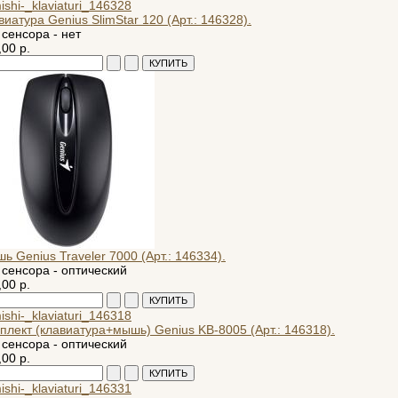
виатура Genius SlimStar 120 (Арт.: 146328).
 сенсора - нет
,00 р.
ь Genius Traveler 7000 (Арт.: 146334).
 сенсора - оптический
,00 р.
плект (клавиатура+мышь) Genius KB-8005 (Арт.: 146318).
 сенсора - оптический
,00 р.