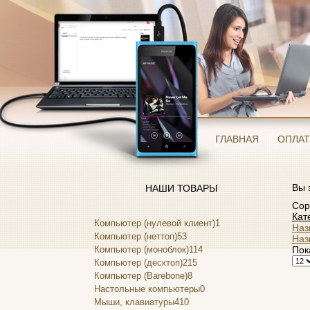
ГЛАВНАЯ
ОПЛАТ
Вы 
НАШИ ТОВАРЫ
Сор
Кат
Компьютер (нулевой клиент)
1
Наз
Компьютер (неттоп)
53
Наз
Компьютер (моноблок)
114
Пок
Компьютер (десктоп)
215
Компьютер (Barebone)
8
Настольные компьютеры
0
Мыши, клавиатуры
410