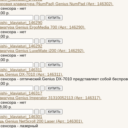
ровая клавиатура (NumPad) Genius NumPad (Арт.: 146302).
 сенсора - нет
,00 р.
виатура Genius ErgoMedia 700 (Арт.: 146290).
 сенсора - нет
,00 р.
виатура Genius LuxeMate i200 (Арт.: 146292).
 сенсора - нет
,00 р.
ь Genius DX-7010 (Арт.: 146311).
 сенсора - оптический.Genius DX-7010 представляет собой беспро
,00 р.
виатура Genius Imperator 31310052113 (Арт.: 146317).
 сенсора - нет
8,00 р.
ь Genius NetScroll 200 Laser (Арт.: 146301).
 сенсора - лазерный