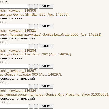
,00 р.
виатура Genius SlimStar i220 (Арт.: 146308).
 сенсора - нет
,00 р.
плект (клавиатура+мышь) Genius LuxeMate 8000 (Арт.: 146321).
 сенсора - оптический
,00 р.
виатура Genius LuxeMate i202 (Арт.: 146294).
 сенсора - нет
,00 р.
ь Genius Navigator 900 (Арт.: 146297).
 сенсора - оптический
,00 р.
ь (миниатюрная на палец) Genius Ring Presenter Silver 3103006810
 сенсора - оптический
0,00 р.