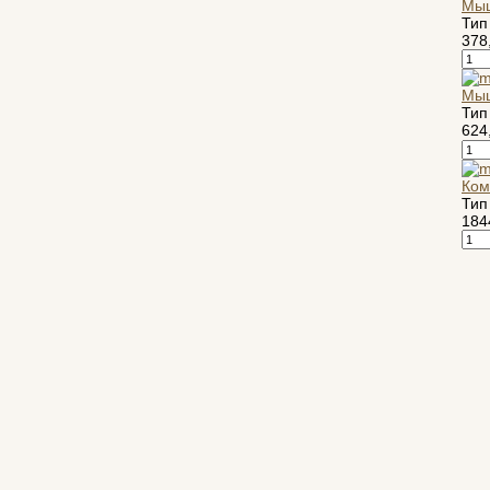
Мыш
Pcland-4u
Тип
Pegatron
378
Pipo
Pixus
Мыш
Pleomax
(1)
Тип
Pocketbook
624
Prestigio
Primepc
Ком
Rapoo
(14)
Тип
184
Razer
(27)
Revoltec
(2)
Rim2000
Roccat
(2)
Samsung
Senkatel
Smartpc
Solarwind
Sony
Speed-link
(2)
Steelseries
(13)
Supercomp