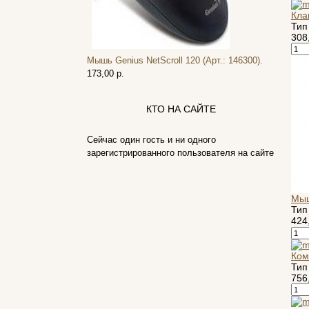
Huawei
Кла
Ideazon
(2)
Тип
Impression
308
Intel
Мышь Genius NetScroll 120 (Арт.: 146300).
Kme
173,00 р.
Lenovo
(2)
Logicfox
(1)
КТО НА САЙТЕ
Logicpower
(1)
Logitech
(75)
Сейчас один гость и ни одного
Majesty
зарегистрированного пользователя на сайте
Manhattan
(2)
Maxxtro
(4)
Microsoft
(21)
Мыш
Modecom
Тип
(2)
424
Motorola
Msi
Mytab
Ком
Тип
Ncomputing
756
Nec
Nexus
(1)