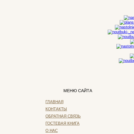
Sven
(11)
Systemnik
Texet
Toshiba
Trust
(9)
Tt esports
(4)
Verbatim
(1)
Viewsonic
Vt computers
Wexler
Wibtek
Zalman
(5)
Zotac
МЕНЮ САЙТА
Ай ти лайн
ГЛАВНАЯ
КОНТАКТЫ
ОБРАТНАЯ СВЯЗЬ
ГОСТЕВАЯ КНИГА
О НАС