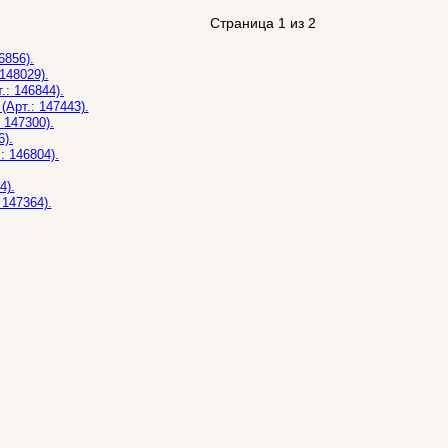
Страница 1 из 2
6856).
148029).
: 146844).
Арт.: 147443).
 147300).
6).
: 146804).
4).
 147364).