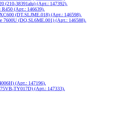
0 (210-38391alu) (Арт.: 147392).
R450 (Арт.: 146639).
 XC600 (DT.SLJME.018) (Арт.: 146598).
e 7600U (DQ.SL6ME.001) (Арт.: 146588).
6H) (Арт.: 147196).
5VB-TY017D) (Арт.: 147333).