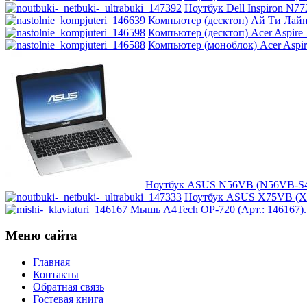
Msi
Ноутбук Dell Inspiron N772
Mytab
Компьютер (десктоп) Ай Ти Лайн 
Ncomputing
Компьютер (десктоп) Acer Aspire
Nec
Компьютер (моноблок) Acer Aspir
Nexus
(1)
Pcland-4u
Pegatron
Pipo
Pixus
Pleomax
(1)
Pocketbook
Prestigio
Primepc
Rapoo
(14)
Razer
(27)
Ноутбук ASUS N56VB (N56VB-S400
Revoltec
(2)
Ноутбук ASUS X75VB (X7
Rim2000
Мышь A4Tech OP-720 (Арт.: 146167).
Roccat
(2)
Samsung
Меню сайта
Senkatel
Smartpc
Главная
Solarwind
Контакты
Sony
Обратная связь
Speed-link
(2)
Гостевая книга
Steelseries
(13)