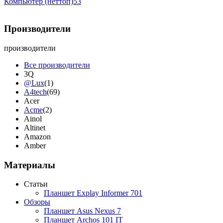
Компьютер (неттоп)
53
Производители
производители
Все производители
3Q
@Lux
(1)
A4tech
(69)
Acer
Acme
(2)
Ainol
Altinet
Amazon
Amber
Ampe
Apache
Материалы
Apple
(4)
Apriori
Статьи
Archos
Планшет Explay Informer 701
Armaggeddon
(2)
Обзоры
Assistant
Планшет Asus Nexus 7
Asus
(9)
Планшет Archos 101 IT