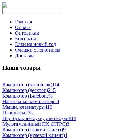
Главная
Оплата
Оптовикам
Контакты
Елки на новый год
Флешки с логотипом
Доставка
Наши товары
Компьютер (моноблок)
114
Компьютер (десктоп)
215
Компьютер (Barebone)
8
Настольные компьютеры
0
Мыши, клавиатуры
410
Планшеты
278
Ноутбуки, нетбуки, ультрабуки
818
Мультимедийный ПК (HTPC)
3
Компьютер (тонкий клиент)
9
Компьютер (нулевой клиент)
1