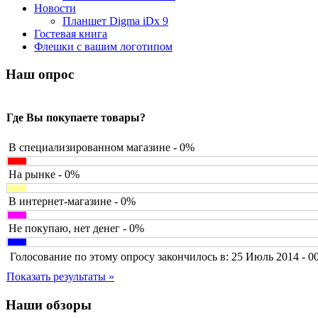
Barnes&noble
Новости
Brain
Планшет Digma iDx 9
Brava
Гостевая книга
Canyon
(1)
Флешки с вашим логотипом
Cbr
(1)
Chicony
(1)
Наш опрос
Codegen
(2)
Cooler master
(2)
Cube
Где Вы покупаете товары?
Cyborg
(8)
Datex
(1)
Defender
(4)
В специализированном магазине - 0%
Dell
(6)
Dex
На рынке - 0%
Everest
Firtech
(2)
В интернет-магазине - 0%
Flyper
(1)
Foxconn
Не покупаю, нет денег - 0%
Fujitsu
G-cube
(2)
Голосование по этому опросу закончилось в: 25 Июль 2014 - 0
Gelezka
Gembird
(19)
Показать результаты »
Gemix
(1)
Genius
(40)
Наши обзоры
Gigabyte
(8)