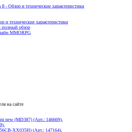
 8 - Обзор и технические характеристики
ор и технические характеристики
и полный обзор
лайн MMORPG
ля на сайте
ni new (MD387) (Арт.: 146669).
9).
6CB-XX035H) (Арт.: 147164).