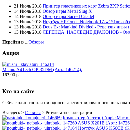
Globex
21 Июль 2018
Принтер пластиковых карт Zebra ZXP Series
Goclever
14 Июль 2018
Обзор игры Metal Slug X
Golden field
(3)
14 Июль 2018
Обзор игры Sacred Citadel
Grand
13 Июль 2018
Ноутбук HP Omen Notebook 17-w151nr - обз
Gresso
(2)
13 Июль 2018
Deus Ex: Mankind Divided - Рецензия игры 
Hacker
13 Июль 2018
ЛЕГЕНДА: НАСЛЕДИЕ ДРАКОНОВ - Он
Hp
(16)
Hq-tech
(1)
Перейти в ...
Обзоры
Htc
Htpc
Акция
Huawei
Ideazon
(2)
Impression
Мышь A4Tech OP-35DM (Арт.: 146214).
Intel
163,00 р.
Kme
Lenovo
(2)
Logicfox
(1)
Кто на сайте
Logicpower
(1)
Logitech
(75)
Majesty
Сейчас один гость и ни одного зарегистрированного пользовате
Manhattan
(2)
Maxxtro
(4)
Вы здесь >
Главная
>
Результаты фильтрации
Microsoft
(21)
Компьютер (неттоп) Apple Mac mi
Modecom
(2)
ASUS X201E (Арт.: 14726
Motorola
Ноутбук ASUS K56CB (K5