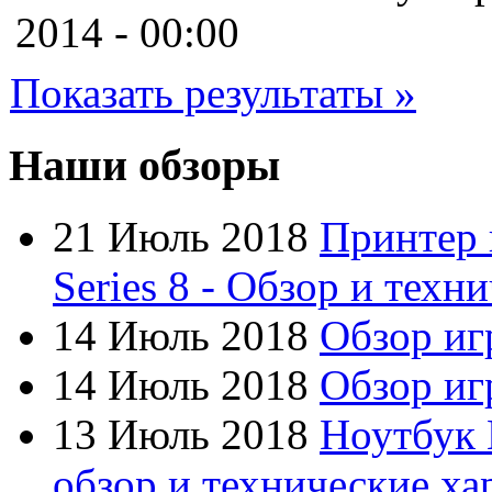
Cooler master
(2)
2014 - 00:00
Cube
Показать результаты »
Cyborg
(8)
Datex
(1)
Наши обзоры
Defender
(4)
21 Июль 2018
Принтер 
Dell
(6)
Series 8 - Обзор и техн
Dex
14 Июль 2018
Обзор иг
Everest
14 Июль 2018
Обзор игр
Firtech
(2)
13 Июль 2018
Ноутбук 
Flyper
(1)
обзор и технические ха