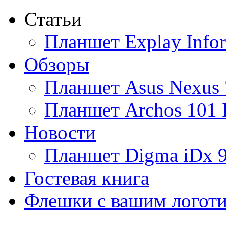
Статьи
Ainol
Планшет Explay Info
Altinet
Обзоры
Amazon
Планшет Asus Nexus 
Amber
Планшет Archos 101 
Ampe
Новости
Apache
Планшет Digma iDx 
Apple
(4)
Гостевая книга
Apriori
Флешки с вашим логот
Archos