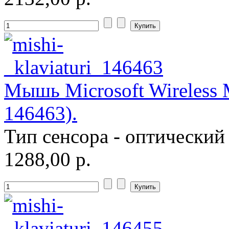
Zalman
(5)
Zotac
Ай ти лайн
Мышь Microsoft Wireless 
146463).
Тип сенсора - оптический
1288,00 р.