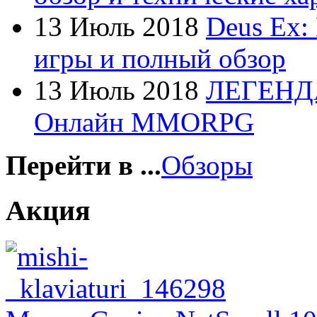
Foxconn
13 Июль 2018
Deus Ex:
Fujitsu
игры и полный обзор
G-cube
(2)
13 Июль 2018
ЛЕГЕНД
Gelezka
Онлайн MMORPG
Gembird
(19)
Gemix
(1)
Перейти в ...
Обзоры
Genius
(40)
Акция
Gigabyte
(8)
Globex
Goclever