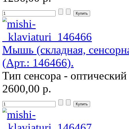
Roccat
(2)
Samsung
Senkatel
Smartpc
Мышь (складная, сенсорна
Solarwind
(Арт.: 146466).
Sony
Тип сенсора - оптический
Speed-link
(2)
2600,00 р.
Steelseries
(13)
Supercomp
Sven
(11)