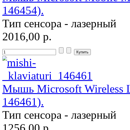
Pipo
146454).
Pixus
Тип сенсора - лазерный
Pleomax
(1)
2016,00 р.
Pocketbook
Prestigio
Primepc
Rapoo
(14)
Мышь Microsoft Wireless L
Razer
(27)
146461).
Revoltec
(2)
Тип сенсора - лазерный
Rim2000
1256,00 р.