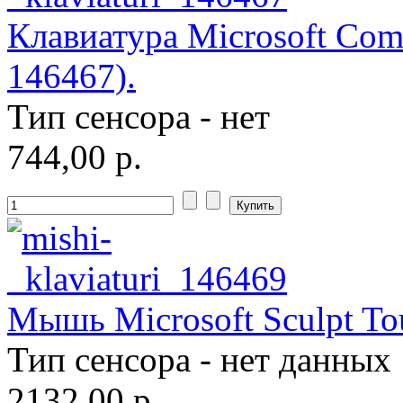
Systemnik
Клавиатура Microsoft Comf
Texet
146467).
Toshiba
Тип сенсора - нет
Trust
(9)
744,00 р.
Tt esports
(4)
Verbatim
(1)
Viewsonic
Vt computers
Мышь Microsoft Sculpt To
Wexler
Тип сенсора - нет данных
Wibtek
2132,00 р.