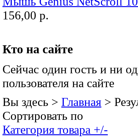
Мышь Genius NetScroll 100
Golden field
(3)
156,00 р.
Grand
Gresso
(2)
Hacker
Кто на сайте
Hp
(16)
Сейчас один гость и ни о
Hq-tech
(1)
пользователя на сайте
Htc
Htpc
Вы здесь >
Главная
>
Резу
Huawei
Сортировать по
Ideazon
(2)
Категория товара +/-