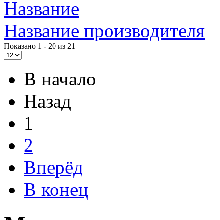
Impression
Название
Intel
Название производителя
Kme
Показано 1 - 20 из 21
Lenovo
(2)
В начало
Logicfox
(1)
Назад
Logicpower
(1)
1
Logitech
(75)
2
Majesty
Вперёд
Manhattan
(2)
В конец
Maxxtro
(4)