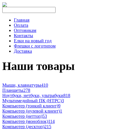
Главная
Оплата
Оптовикам
Контакты
Елки на новый год
Флешки с логотипом
Доставка
Наши товары
Мыши, клавиатуры
410
Планшеты
278
Ноутбуки, нетбуки, ультрабуки
818
Мультимедийный ПК (HTPC)
3
Компьютер (тонкий клиент)
9
Компьютер (нулевой клиент)
1
Компьютер (неттоп)
53
Компьютер (моноблок)
114
Компьютер (десктоп)
215