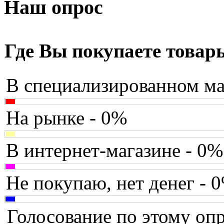
Armaggeddon
(2)
Наш опрос
Assistant
Asus
(9)
Где Вы покупаете товар
Barnes&noble
В специализированном ма
Brain
Brava
На рынке - 0%
Canyon
(1)
В интернет-магазине - 0%
Cbr
(1)
Chicony
(1)
Не покупаю, нет денег - 
Codegen
(2)
Голосование по этому опр