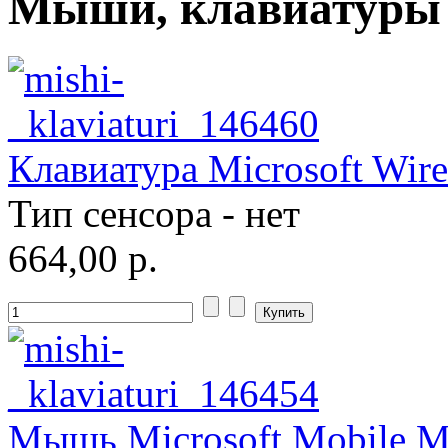
Мыши, клавиатуры
Microsoft
(21)
Modecom
(2)
Motorola
Msi
Клавиатура Microsoft Wire
Mytab
Тип сенсора - нет
Ncomputing
664,00 р.
Nec
Nexus
(1)
Pcland-4u
Pegatron
Мышь Microsoft Mobile M