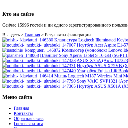
Msi
Mytab
Кто на сайте
Ncomputing
Nec
Nexus
(1)
Сейчас 15996 гостей и ни одного зарегистрированного пользова
Pcland-4u
Pegatron
Вы здесь >
Главная
>
Результаты фильтрации
Pipo
Клавиатура Logitech Illuminated Keybo
Pixus
Ноутбук Acer Aspire E1-
Pleomax
(1)
Компьютер (моноблок) Lenovo Idea
Pocketbook
Планшет Sony Xperia Tablet S 16 GB (SGPT12
Prestigio
ASUS X75A (Арт.: 147323
Primepc
Ноутбук ASUS X75VB (X7
Rapoo
(14)
Ультрабук Fujitsu LifeBo
Razer
(27)
Мышь Logitech M187 Wireless Mini Mo
Revoltec
(2)
Sony VAIO SVP1321 (Арт.:
Rim2000
Ноутбук ASUS X501A (X5
Roccat
(2)
Samsung
Меню сайта
Senkatel
Smartpc
Главная
Solarwind
Контакты
Sony
Обратная связь
Speed-link
(2)
Гостевая книга
Steelseries
(13)