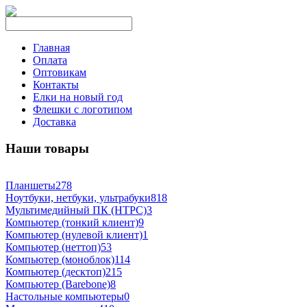
Главная
Оплата
Оптовикам
Контакты
Елки на новый год
Флешки с логотипом
Доставка
Наши товары
Планшеты
278
Ноутбуки, нетбуки, ультрабуки
818
Мультимедийный ПК (HTPC)
3
Компьютер (тонкий клиент)
9
Компьютер (нулевой клиент)
1
Компьютер (неттоп)
53
Компьютер (моноблок)
114
Компьютер (десктоп)
215
Компьютер (Barebone)
8
Настольные компьютеры
0