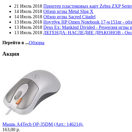
Globex
21 Июль 2018
Принтер пластиковых карт Zebra ZXP Series
Goclever
14 Июль 2018
Обзор игры Metal Slug X
Golden field
(3)
14 Июль 2018
Обзор игры Sacred Citadel
Grand
13 Июль 2018
Ноутбук HP Omen Notebook 17-w151nr - обз
Gresso
(2)
13 Июль 2018
Deus Ex: Mankind Divided - Рецензия игры 
Hacker
13 Июль 2018
ЛЕГЕНДА: НАСЛЕДИЕ ДРАКОНОВ - Он
Hp
(16)
Hq-tech
(1)
Перейти в ...
Обзоры
Htc
Htpc
Акция
Huawei
Ideazon
(2)
Impression
Intel
Kme
Lenovo
(2)
Logicfox
(1)
Logicpower
(1)
Logitech
(75)
Majesty
Manhattan
(2)
Maxxtro
(4)
Microsoft
(21)
Мышь A4Tech OP-35DM (Арт.: 146214).
Modecom
(2)
163,00 р.
Motorola