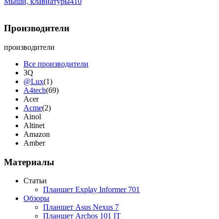
Мыши, клавиатуры
410
Производители
производители
Все производители
3Q
@Lux
(1)
A4tech
(69)
Acer
Acme
(2)
Ainol
Altinet
Amazon
Amber
Ampe
Apache
Материалы
Apple
(4)
Apriori
Статьи
Archos
Планшет Explay Informer 701
Armaggeddon
(2)
Обзоры
Assistant
Планшет Asus Nexus 7
Asus
(9)
Планшет Archos 101 IT