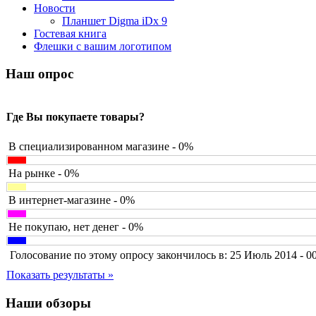
Barnes&noble
Новости
Brain
Планшет Digma iDx 9
Brava
Гостевая книга
Canyon
(1)
Флешки с вашим логотипом
Cbr
(1)
Chicony
(1)
Наш опрос
Codegen
(2)
Cooler master
(2)
Cube
Где Вы покупаете товары?
Cyborg
(8)
Datex
(1)
Defender
(4)
В специализированном магазине - 0%
Dell
(6)
Dex
На рынке - 0%
Everest
Firtech
(2)
В интернет-магазине - 0%
Flyper
(1)
Foxconn
Не покупаю, нет денег - 0%
Fujitsu
G-cube
(2)
Голосование по этому опросу закончилось в: 25 Июль 2014 - 0
Gelezka
Gembird
(19)
Показать результаты »
Gemix
(1)
Genius
(40)
Наши обзоры
Gigabyte
(8)