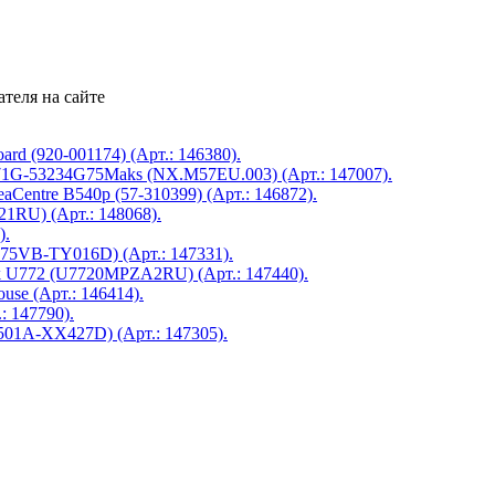
теля на сайте
ard (920-001174) (Арт.: 146380).
571G-53234G75Maks (NX.M57EU.003) (Арт.: 147007).
Centre B540p (57-310399) (Арт.: 146872).
1RU) (Арт.: 148068).
).
5VB-TY016D) (Арт.: 147331).
ok U772 (U7720MPZA2RU) (Арт.: 147440).
use (Арт.: 146414).
 147790).
01A-XX427D) (Арт.: 147305).