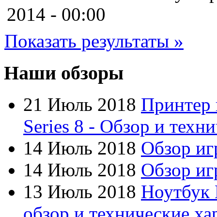
Cooler master
(2)
2014 - 00:00
Cube
Показать результаты »
Cyborg
(8)
Datex
(1)
Наши обзоры
Defender
(4)
21 Июль 2018
Принтер 
Dell
(6)
Series 8 - Обзор и техн
Dex
14 Июль 2018
Обзор иг
Everest
14 Июль 2018
Обзор игр
Firtech
(2)
13 Июль 2018
Ноутбук 
Flyper
(1)
обзор и технические ха