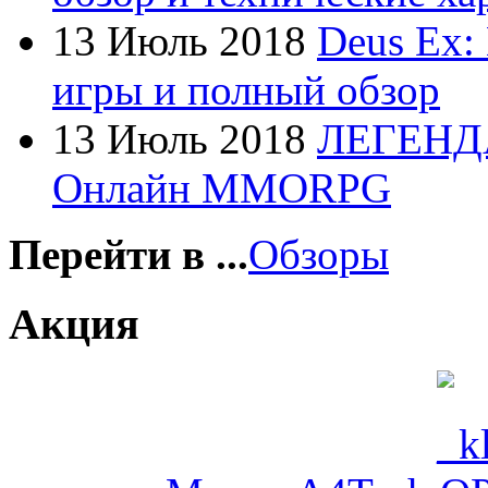
Foxconn
13 Июль 2018
Deus Ex:
Fujitsu
игры и полный обзор
G-cube
(2)
13 Июль 2018
ЛЕГЕНД
Gelezka
Онлайн MMORPG
Gembird
(19)
Gemix
(1)
Перейти в ...
Обзоры
Genius
(40)
Акция
Gigabyte
(8)
Globex
Goclever