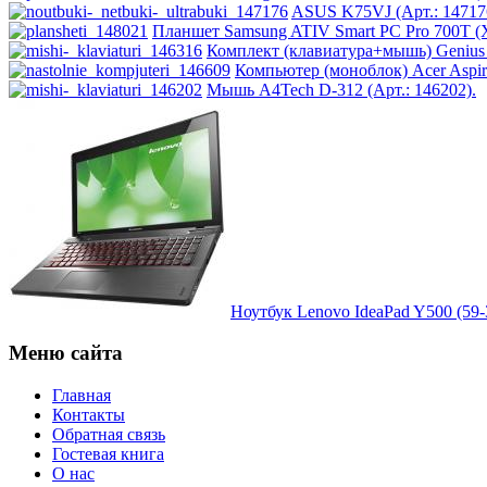
Impression
ASUS K75VJ (Арт.: 14717
Планшет Samsung ATIV Smart PC Pro 700T (
Intel
Комплект (клавиатура+мышь) Genius E
Компьютер (моноблок) Acer Aspir
Мышь A4Tech D-312 (Арт.: 146202).
Kme
Lenovo
(2)
Logicfox
(1)
Logicpower
(1)
Logitech
(75)
Ноутбук Lenovo IdeaPad Y500 (59-3
Majesty
Меню сайта
Manhattan
(2)
Главная
Контакты
Обратная связь
Maxxtro
(4)
Гостевая книга
О нас