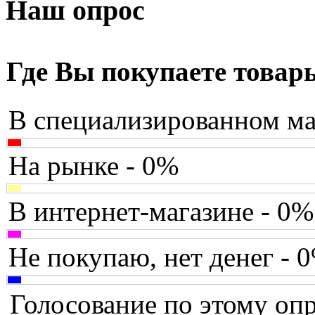
Armaggeddon
(2)
Наш опрос
Assistant
Asus
(9)
Где Вы покупаете товар
Barnes&noble
В специализированном ма
Brain
Brava
На рынке - 0%
Canyon
(1)
В интернет-магазине - 0%
Cbr
(1)
Chicony
(1)
Не покупаю, нет денег - 
Codegen
(2)
Голосование по этому опр