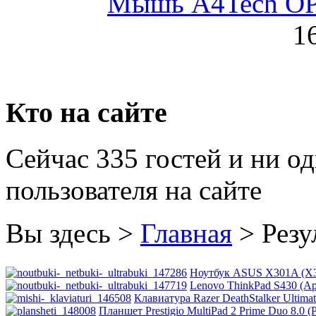
Мышь A4Tech OP-
Golden field
(3)
1
Grand
Gresso
(2)
Hacker
Кто на сайте
Hp
(16)
Сейчас 335 гостей и ни о
Hq-tech
(1)
пользователя на сайте
Htc
Htpc
Вы здесь >
Главная
>
Резу
Huawei
Ноутбук ASUS X301A (X3
Ideazon
(2)
Lenovo ThinkPad S430 (Арт
Клавиатура Razer DeathStalker Ultima
Планшет Prestigio MultiPad 2 Prime Duo 8.0