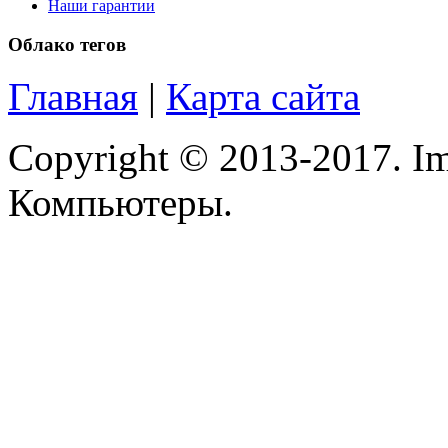
Microsoft
(21)
Наши гарантии
Облако тегов
Modecom
(2)
Главная
|
Карта сайта
Motorola
Msi
Copyright © 2013-2017. Im
Mytab
Компьютеры.
Ncomputing
Nec
Nexus
(1)
Pcland-4u
Pegatron