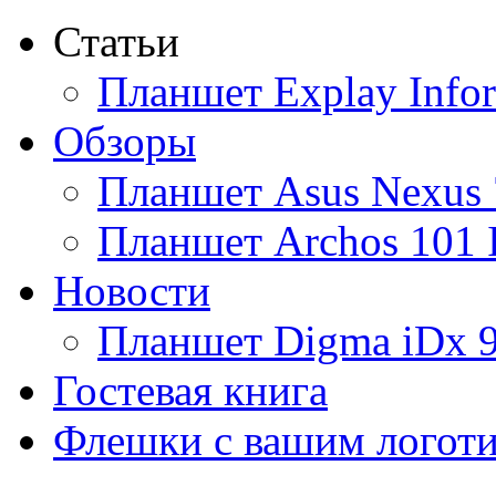
Статьи
Ainol
Планшет Explay Info
Altinet
Обзоры
Amazon
Планшет Asus Nexus 
Amber
Планшет Archos 101 
Ampe
Новости
Apache
Планшет Digma iDx 
Apple
(4)
Гостевая книга
Apriori
Флешки с вашим логот
Archos