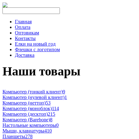
Главная
Оплата
Оптовикам
Контакты
Елки на новый год
Флешки с логотипом
Доставка
Наши товары
Компьютер (тонкий клиент)
9
Компьютер (нулевой клиент)
1
Компьютер (неттоп)
53
Компьютер (моноблок)
114
Компьютер (десктоп)
215
Компьютер (Barebone)
8
Настольные компьютеры
0
Мыши, клавиатуры
410
Планшеты
278