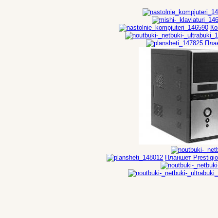
Ко
План
Планшет Prestigi