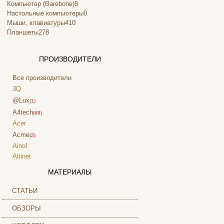
Компьютер (Barebone)
8
Настольные компьютеры
0
Мыши, клавиатуры
410
Планшеты
278
ПРОИЗВОДИТЕЛИ
Все производители
3Q
@Lux
(1)
A4tech
(69)
Acer
Acme
(2)
Ainol
Altinet
Amazon
МАТЕРИАЛЫ
Amber
Ampe
СТАТЬИ
Apache
ОБЗОРЫ
Apple
(4)
Apriori