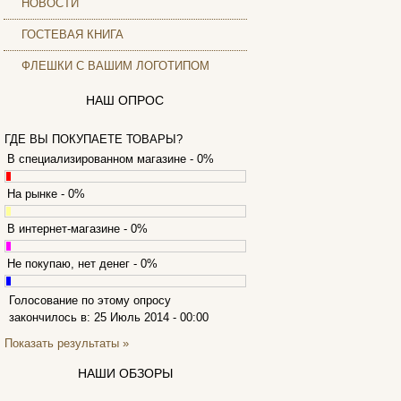
НОВОСТИ
Archos
Armaggeddon
ГОСТЕВАЯ КНИГА
(2)
Assistant
ФЛЕШКИ С ВАШИМ ЛОГОТИПОМ
Asus
(9)
Barnes&noble
НАШ ОПРОС
Brain
Brava
ГДЕ ВЫ ПОКУПАЕТЕ ТОВАРЫ?
Canyon
(1)
В специализированном магазине - 0%
Cbr
(1)
На рынке - 0%
Chicony
(1)
Codegen
(2)
В интернет-магазине - 0%
Cooler master
(2)
Cube
Не покупаю, нет денег - 0%
Cyborg
(8)
Datex
Голосование по этому опросу
(1)
закончилось в: 25 Июль 2014 - 00:00
Defender
(4)
Dell
Показать результаты »
(6)
Dex
НАШИ ОБЗОРЫ
Everest