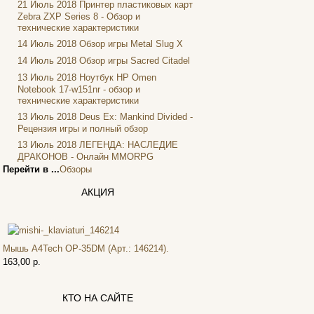
Firtech
(2)
21 Июль 2018
Принтер пластиковых карт
Zebra ZXP Series 8 - Обзор и
Flyper
(1)
технические характеристики
Foxconn
14 Июль 2018
Обзор игры Metal Slug X
Fujitsu
14 Июль 2018
Обзор игры Sacred Citadel
G-cube
(2)
13 Июль 2018
Ноутбук HP Omen
Gelezka
Notebook 17-w151nr - обзор и
Gembird
(19)
технические характеристики
Gemix
(1)
13 Июль 2018
Deus Ex: Mankind Divided -
Genius
Рецензия игры и полный обзор
(40)
13 Июль 2018
ЛЕГЕНДА: НАСЛЕДИЕ
Gigabyte
(8)
ДРАКОНОВ - Онлайн MMORPG
Globex
Перейти в ...
Обзоры
Goclever
Golden field
АКЦИЯ
(3)
Grand
Gresso
(2)
Hacker
Мышь A4Tech OP-35DM (Арт.: 146214).
Hp
(16)
163,00 р.
Hq-tech
(1)
Htc
КТО НА САЙТЕ
Htpc