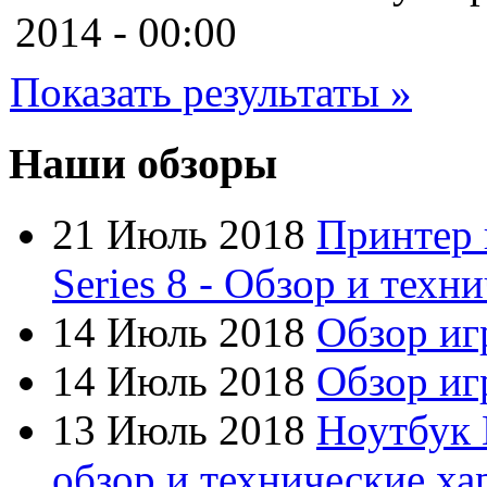
Cooler master
(2)
2014 - 00:00
Cube
Показать результаты »
Cyborg
(8)
Datex
(1)
Наши обзоры
Defender
(4)
21 Июль 2018
Принтер 
Dell
(6)
Series 8 - Обзор и техн
Dex
14 Июль 2018
Обзор иг
Everest
14 Июль 2018
Обзор игр
Firtech
(2)
13 Июль 2018
Ноутбук 
Flyper
(1)
обзор и технические ха