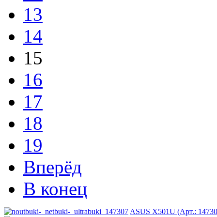
13
14
15
16
17
18
19
Вперёд
В конец
ASUS X501U (Арт.: 14730