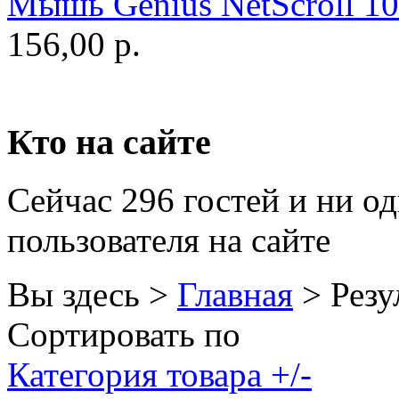
Мышь Genius NetScroll 100
Golden field
(3)
156,00 р.
Grand
Gresso
(2)
Hacker
Кто на сайте
Hp
(16)
Сейчас 296 гостей и ни о
Hq-tech
(1)
пользователя на сайте
Htc
Htpc
Вы здесь >
Главная
>
Резу
Huawei
Сортировать по
Ideazon
(2)
Категория товара +/-