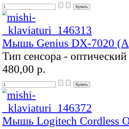
Systemnik
Texet
Toshiba
Мышь Genius DX-7020 (Ар
Trust
(9)
Тип сенсора - оптический
Tt esports
(4)
480,00 р.
Verbatim
(1)
Viewsonic
Vt computers
Wexler
Мышь Logitech Cordless Op
Wibtek