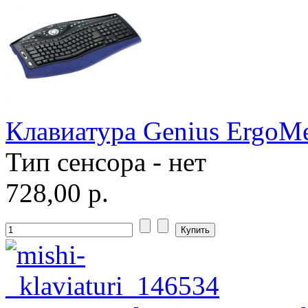
Pipo
Pixus
Pleomax
(1)
Pocketbook
Клавиатура Genius ErgoMed
Prestigio
Тип сенсора - нет
Primepc
728,00 р.
Rapoo
(14)
Razer
(27)
Revoltec
(2)
Rim2000