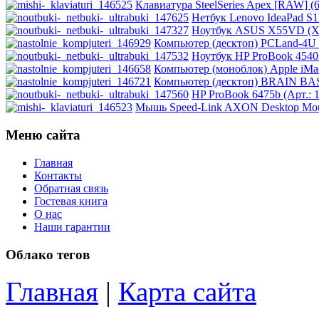
Клавиатура SteelSeries Apex [RAW] (6
Нетбук Lenovo IdeaPad S11
Ноутбук ASUS X55VD (X5
Компьютер (десктоп) PCLand-4U 
Ноутбук HP ProBook 4540s
Компьютер (моноблок) Apple iMac
Компьютер (десктоп) BRAIN BASI
HP ProBook 6475b (Арт.: 1
Мышь Speed-Link AXON Desktop Mouse
Меню сайта
Главная
Контакты
Обратная связь
Гостевая книга
О нас
Наши гарантии
Облако тегов
Главная
|
Карта сайта