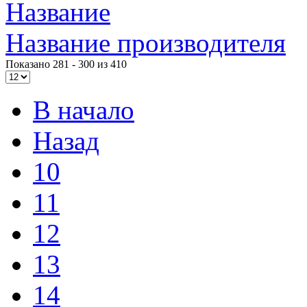
Impression
Название
Intel
Название производителя
Kme
Показано 281 - 300 из 410
Lenovo
(2)
В начало
Logicfox
(1)
Назад
Logicpower
(1)
10
Logitech
(75)
11
Majesty
12
Manhattan
(2)
13
Maxxtro
(4)
14