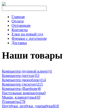
Главная
Оплата
Оптовикам
Контакты
Елки на новый год
Флешки с логотипом
Доставка
Наши товары
Компьютер (нулевой клиент)
1
Компьютер (неттоп)
53
Компьютер (моноблок)
114
Компьютер (десктоп)
215
Компьютер (Barebone)
8
Настольные компьютеры
0
Мыши, клавиатуры
410
Планшеты
278
Ноутбуки, нетбуки, ультрабуки
818