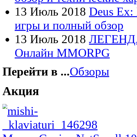
Foxconn
13 Июль 2018
Deus Ex:
Fujitsu
игры и полный обзор
G-cube
(2)
13 Июль 2018
ЛЕГЕНД
Gelezka
Онлайн MMORPG
Gembird
(19)
Gemix
(1)
Перейти в ...
Обзоры
Genius
(40)
Акция
Gigabyte
(8)
Globex
Goclever