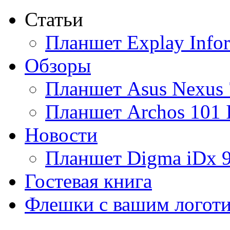
Статьи
Ainol
Планшет Explay Info
Altinet
Обзоры
Amazon
Планшет Asus Nexus 
Amber
Планшет Archos 101 
Ampe
Новости
Apache
Планшет Digma iDx 
Apple
(4)
Гостевая книга
Apriori
Флешки с вашим логот
Archos