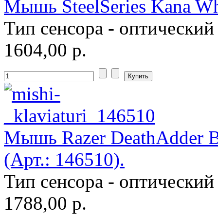
Мышь SteelSeries Kana Whi
Roccat
(2)
Тип сенсора - оптический
Samsung
1604,00 р.
Senkatel
Smartpc
Solarwind
Sony
Мышь Razer DeathAdder 
Speed-link
(2)
(Арт.: 146510).
Steelseries
(13)
Тип сенсора - оптический
Supercomp
1788,00 р.
Sven
(11)