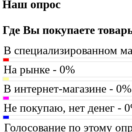
Armaggeddon
(2)
Наш опрос
Assistant
Asus
(9)
Где Вы покупаете товар
Barnes&noble
В специализированном ма
Brain
Brava
На рынке - 0%
Canyon
(1)
В интернет-магазине - 0%
Cbr
(1)
Chicony
(1)
Не покупаю, нет денег - 
Codegen
(2)
Голосование по этому опр