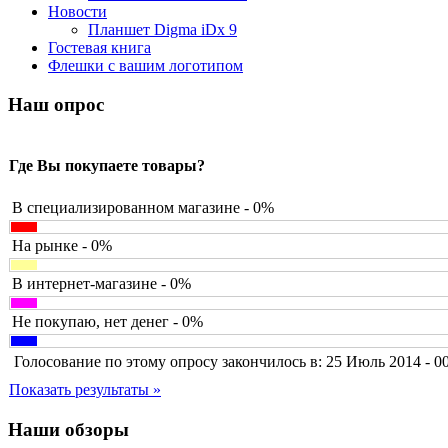
Barnes&noble
Новости
Brain
Планшет Digma iDx 9
Brava
Гостевая книга
Canyon
(1)
Флешки с вашим логотипом
Cbr
(1)
Chicony
(1)
Наш опрос
Codegen
(2)
Cooler master
(2)
Cube
Где Вы покупаете товары?
Cyborg
(8)
Datex
(1)
Defender
(4)
В специализированном магазине - 0%
Dell
(6)
Dex
На рынке - 0%
Everest
Firtech
(2)
В интернет-магазине - 0%
Flyper
(1)
Foxconn
Не покупаю, нет денег - 0%
Fujitsu
G-cube
(2)
Голосование по этому опросу закончилось в: 25 Июль 2014 - 0
Gelezka
Gembird
(19)
Показать результаты »
Gemix
(1)
Genius
(40)
Наши обзоры
Gigabyte
(8)