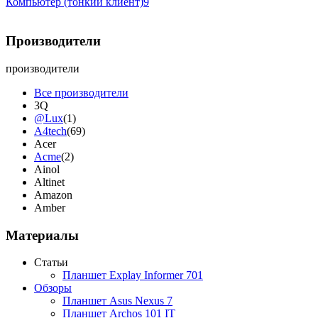
Компьютер (тонкий клиент)
9
Производители
производители
Все производители
3Q
@Lux
(1)
A4tech
(69)
Acer
Acme
(2)
Ainol
Altinet
Amazon
Amber
Ampe
Apache
Материалы
Apple
(4)
Apriori
Статьи
Archos
Планшет Explay Informer 701
Armaggeddon
(2)
Обзоры
Assistant
Планшет Asus Nexus 7
Asus
(9)
Планшет Archos 101 IT