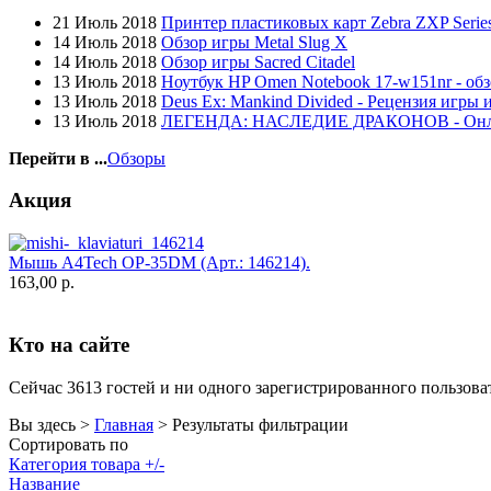
Globex
21 Июль 2018
Принтер пластиковых карт Zebra ZXP Series
Goclever
14 Июль 2018
Обзор игры Metal Slug X
Golden field
(3)
14 Июль 2018
Обзор игры Sacred Citadel
Grand
13 Июль 2018
Ноутбук HP Omen Notebook 17-w151nr - обз
Gresso
(2)
13 Июль 2018
Deus Ex: Mankind Divided - Рецензия игры 
Hacker
13 Июль 2018
ЛЕГЕНДА: НАСЛЕДИЕ ДРАКОНОВ - Он
Hp
(16)
Hq-tech
(1)
Перейти в ...
Обзоры
Htc
Htpc
Акция
Huawei
Ideazon
(2)
Impression
Мышь A4Tech OP-35DM (Арт.: 146214).
Intel
163,00 р.
Kme
Lenovo
(2)
Logicfox
(1)
Кто на сайте
Logicpower
(1)
Logitech
(75)
Majesty
Сейчас 3613 гостей и ни одного зарегистрированного пользоват
Manhattan
(2)
Maxxtro
(4)
Вы здесь >
Главная
>
Результаты фильтрации
Microsoft
(21)
Сортировать по
Modecom
(2)
Категория товара +/-
Motorola
Название