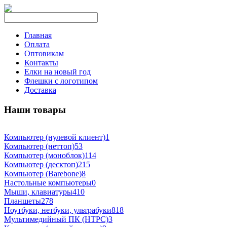
Главная
Оплата
Оптовикам
Контакты
Елки на новый год
Флешки с логотипом
Доставка
Наши товары
Компьютер (нулевой клиент)
1
Компьютер (неттоп)
53
Компьютер (моноблок)
114
Компьютер (десктоп)
215
Компьютер (Barebone)
8
Настольные компьютеры
0
Мыши, клавиатуры
410
Планшеты
278
Ноутбуки, нетбуки, ультрабуки
818
Мультимедийный ПК (HTPC)
3