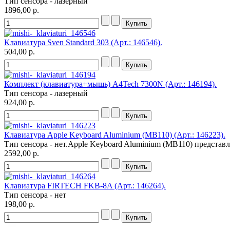
Тип сенсора - лазерный
Supercomp
1896,00 р.
Sven
(11)
Systemnik
Texet
Клавиатура Sven Standard 303 (Арт.: 146546).
Toshiba
504,00 р.
Trust
(9)
Tt esports
(4)
Verbatim
(1)
Viewsonic
Комплект (клавиатура+мышь) A4Tech 7300N (Арт.: 146194).
Vt computers
Тип сенсора - лазерный
Wexler
924,00 р.
Wibtek
Zalman
(5)
Zotac
Клавиатура Apple Keyboard Aluminium (MB110) (Арт.: 146223).
Ай ти лайн
Тип сенсора - нет.Apple Keyboard Aluminium (MB110) представ
2592,00 р.
Клавиатура FIRTECH FKB-8A (Арт.: 146264).
Тип сенсора - нет
198,00 р.