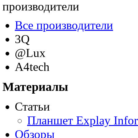
производители
Все производители
3Q
@Lux
A4tech
Acer
(69)
Материалы
Acme
Статьи
Ainol
Планшет Explay Info
Altinet
Обзоры
Amazon