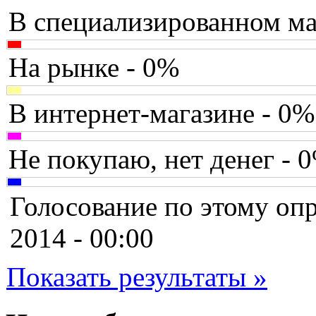
В специализированном ма
Brain
Brava
На рынке - 0%
Canyon
В интернет-магазине - 0%
Cbr
Chicony
Не покупаю, нет денег - 
Codegen
Голосование по этому опр
Cooler master
2014 - 00:00
Cube
Показать результаты »
Cyborg
Datex