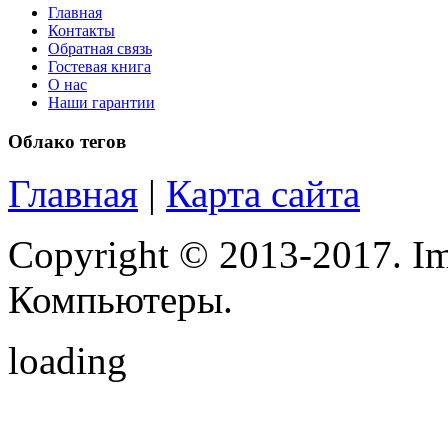
Lenovo
(121)
Главная
Контакты
Logicfox
Обратная связь
Гостевая книга
Logicpower
О нас
Наши гарантии
Logitech
Облако тегов
Majesty
Главная
|
Карта сайта
Manhattan
Copyright © 2013-2017. Im
Maxxtro
Компьютеры.
Microsoft
loading
Modecom
Motorola