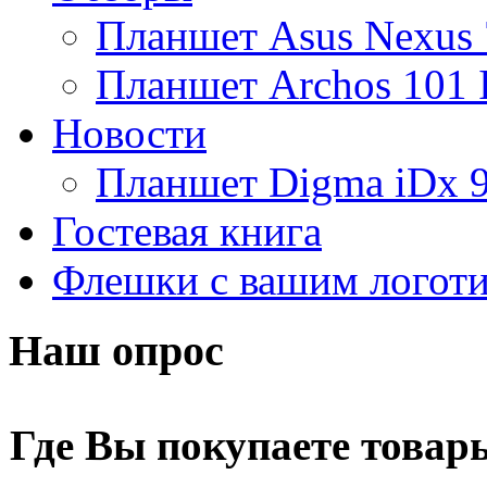
Планшет Asus Nexus 
Amber
Планшет Archos 101 
Ampe
Новости
Apache
(1)
Планшет Digma iDx 
Apple
(30)
Гостевая книга
Apriori
Флешки с вашим логот
Archos
Armaggeddon
Наш опрос
Assistant
Asus
(171)
Где Вы покупаете товар
Barnes&noble