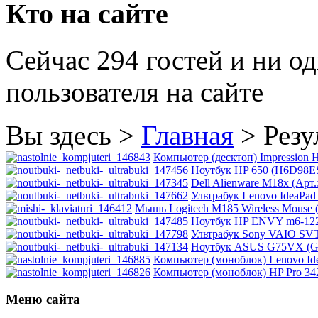
Hacker
Кто на сайте
Hp
(96)
Сейчас 294 гостей и ни о
Hq-tech
пользователя на сайте
Htc
Htpc
Вы здесь >
Главная
>
Резу
Huawei
Компьютер (десктоп) Impression 
Ноутбук HP 650 (H6D98ES)
Dell Alienware M18x (Арт.
Ideazon
Ультрабук Lenovo IdeaPad 
Мышь Logitech M185 Wireless Mouse (
Impression
Ноутбук HP ENVY m6-1222
Ультрабук Sony VAIO SVT
Ноутбук ASUS G75VX (G7
Intel
Компьютер (моноблок) Lenovo Idea
Компьютер (моноблок) HP Pro 3420
Kme
Меню сайта