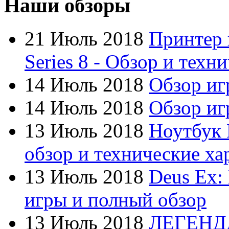
Наши обзоры
Defender
21 Июль 2018
Принтер 
Dell
(49)
Series 8 - Обзор и техн
Dex
14 Июль 2018
Обзор иг
Everest
14 Июль 2018
Обзор игр
Firtech
13 Июль 2018
Ноутбук 
Flyper
обзор и технические ха
Foxconn
13 Июль 2018
Deus Ex:
Fujitsu
(21)
игры и полный обзор
G-cube
13 Июль 2018
ЛЕГЕНД
Gelezka