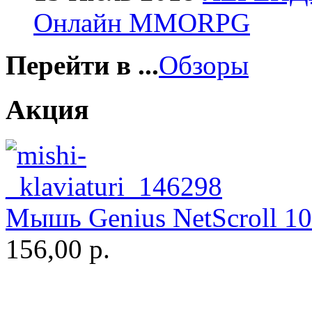
Онлайн MMORPG
Gembird
Gemix
Перейти в ...
Обзоры
Genius
Акция
Gigabyte
(4)
Globex
Goclever
Мышь Genius NetScroll 100
Golden field
156,00 р.
Grand
Gresso