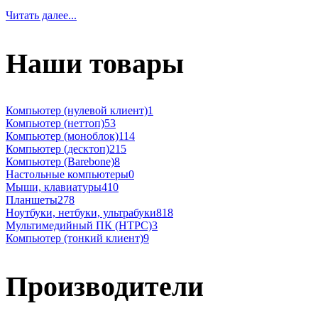
Читать далее...
Наши товары
Компьютер (нулевой клиент)
1
Компьютер (неттоп)
53
Компьютер (моноблок)
114
Компьютер (десктоп)
215
Компьютер (Barebone)
8
Настольные компьютеры
0
Мыши, клавиатуры
410
Планшеты
278
Ноутбуки, нетбуки, ультрабуки
818
Мультимедийный ПК (HTPC)
3
Компьютер (тонкий клиент)
9
Производители