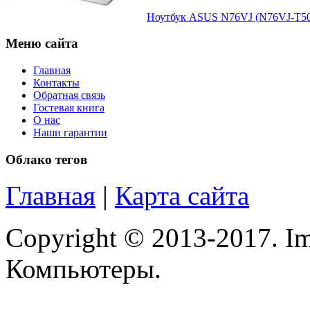
Microsoft
Ноутбук ASUS N76VJ (N76VJ-T502
Modecom
Меню сайта
Motorola
Главная
Контакты
Msi
(1)
Обратная связь
Гостевая книга
О нас
Mytab
Наши гарантии
Ncomputing
Облако тегов
Nec
Главная
|
Карта сайта
Nexus
Copyright © 2013-2017. Im
Pcland-4u
Компьютеры.
Pegatron