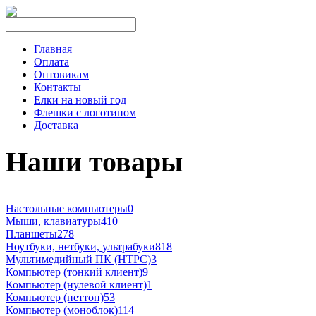
Главная
Оплата
Оптовикам
Контакты
Елки на новый год
Флешки с логотипом
Доставка
Наши товары
Настольные компьютеры
0
Мыши, клавиатуры
410
Планшеты
278
Ноутбуки, нетбуки, ультрабуки
818
Мультимедийный ПК (HTPC)
3
Компьютер (тонкий клиент)
9
Компьютер (нулевой клиент)
1
Компьютер (неттоп)
53
Компьютер (моноблок)
114