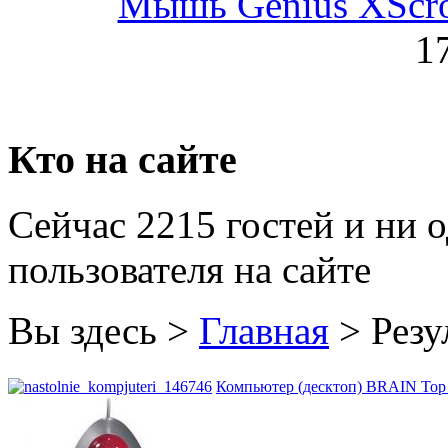
Мышь Genius XScroll
Golden field
1
Grand
Gresso
Hacker
Кто на сайте
Hp
(96)
Сейчас 2215 гостей и ни 
Hq-tech
пользователя на сайте
Htc
Htpc
Вы здесь >
Главная
>
Резу
Huawei
Компьютер (десктоп) BRAIN Top G
Ideazon