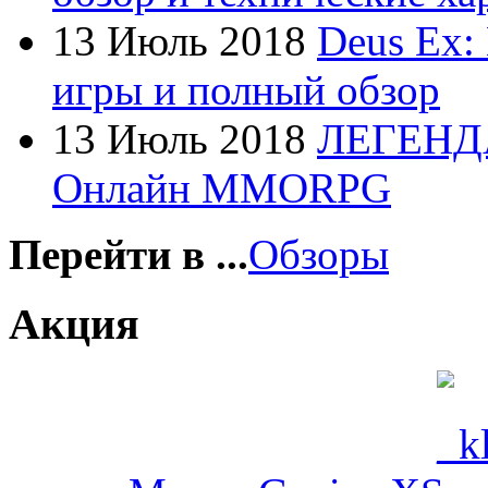
Foxconn
13 Июль 2018
Deus Ex:
Fujitsu
(21)
игры и полный обзор
G-cube
13 Июль 2018
ЛЕГЕНД
Gelezka
Онлайн MMORPG
Gembird
Gemix
Перейти в ...
Обзоры
Genius
Акция
Gigabyte
(4)
Globex
Goclever