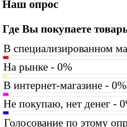
Armaggeddon
Наш опрос
Assistant
Asus
(171)
Где Вы покупаете товар
Barnes&noble
В специализированном ма
Brain
Brava
На рынке - 0%
Canyon
В интернет-магазине - 0%
Cbr
Chicony
Не покупаю, нет денег - 
Codegen
Голосование по этому опр