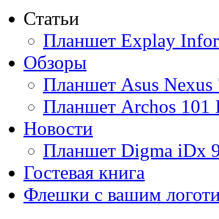
Статьи
Ainol
Планшет Explay Info
Altinet
Обзоры
Amazon
Планшет Asus Nexus 
Amber
Планшет Archos 101 
Ampe
Новости
Apache
(1)
Планшет Digma iDx 
Apple
(30)
Гостевая книга
Apriori
Флешки с вашим логот
Archos