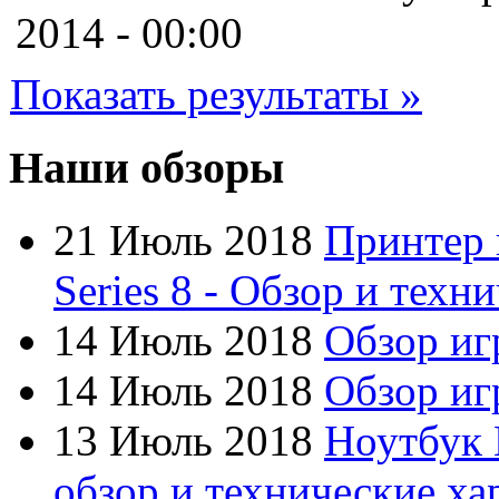
Cooler master
2014 - 00:00
Cube
Показать результаты »
Cyborg
Datex
Наши обзоры
Defender
21 Июль 2018
Принтер 
Dell
(49)
Series 8 - Обзор и техн
Dex
14 Июль 2018
Обзор иг
Everest
14 Июль 2018
Обзор игр
Firtech
13 Июль 2018
Ноутбук 
Flyper
обзор и технические ха