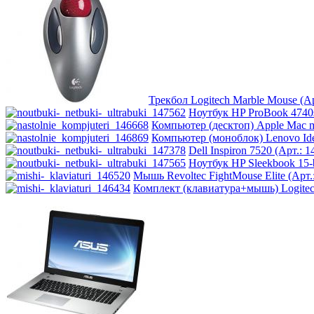
Impression
Intel
Kme
Lenovo
(121)
Трекбол Logitech Marble Mouse (Ар
Ноутбук HP ProBook 4740s
Logicfox
Компьютер (десктоп) Apple Mac mi
Компьютер (моноблок) Lenovo Idea
Dell Inspiron 7520 (Арт.: 1
Logicpower
Ноутбук HP Sleekbook 15-
Мышь Revoltec FightMouse Elite (Арт.
Logitech
Комплект (клавиатура+мышь) Logitec
Majesty
Manhattan
Maxxtro