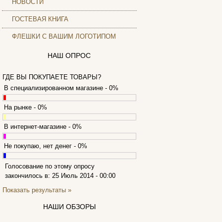
НОВОСТИ
Archos
Armaggeddon
ГОСТЕВАЯ КНИГА
Assistant
ФЛЕШКИ С ВАШИМ ЛОГОТИПОМ
Asus
(171)
Barnes&noble
НАШ ОПРОС
Brain
Brava
ГДЕ ВЫ ПОКУПАЕТЕ ТОВАРЫ?
Canyon
В специализированном магазине - 0%
Cbr
Chicony
На рынке - 0%
Codegen
Cooler master
В интернет-магазине - 0%
Cube
Cyborg
Не покупаю, нет денег - 0%
Datex
Defender
Голосование по этому опросу
Dell
закончилось в: 25 Июль 2014 - 00:00
(49)
Dex
Показать результаты »
Everest
Firtech
НАШИ ОБЗОРЫ
Flyper