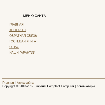
Pleomax
Pocketbook
Prestigio
МЕНЮ САЙТА
Primepc
Rapoo
ГЛАВНАЯ
Razer
КОНТАКТЫ
Revoltec
ОБРАТНАЯ СВЯЗЬ
Rim2000
ГОСТЕВАЯ КНИГА
Roccat
О НАС
Samsung
(23)
Senkatel
НАШИ ГАРАНТИИ
Smartpc
Solarwind
Sony
(26)
Speed-link
Steelseries
Главная
|
Карта сайта
Supercomp
Copyright © 2013-2017. Imperial Complect Computer | Компьютеры.
Sven
Systemnik
Texet
Toshiba
(6)