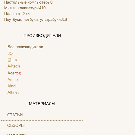
Настольные компьютеры
0
Мыши, клавиатуры
410
Планшеты
278
Ноутбуки, нетбуки, ультрабуки
818
ПРОИЗВОДИТЕЛИ
Все производители
3Q
@Lux
A4tech
Acer
(69)
Acme
Ainol
Altinet
Amazon
МАТЕРИАЛЫ
Amber
Ampe
СТАТЬИ
Apache
(1)
ОБЗОРЫ
Apple
(30)
Apriori