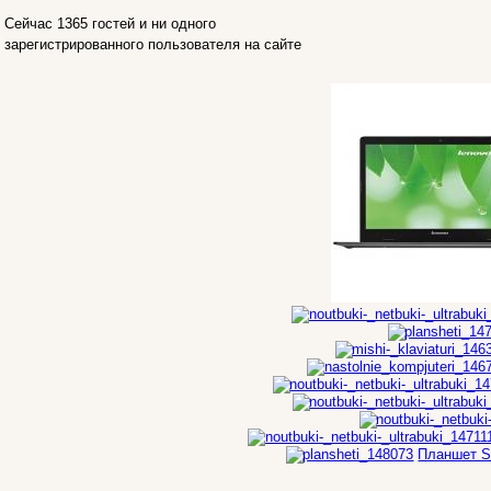
Intel
Сейчас 1365 гостей и ни одного
Kme
зарегистрированного пользователя на сайте
Lenovo
(121)
Logicfox
Logicpower
Logitech
Majesty
Manhattan
Maxxtro
Microsoft
Modecom
Motorola
Msi
(1)
Mytab
Ncomputing
Nec
Nexus
Pcland-4u
Pegatron
Планшет So
Pipo
Pixus