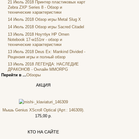
21 Июль 2018
Принтер пластиковых карт
Foxconn
Zebra ZXP Series 8 - Обзор и
Fujitsu
(21)
технические характеристики
G-cube
14 Июль 2018
Обзор игры Metal Slug X
Gelezka
14 Июль 2018
Обзор игры Sacred Citadel
Gembird
13 Июль 2018
Ноутбук HP Omen
Gemix
Notebook 17-w151nr - обзор и
Genius
технические характеристики
Gigabyte
(4)
13 Июль 2018
Deus Ex: Mankind Divided -
Рецензия игры и полный обзор
Globex
Goclever
13 Июль 2018
ЛЕГЕНДА: НАСЛЕДИЕ
ДРАКОНОВ - Онлайн MMORPG
Golden field
Перейти в ...
Обзоры
Grand
Gresso
АКЦИЯ
Hacker
Hp
(96)
Hq-tech
Мышь Genius XScroll Optical (Арт.: 146309).
Htc
175,00 р.
Htpc
Huawei
Ideazon
КТО НА САЙТЕ
Impression