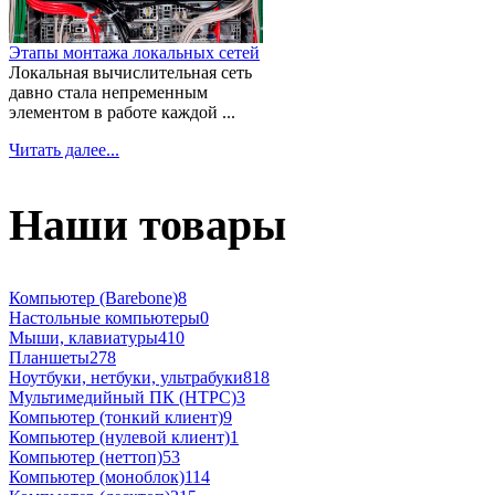
Этапы монтажа локальных сетей
Локальная вычислительная сеть
давно стала непременным
элементом в работе каждой ...
Читать далее...
Наши товары
Компьютер (Barebone)
8
Настольные компьютеры
0
Мыши, клавиатуры
410
Планшеты
278
Ноутбуки, нетбуки, ультрабуки
818
Мультимедийный ПК (HTPC)
3
Компьютер (тонкий клиент)
9
Компьютер (нулевой клиент)
1
Компьютер (неттоп)
53
Компьютер (моноблок)
114