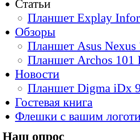
Статьи
Ainol
Планшет Explay Info
Altinet
Обзоры
Amazon
Планшет Asus Nexus 
Amber
Планшет Archos 101 
Ampe
Новости
Apache
(1)
Планшет Digma iDx 
Apple
(30)
Гостевая книга
Apriori
Флешки с вашим логот
Archos
Armaggeddon
Наш опрос