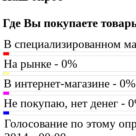
Assistant
Asus
(171)
Где Вы покупаете товар
Barnes&noble
В специализированном ма
Brain
Brava
На рынке - 0%
Canyon
В интернет-магазине - 0%
Cbr
Chicony
Не покупаю, нет денег - 
Codegen
Голосование по этому опр
Cooler master