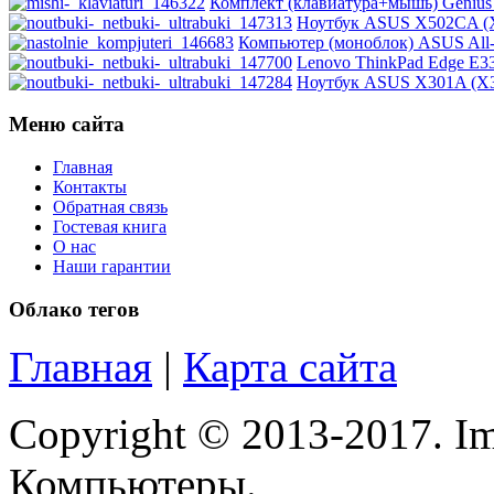
Комплект (клавиатура+мышь) Genius L
Intel
Ноутбук ASUS X502CA (X
Компьютер (моноблок) ASUS All-
Lenovo ThinkPad Edge E33
Kme
Ноутбук ASUS X301A (X3
Lenovo
(121)
Меню сайта
Logicfox
Главная
Контакты
Обратная связь
Logicpower
Гостевая книга
О нас
Logitech
Наши гарантии
Облако тегов
Majesty
Главная
|
Карта сайта
Manhattan
Maxxtro
Copyright © 2013-2017. Im
Microsoft
Компьютеры.