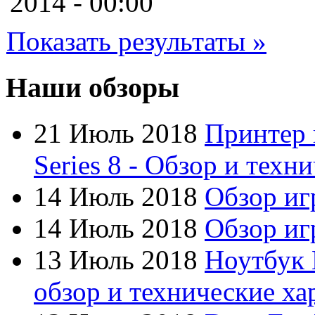
2014 - 00:00
Cube
Показать результаты »
Cyborg
Datex
Наши обзоры
Defender
21 Июль 2018
Принтер 
Dell
(49)
Series 8 - Обзор и техн
Dex
14 Июль 2018
Обзор иг
Everest
14 Июль 2018
Обзор игр
Firtech
13 Июль 2018
Ноутбук 
Flyper
обзор и технические ха
Foxconn