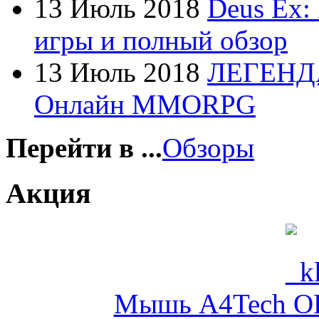
13 Июль 2018
Deus Ex:
Fujitsu
(21)
игры и полный обзор
G-cube
13 Июль 2018
ЛЕГЕНД
Gelezka
Онлайн MMORPG
Gembird
Gemix
Перейти в ...
Обзоры
Genius
Акция
Gigabyte
(4)
Globex
Goclever
Мышь A4Tech OP-
Golden field