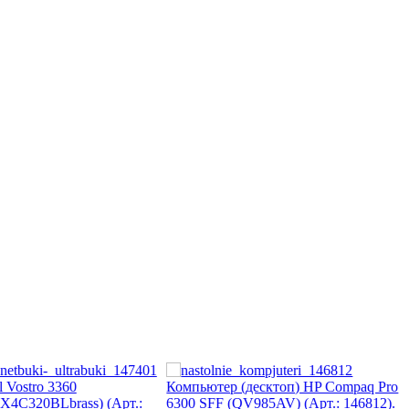
 Vostro 3360
Компьютер (десктоп) HP Compaq Pro
X4C320BLbrass) (Арт.:
6300 SFF (QV985AV) (Арт.: 146812).