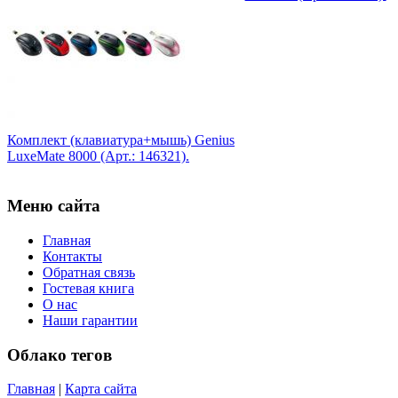
Msi
(1)
Mytab
Ncomputing
Nec
Nexus
Pcland-4u
Pegatron
Pipo
Pixus
Комплект (клавиатура+мышь) Genius
Pleomax
LuxeMate 8000 (Арт.: 146321).
Pocketbook
Prestigio
Primepc
Меню сайта
Rapoo
Razer
Главная
Revoltec
Контакты
Rim2000
Обратная связь
Roccat
Гостевая книга
Samsung
(23)
О нас
Senkatel
Наши гарантии
Smartpc
Solarwind
Облако тегов
Sony
(26)
Speed-link
Главная
|
Карта сайта
Steelseries