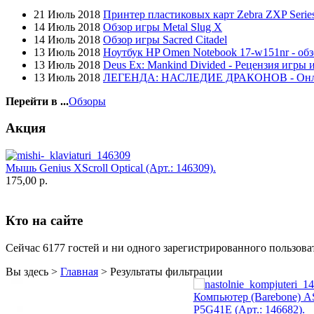
Globex
21 Июль 2018
Принтер пластиковых карт Zebra ZXP Series
Goclever
14 Июль 2018
Обзор игры Metal Slug X
Golden field
14 Июль 2018
Обзор игры Sacred Citadel
Grand
13 Июль 2018
Ноутбук HP Omen Notebook 17-w151nr - обз
Gresso
13 Июль 2018
Deus Ex: Mankind Divided - Рецензия игры 
Hacker
13 Июль 2018
ЛЕГЕНДА: НАСЛЕДИЕ ДРАКОНОВ - Он
Hp
(96)
Hq-tech
Перейти в ...
Обзоры
Htc
Htpc
Акция
Huawei
Ideazon
Impression
Мышь Genius XScroll Optical (Арт.: 146309).
Intel
175,00 р.
Kme
Lenovo
(121)
Logicfox
Кто на сайте
Logicpower
Logitech
Majesty
Сейчас 6177 гостей и ни одного зарегистрированного пользоват
Manhattan
Maxxtro
Вы здесь >
Главная
>
Результаты фильтрации
Microsoft
Modecom
Компьютер (Barebone) A
Motorola
P5G41E (Арт.: 146682).