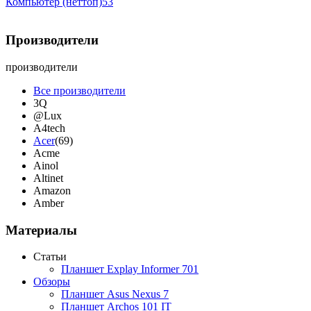
Компьютер (неттоп)
53
Производители
производители
Все производители
3Q
@Lux
A4tech
Acer
(69)
Acme
Ainol
Altinet
Amazon
Amber
Ampe
Apache
(1)
Материалы
Apple
(30)
Apriori
Статьи
Archos
Планшет Explay Informer 701
Armaggeddon
Обзоры
Assistant
Планшет Asus Nexus 7
Asus
(171)
Планшет Archos 101 IT