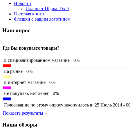
Barnes&noble
Новости
Brain
Планшет Digma iDx 9
Brava
Гостевая книга
Canyon
Флешки с вашим логотипом
Cbr
Chicony
Наш опрос
Codegen
Cooler master
Cube
Где Вы покупаете товары?
Cyborg
Datex
Defender
В специализированном магазине - 0%
Dell
(49)
Dex
На рынке - 0%
Everest
Firtech
В интернет-магазине - 0%
Flyper
Foxconn
Не покупаю, нет денег - 0%
Fujitsu
(21)
G-cube
Голосование по этому опросу закончилось в: 25 Июль 2014 - 0
Gelezka
Gembird
Показать результаты »
Gemix
Genius
Наши обзоры
Gigabyte
(4)