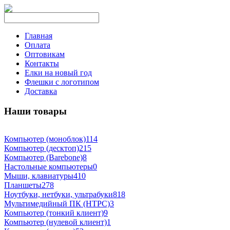
Главная
Оплата
Оптовикам
Контакты
Елки на новый год
Флешки с логотипом
Доставка
Наши товары
Компьютер (моноблок)
114
Компьютер (десктоп)
215
Компьютер (Barebone)
8
Настольные компьютеры
0
Мыши, клавиатуры
410
Планшеты
278
Ноутбуки, нетбуки, ультрабуки
818
Мультимедийный ПК (HTPC)
3
Компьютер (тонкий клиент)
9
Компьютер (нулевой клиент)
1