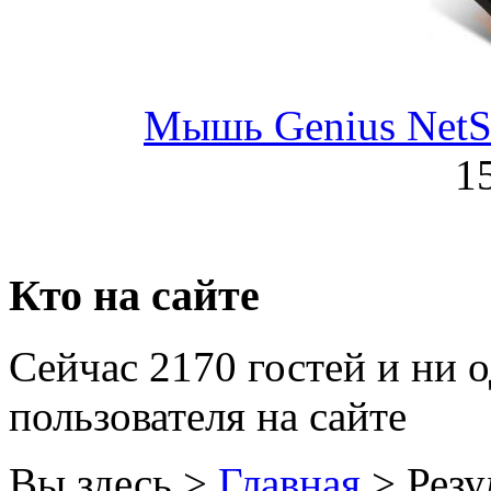
Golden field
Grand
Gresso
Мышь Genius NetScr
Hacker
1
Hp
(96)
Hq-tech
Кто на сайте
Htc
Htpc
Сейчас 2170 гостей и ни 
Huawei
пользователя на сайте
Ideazon
Вы здесь >
Главная
>
Резу