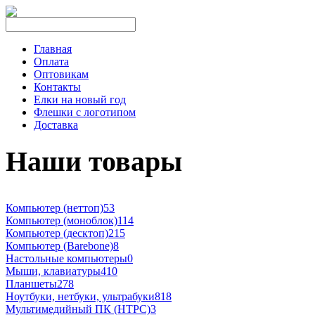
Главная
Оплата
Оптовикам
Контакты
Елки на новый год
Флешки с логотипом
Доставка
Наши товары
Компьютер (неттоп)
53
Компьютер (моноблок)
114
Компьютер (десктоп)
215
Компьютер (Barebone)
8
Настольные компьютеры
0
Мыши, клавиатуры
410
Планшеты
278
Ноутбуки, нетбуки, ультрабуки
818
Мультимедийный ПК (HTPC)
3