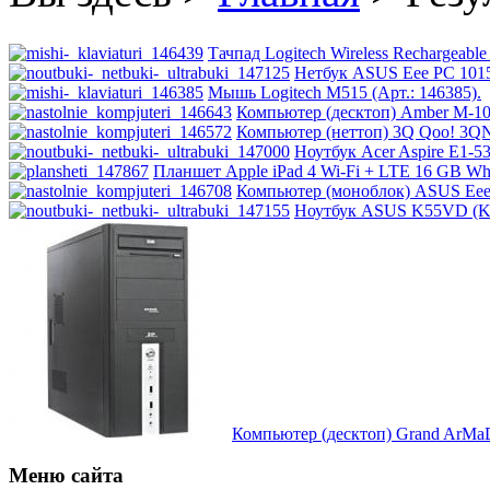
Impression
Intel
Тачпад Logitech Wireless Rechargeable
Нетбук ASUS Eee PC 101
Мышь Logitech M515 (Арт.: 146385).
Kme
Компьютер (десктоп) Amber M-104
Компьютер (неттоп) 3Q Qoo! 3QN
Lenovo
(121)
Ноутбук Acer Aspire E1-
Планшет Apple iPad 4 Wi-Fi + LTE 16 GB Whit
Компьютер (моноблок) ASUS Eee
Logicfox
Ноутбук ASUS K55VD (K5
Logicpower
Logitech
Majesty
Manhattan
Компьютер (десктоп) Grand ArMaD
Maxxtro
Меню сайта