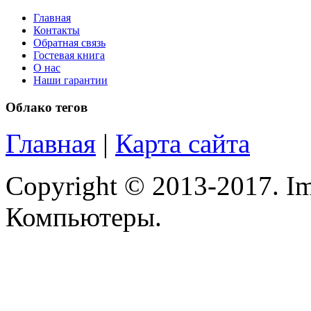
Microsoft
Главная
Modecom
Контакты
Обратная связь
Гостевая книга
Motorola
О нас
Наши гарантии
Msi
(1)
Облако тегов
Mytab
Главная
|
Карта сайта
Ncomputing
Copyright © 2013-2017. Im
Nec
Компьютеры.
Nexus
Pcland-4u
Pegatron