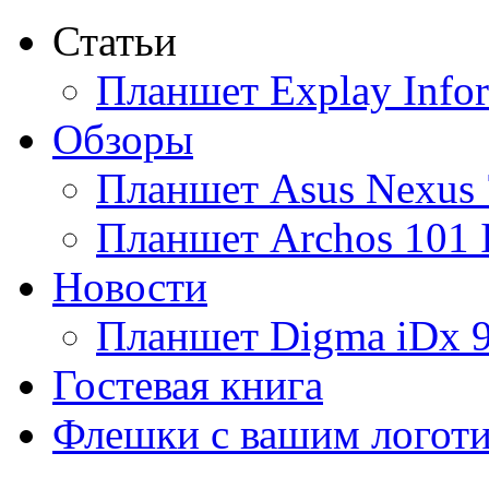
Статьи
Ainol
Планшет Explay Info
Altinet
Обзоры
Amazon
Планшет Asus Nexus 
Amber
Планшет Archos 101 
Ampe
Новости
Apache
(1)
Планшет Digma iDx 
Apple
(30)
Гостевая книга
Apriori
Флешки с вашим логот
Archos