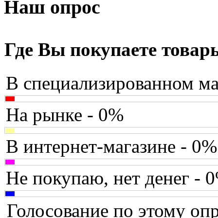
Armaggeddon
Наш опрос
Assistant
Asus
(171)
Где Вы покупаете товар
Barnes&noble
В специализированном ма
Brain
Brava
На рынке - 0%
Canyon
В интернет-магазине - 0%
Cbr
Chicony
Не покупаю, нет денег - 
Codegen
Голосование по этому опр