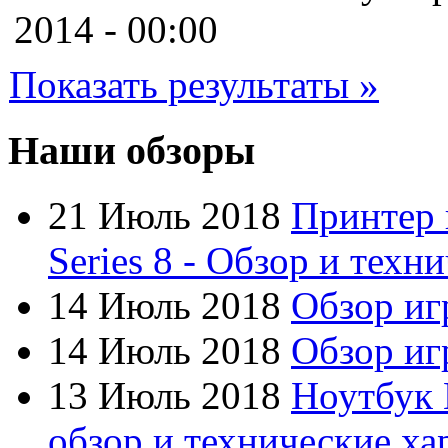
Cooler master
2014 - 00:00
Cube
Показать результаты »
Cyborg
Datex
Наши обзоры
Defender
21 Июль 2018
Принтер 
Dell
(49)
Series 8 - Обзор и техн
Dex
14 Июль 2018
Обзор иг
Everest
14 Июль 2018
Обзор игр
Firtech
13 Июль 2018
Ноутбук 
Flyper
обзор и технические ха