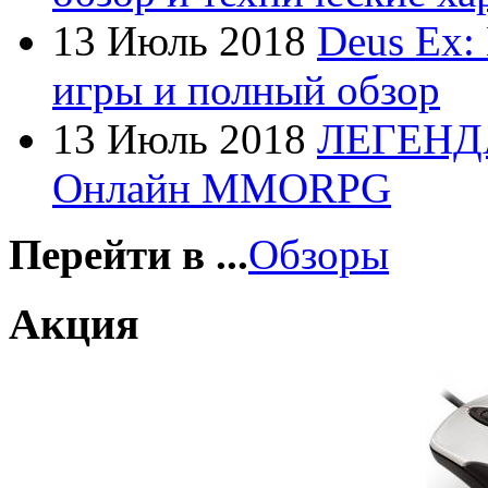
Foxconn
13 Июль 2018
Deus Ex:
Fujitsu
(21)
игры и полный обзор
G-cube
13 Июль 2018
ЛЕГЕНД
Gelezka
Онлайн MMORPG
Gembird
Gemix
Перейти в ...
Обзоры
Genius
Акция
Gigabyte
(4)
Globex
Goclever