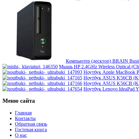
Impression
Intel
Kme
Lenovo
(121)
Logicfox
Компьютер (десктоп) BRAIN Busine
Мышь HP 2.4GHz Wireless Optical (Ch
Logicpower
Ноутбук Apple MacBook Pro
Ноутбук ASUS K56CB (K5
Logitech
Ноутбук ASUS K56CB (K5
Ноутбук Lenovo IdeaPad Y
Majesty
Меню сайта
Manhattan
Главная
Контакты
Обратная связь
Maxxtro
Гостевая книга
О нас