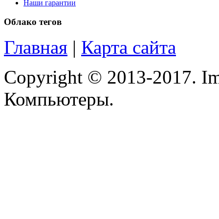
Microsoft
Наши гарантии
Облако тегов
Modecom
Главная
|
Карта сайта
Motorola
Msi
(1)
Copyright © 2013-2017. Im
Mytab
Компьютеры.
Ncomputing
Nec
Nexus
Pcland-4u
Pegatron