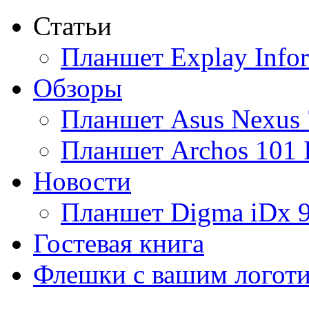
Статьи
Ainol
Планшет Explay Info
Altinet
Обзоры
Amazon
Планшет Asus Nexus 
Amber
Планшет Archos 101 
Ampe
Новости
Apache
(1)
Планшет Digma iDx 
Apple
(30)
Гостевая книга
Apriori
Флешки с вашим логот
Archos