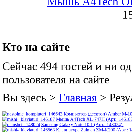
Мышь A4Tech OP-
Golden field
1
Grand
Gresso
Hacker
Кто на сайте
Hp
(96)
Сейчас 494 гостей и ни о
Hq-tech
пользователя на сайте
Htc
Htpc
Вы здесь >
Главная
>
Резу
Huawei
Компьютер (десктоп) Amber M-104
Ideazon
Мышь A4Tech XL-747H (Арт.: 146187
Samsung Galaxy Note 10.1 (Арт.: 148024).
Клавиатура Zalman ZM-K200 (Арт.: 1