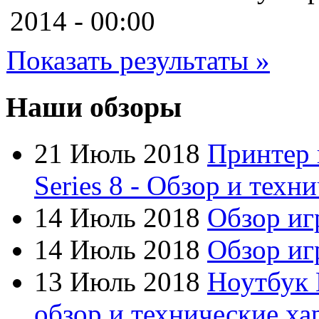
Cooler master
2014 - 00:00
Cube
Показать результаты »
Cyborg
Datex
Наши обзоры
Defender
21 Июль 2018
Принтер 
Dell
(49)
Series 8 - Обзор и техн
Dex
14 Июль 2018
Обзор иг
Everest
14 Июль 2018
Обзор игр
Firtech
13 Июль 2018
Ноутбук 
Flyper
обзор и технические ха