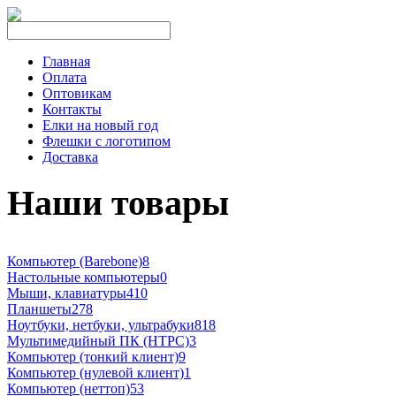
Главная
Оплата
Оптовикам
Контакты
Елки на новый год
Флешки с логотипом
Доставка
Наши товары
Компьютер (Barebone)
8
Настольные компьютеры
0
Мыши, клавиатуры
410
Планшеты
278
Ноутбуки, нетбуки, ультрабуки
818
Мультимедийный ПК (HTPC)
3
Компьютер (тонкий клиент)
9
Компьютер (нулевой клиент)
1
Компьютер (неттоп)
53