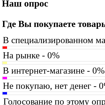
Armaggeddon
Наш опрос
Assistant
Asus
(171)
Где Вы покупаете товар
Barnes&noble
В специализированном ма
Brain
Brava
На рынке - 0%
Canyon
В интернет-магазине - 0%
Cbr
Chicony
Не покупаю, нет денег - 
Codegen
Голосование по этому опр