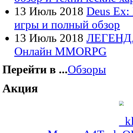
Foxconn
13 Июль 2018
Deus Ex:
Fujitsu
(21)
игры и полный обзор
G-cube
13 Июль 2018
ЛЕГЕНД
Gelezka
Онлайн MMORPG
Gembird
Gemix
Перейти в ...
Обзоры
Genius
Акция
Gigabyte
(4)
Globex
Goclever