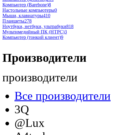
Компьютер (Barebone)
8
Настольные компьютеры
0
Мыши, клавиатуры
410
Планшеты
278
Ноутбуки, нетбуки, ультрабуки
818
Мультимедийный ПК (HTPC)
3
Компьютер (тонкий клиент)
9
Производители
производители
Все производители
3Q
@Lux