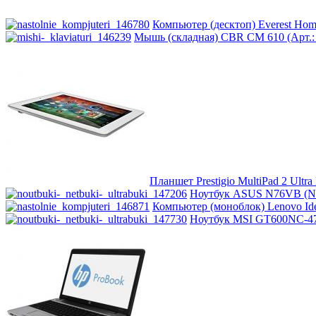
Huawei
Компьютер (десктоп) Everest Home
Ideazon
Мышь (складная) CBR CM 610 (Арт.: 
Impression
Intel
Kme
Lenovo
(121)
Планшет Prestigio MultiPad 2 Ul
Logicfox
Ноутбук ASUS N76VB (N7
Компьютер (моноблок) Lenovo Idea
Ноутбук MSI GT600NC-47
Logicpower
Logitech
Majesty