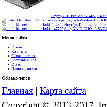
Manhattan
Maxxtro
Ноутбук HP ProBook 4540s (H4R27E
Клавиатура Logitech Wireless Touch K
Microsoft
Ноутбук Dell Inspiron 5520
Sony VAIO DUO 13 SVD132
Modecom
Меню сайта
Motorola
Главная
Контакты
Msi
(1)
Обратная связь
Гостевая книга
О нас
Mytab
Наши гарантии
Ncomputing
Облако тегов
Nec
Главная
|
Карта сайта
Nexus
Copyright © 2013-2017. Im