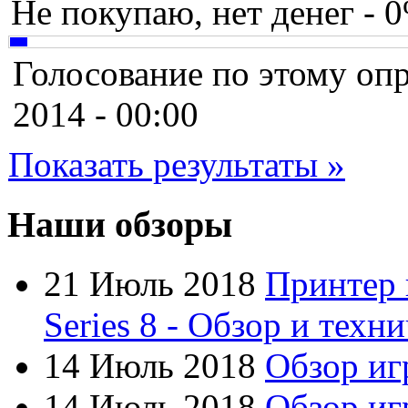
Chicony
Не покупаю, нет денег - 
Codegen
Голосование по этому опр
Cooler master
2014 - 00:00
Cube
Показать результаты »
Cyborg
Datex
Наши обзоры
Defender
21 Июль 2018
Принтер 
Dell
(49)
Series 8 - Обзор и техн
Dex
14 Июль 2018
Обзор иг
Everest
14 Июль 2018
Обзор игр