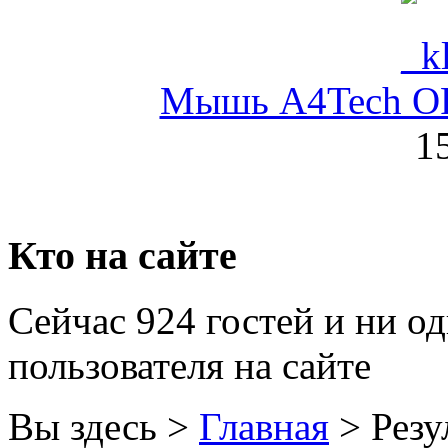
Globex
Goclever
Мышь A4Tech OP-
Golden field
1
Grand
Gresso
Hacker
Кто на сайте
Hp
(96)
Сейчас 924 гостей и ни о
Hq-tech
пользователя на сайте
Htc
Htpc
Вы здесь >
Главная
>
Резу