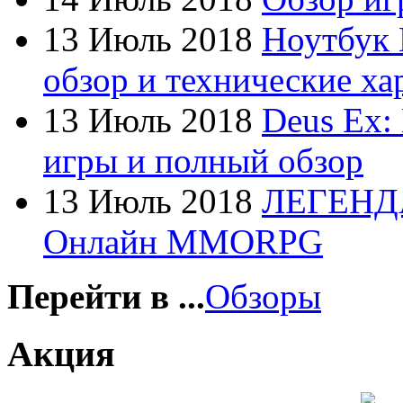
Firtech
13 Июль 2018
Ноутбук 
Flyper
обзор и технические ха
Foxconn
13 Июль 2018
Deus Ex:
Fujitsu
(21)
игры и полный обзор
G-cube
13 Июль 2018
ЛЕГЕНД
Gelezka
Онлайн MMORPG
Gembird
Gemix
Перейти в ...
Обзоры
Genius
Акция
Gigabyte
(4)