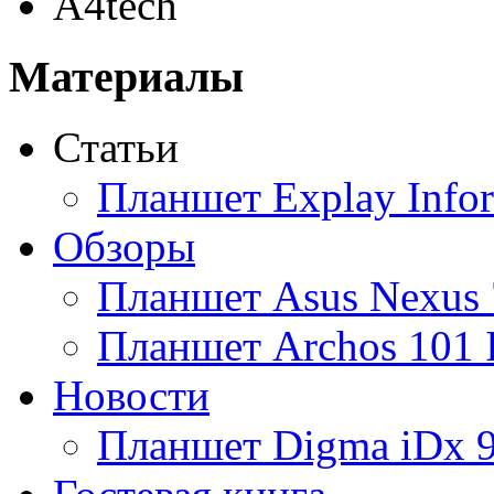
A4tech
Acer
(69)
Материалы
Acme
Статьи
Ainol
Планшет Explay Info
Altinet
Обзоры
Amazon
Планшет Asus Nexus 
Amber
Планшет Archos 101 
Ampe
Новости
Apache
(1)
Планшет Digma iDx 
Apple
(30)