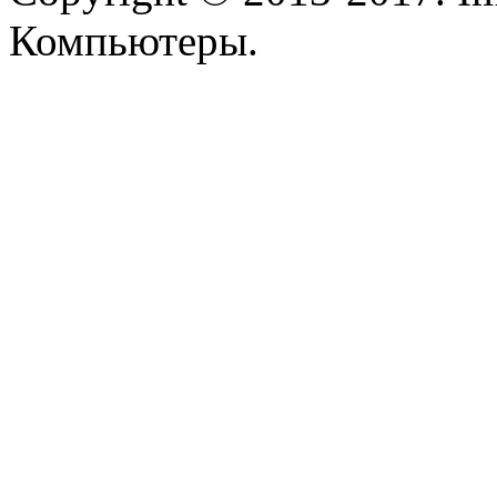
Pcland-4u
Компьютеры.
Pegatron
Pipo
Pixus
Pleomax
Pocketbook
Prestigio
Primepc
Rapoo
Razer