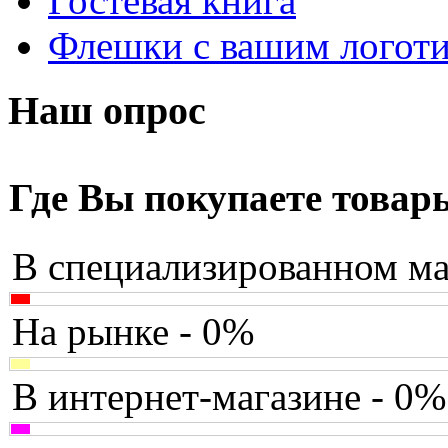
Гостевая книга
Apriori
Флешки с вашим логот
Archos
Armaggeddon
Наш опрос
Assistant
Asus
(171)
Где Вы покупаете товар
Barnes&noble
В специализированном ма
Brain
Brava
На рынке - 0%
Canyon
В интернет-магазине - 0%
Cbr