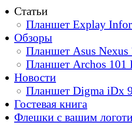
Статьи
Ainol
(9)
Планшет Explay Info
Altinet
Обзоры
Amazon
(3)
Планшет Asus Nexus 
Amber
Планшет Archos 101 
Ampe
(1)
Новости
Apache
Планшет Digma iDx 
Apple
(28)
Гостевая книга
Apriori
Флешки с вашим логот
Archos
(1)