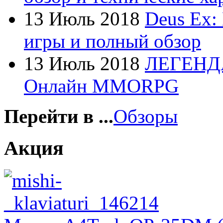
Foxconn
13 Июль 2018
Deus Ex:
Fujitsu
игры и полный обзор
G-cube
13 Июль 2018
ЛЕГЕНД
Gelezka
Онлайн MMORPG
Gembird
Gemix
Перейти в ...
Обзоры
Genius
Акция
Gigabyte
Globex
(4)
Goclever
(8)