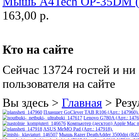
Мышь A4Tech OP-35DM (А
Golden field
163,00 р.
Grand
Gresso
Hacker
Кто на сайте
Hp
Сейчас 13724 гостей и ни
Hq-tech
пользователя на сайте
Htc
(1)
Htpc
Вы здесь >
Главная
>
Резу
Huawei
(3)
Планшет GoClever TAB R106 (Арт.: 147960).
Lenovo G780A (Арт.: 1476
Компьютер (десктоп) Apple Mac m
Ideazon
ASUS MeMO Pad (Арт.: 147918).
Мышь Razer DeathAdder 3500dpi (RZ0