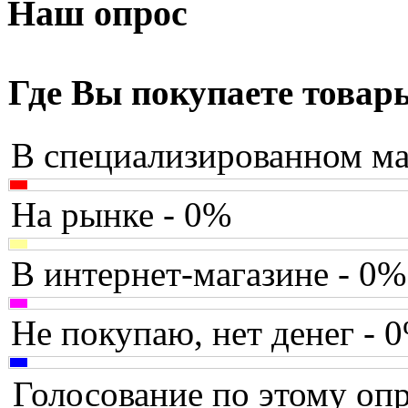
Armaggeddon
Наш опрос
Assistant
(3)
Asus
(35)
Где Вы покупаете товар
Barnes&noble
(2)
В специализированном ма
Brain
Brava
На рынке - 0%
Canyon
В интернет-магазине - 0%
Cbr
Chicony
Не покупаю, нет денег - 
Codegen
Голосование по этому опр