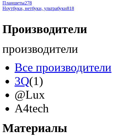
Планшеты
278
Ноутбуки, нетбуки, ультрабуки
818
Производители
производители
Все производители
3Q
(1)
@Lux
A4tech
Acer
(12)
Материалы
Acme