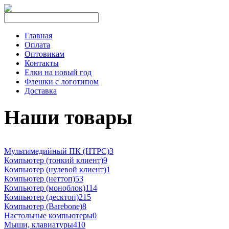
Главная
Оплата
Оптовикам
Контакты
Елки на новый год
Флешки с логотипом
Доставка
Наши товары
Мультимедийный ПК (HTPC)
3
Компьютер (тонкий клиент)
9
Компьютер (нулевой клиент)
1
Компьютер (неттоп)
53
Компьютер (моноблок)
114
Компьютер (десктоп)
215
Компьютер (Barebone)
8
Настольные компьютеры
0
Мыши, клавиатуры
410