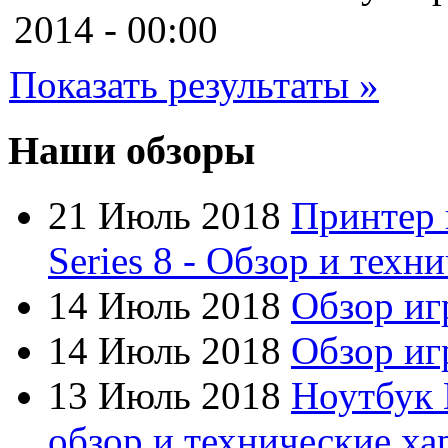
Cooler master
2014 - 00:00
Cube
(7)
Показать результаты »
Cyborg
Datex
Наши обзоры
Defender
21 Июль 2018
Принтер 
Dell
Series 8 - Обзор и техн
Dex
(3)
14 Июль 2018
Обзор иг
Everest
14 Июль 2018
Обзор игр
Firtech
13 Июль 2018
Ноутбук 
Flyper
обзор и технические ха