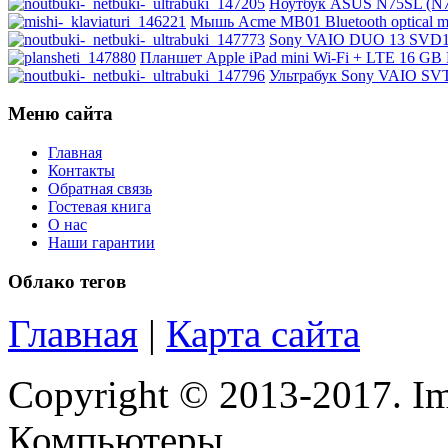
Impression
(3)
Ноутбук ASUS N75SL (N7
Мышь Acme MB01 Bluetooth optical mo
Sony VAIO DUO 13 SVD132
Intel
Планшет Apple iPad mini Wi-Fi + LTE 16 GB B
Ультрабук Sony VAIO SVT
Kme
Меню сайта
Lenovo
(8)
Главная
Контакты
Logicfox
Обратная связь
Гостевая книга
Logicpower
О нас
Наши гарантии
Logitech
Облако тегов
Majesty
Главная
|
Карта сайта
Manhattan
Copyright © 2013-2017. Im
Maxxtro
Компьютеры.