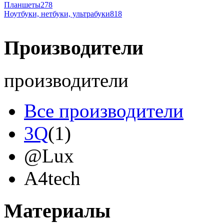
Планшеты
278
Ноутбуки, нетбуки, ультрабуки
818
Производители
производители
Все производители
3Q
(1)
@Lux
A4tech
Acer
(12)
Материалы
Acme