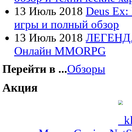
Foxconn
13 Июль 2018
Deus Ex:
Fujitsu
игры и полный обзор
G-cube
13 Июль 2018
ЛЕГЕНД
Gelezka
Онлайн MMORPG
Gembird
Gemix
Перейти в ...
Обзоры
Genius
Акция
Gigabyte
Globex
(4)
Goclever
(8)