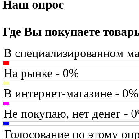
Armaggeddon
Наш опрос
Assistant
(3)
Asus
(35)
Где Вы покупаете товар
Barnes&noble
(2)
В специализированном ма
Brain
Brava
На рынке - 0%
Canyon
В интернет-магазине - 0%
Cbr
Chicony
Не покупаю, нет денег - 
Codegen
Голосование по этому опр