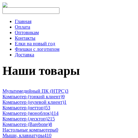
Главная
Оплата
Оптовикам
Контакты
Елки на новый год
Флешки с логотипом
Доставка
Наши товары
Мультимедийный ПК (HTPC)
3
Компьютер (тонкий клиент)
9
Компьютер (нулевой клиент)
1
Компьютер (неттоп)
53
Компьютер (моноблок)
114
Компьютер (десктоп)
215
Компьютер (Barebone)
8
Настольные компьютеры
0
Мыши, клавиатуры
410