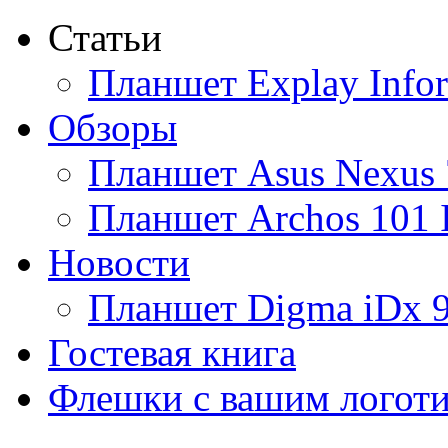
Статьи
Ainol
(9)
Планшет Explay Info
Altinet
Обзоры
Amazon
(3)
Планшет Asus Nexus 
Amber
Планшет Archos 101 
Ampe
(1)
Новости
Apache
Планшет Digma iDx 
Apple
(28)
Гостевая книга
Apriori
Флешки с вашим логот
Archos
(1)