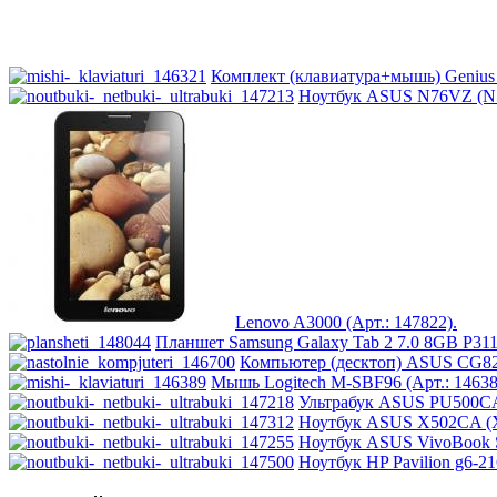
Комплект (клавиатура+мышь) Genius 
Ноутбук ASUS N76VZ (N7
Lenovo A3000 (Арт.: 147822).
Планшет Samsung Galaxy Tab 2 7.0 8GB P3110
Компьютер (десктоп) ASUS CG82
Мышь Logitech M-SBF96 (Арт.: 14638
Ультрабук ASUS PU500CA
Ноутбук ASUS X502CA (X
Ноутбук ASUS VivoBook S
Ноутбук HP Pavilion g6-21