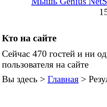
Мышь Genius NetScr
Golden field
1
Grand
Gresso
Hacker
Кто на сайте
Hp
Сейчас 470 гостей и ни о
Hq-tech
пользователя на сайте
Htc
(1)
Htpc
Вы здесь >
Главная
>
Резу
Huawei
(3)
Ideazon