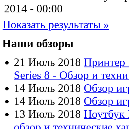
Cooler master
2014 - 00:00
Cube
(7)
Показать результаты »
Cyborg
Datex
Наши обзоры
Defender
21 Июль 2018
Принтер 
Dell
Series 8 - Обзор и техн
Dex
(3)
14 Июль 2018
Обзор иг
Everest
14 Июль 2018
Обзор игр
Firtech
13 Июль 2018
Ноутбук 
Flyper
обзор и технические ха