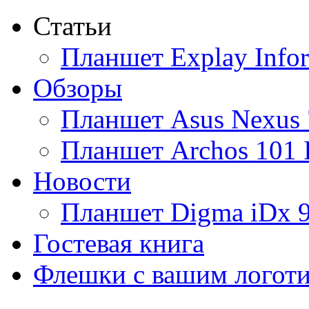
Статьи
Ainol
(9)
Планшет Explay Info
Altinet
Обзоры
Amazon
(3)
Планшет Asus Nexus 
Amber
Планшет Archos 101 
Ampe
(1)
Новости
Apache
Планшет Digma iDx 
Apple
(28)
Гостевая книга
Apriori
Флешки с вашим логот
Archos
(1)