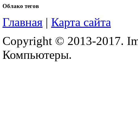
Microsoft
(1)
Облако тегов
Modecom
Главная
|
Карта сайта
Motorola
(2)
Copyright © 2013-2017. Im
Msi
Компьютеры.
Mytab
(1)
Ncomputing
Nec
Nexus
Pcland-4u
Pegatron