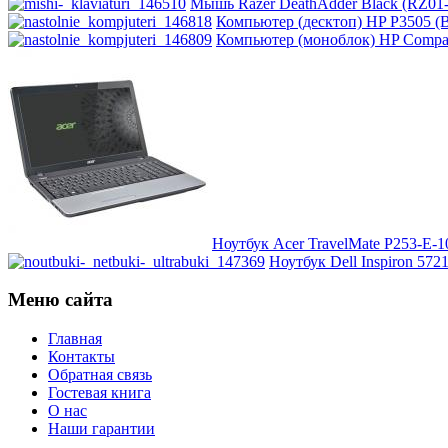
Impression
(3)
Мышь Razer DeathAdder Black (RZ01-
Компьютер (десктоп) HP P3505 (B
Компьютер (моноблок) HP Compaq 
Intel
Kme
Lenovo
(8)
Logicfox
Logicpower
Ноутбук Acer TravelMate P253-E-
Ноутбук Dell Inspiron 5721
Logitech
Меню сайта
Majesty
Главная
Manhattan
Контакты
Обратная связь
Гостевая книга
Maxxtro
О нас
Наши гарантии