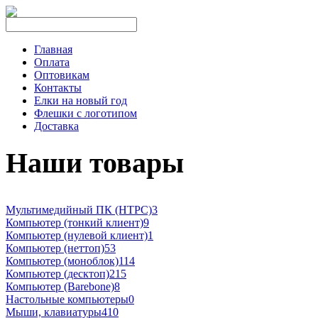
Главная
Оплата
Оптовикам
Контакты
Елки на новый год
Флешки с логотипом
Доставка
Наши товары
Мультимедийный ПК (HTPC)
3
Компьютер (тонкий клиент)
9
Компьютер (нулевой клиент)
1
Компьютер (неттоп)
53
Компьютер (моноблок)
114
Компьютер (десктоп)
215
Компьютер (Barebone)
8
Настольные компьютеры
0
Мыши, клавиатуры
410