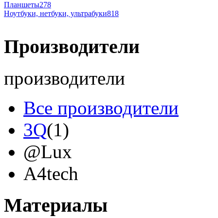
Планшеты
278
Ноутбуки, нетбуки, ультрабуки
818
Производители
производители
Все производители
3Q
(1)
@Lux
A4tech
Acer
(12)
Материалы
Acme