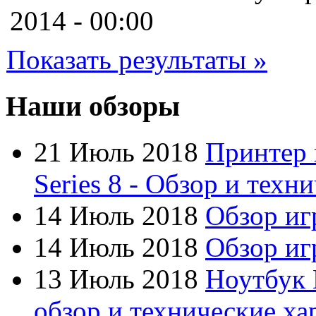
Cooler master
2014 - 00:00
Cube
(7)
Показать результаты »
Cyborg
Datex
Наши обзоры
Defender
21 Июль 2018
Принтер 
Dell
Series 8 - Обзор и техн
Dex
(3)
14 Июль 2018
Обзор иг
Everest
14 Июль 2018
Обзор игр
Firtech
13 Июль 2018
Ноутбук 
Flyper
обзор и технические ха