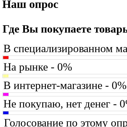
Armaggeddon
Наш опрос
Assistant
(3)
Asus
(35)
Где Вы покупаете товар
Barnes&noble
(2)
В специализированном ма
Brain
Brava
На рынке - 0%
Canyon
В интернет-магазине - 0%
Cbr
Chicony
Не покупаю, нет денег - 
Codegen
Голосование по этому опр