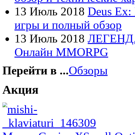
Foxconn
13 Июль 2018
Deus Ex:
Fujitsu
игры и полный обзор
G-cube
13 Июль 2018
ЛЕГЕНД
Gelezka
Онлайн MMORPG
Gembird
Gemix
Перейти в ...
Обзоры
Genius
Акция
Gigabyte
Globex
(4)
Goclever
(8)