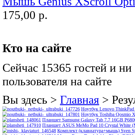
Мышь Genius XScroll Optic
Golden field
175,00 р.
Grand
Gresso
Hacker
Кто на сайте
Hp
Сейчас 15365 гостей и ни
Hq-tech
пользователя на сайте
Htc
(1)
Htpc
Вы здесь >
Главная
>
Резу
Huawei
(3)
Ноутбук Lenovo ThinkPad 
Ноутбук Toshiba Qosmio X
Планшет Samsung Galaxy Tab 7.7 16GB P6800 
Ideazon
Планшет ASUS MeMo Pad 10 Crystal White (
Комплект (клавиатура+мышь) Sven Sta