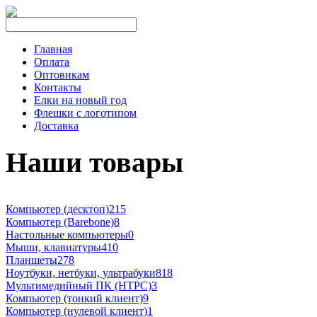
Главная
Оплата
Оптовикам
Контакты
Елки на новый год
Флешки с логотипом
Доставка
Наши товары
Компьютер (десктоп)
215
Компьютер (Barebone)
8
Настольные компьютеры
0
Мыши, клавиатуры
410
Планшеты
278
Ноутбуки, нетбуки, ультрабуки
818
Мультимедийный ПК (HTPC)
3
Компьютер (тонкий клиент)
9
Компьютер (нулевой клиент)
1