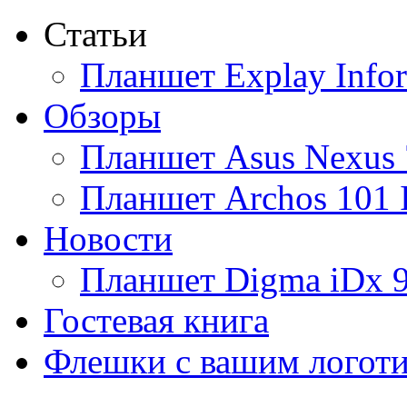
Статьи
Ainol
(9)
Планшет Explay Info
Altinet
Обзоры
Amazon
(3)
Планшет Asus Nexus 
Amber
Планшет Archos 101 
Ampe
(1)
Новости
Apache
Планшет Digma iDx 
Apple
(28)
Гостевая книга
Apriori
Флешки с вашим логот
Archos
(1)