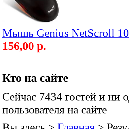
Golden field
Grand
Gresso
Мышь Genius NetScroll 100
Hacker
156,00 р.
Hp
Hq-tech
Кто на сайте
Htc
(1)
Htpc
Сейчас 7434 гостей и ни 
Huawei
(3)
пользователя на сайте
Ideazon
Вы здесь >
Главная
>
Резу