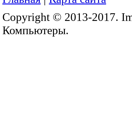
Microsoft
(1)
Modecom
Copyright © 2013-2017. Im
Motorola
(2)
Компьютеры.
Msi
Mytab
(1)
Ncomputing
Nec
Nexus
Pcland-4u
Pegatron