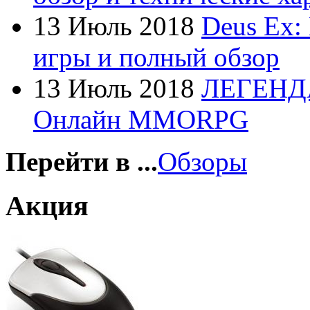
Foxconn
13 Июль 2018
Deus Ex:
Fujitsu
игры и полный обзор
G-cube
13 Июль 2018
ЛЕГЕНД
Gelezka
Онлайн MMORPG
Gembird
Gemix
Перейти в ...
Обзоры
Genius
Акция
Gigabyte
Globex
(4)
Goclever
(8)