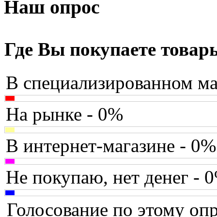
Armaggeddon
Наш опрос
Assistant
(3)
Asus
(35)
Где Вы покупаете товар
Barnes&noble
(2)
В специализированном ма
Brain
Brava
На рынке - 0%
Canyon
В интернет-магазине - 0%
Cbr
Chicony
Не покупаю, нет денег - 
Codegen
Голосование по этому опр