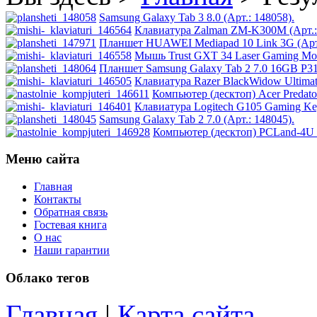
Impression
(3)
Samsung Galaxy Tab 3 8.0 (Арт.: 148058).
Intel
Клавиатура Zalman ZM-K300M (Арт.:
Планшет HUAWEI Mediapad 10 Link 3G (Арт.
Мышь Trust GXT 34 Laser Gaming Mous
Kme
Планшет Samsung Galaxy Tab 2 7.0 16GB P310
Клавиатура Razer BlackWidow Ultimat
Lenovo
(8)
Компьютер (десктоп) Acer Predato
Клавиатура Logitech G105 Gaming Key
Samsung Galaxy Tab 2 7.0 (Арт.: 148045).
Logicfox
Компьютер (десктоп) PCLand-4U 
Logicpower
Меню сайта
Главная
Logitech
Контакты
Обратная связь
Majesty
Гостевая книга
О нас
Наши гарантии
Manhattan
Облако тегов
Maxxtro
Главная
|
Карта сайта