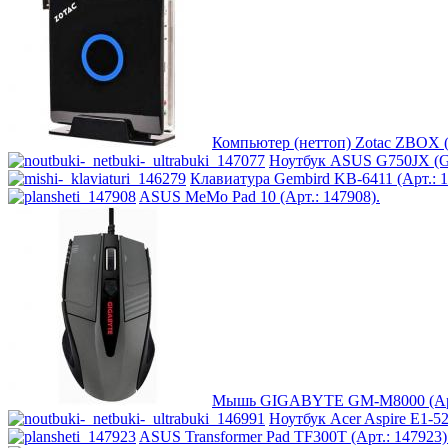
Impression
(3)
Intel
Kme
Lenovo
(8)
Компьютер (неттоп) Zotac ZBOX (
Ноутбук ASUS G750JX (G7
Logicfox
Клавиатура Gembird KB-6411 (Арт.: 1
ASUS MeMo Pad 10 (Арт.: 147908).
Logicpower
Logitech
Majesty
Manhattan
Мышь GIGABYTE GM-M8000 (Арт.
Maxxtro
Ноутбук Acer Aspire E1-
ASUS Transformer Pad TF300T (Арт.: 147923)