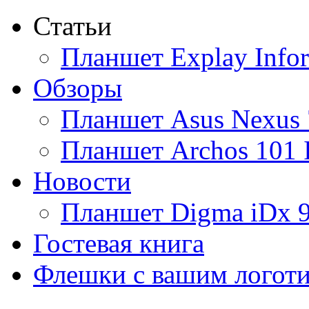
Статьи
Ainol
(9)
Планшет Explay Info
Altinet
Обзоры
Amazon
(3)
Планшет Asus Nexus 
Amber
Планшет Archos 101 
Ampe
(1)
Новости
Apache
Планшет Digma iDx 
Apple
(28)
Гостевая книга
Apriori
Флешки с вашим логот
Archos
(1)