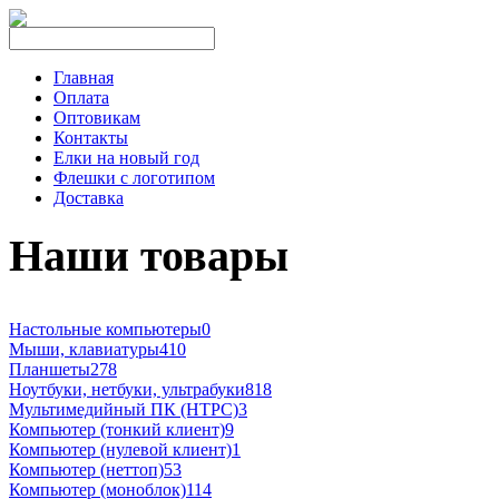
Главная
Оплата
Оптовикам
Контакты
Елки на новый год
Флешки с логотипом
Доставка
Наши товары
Настольные компьютеры
0
Мыши, клавиатуры
410
Планшеты
278
Ноутбуки, нетбуки, ультрабуки
818
Мультимедийный ПК (HTPC)
3
Компьютер (тонкий клиент)
9
Компьютер (нулевой клиент)
1
Компьютер (неттоп)
53
Компьютер (моноблок)
114