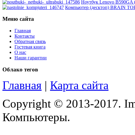
Microsoft
(1)
Ноутбук Lenovo B590GA (5
Компьютер (десктоп) BRAIN TOP 
Modecom
Меню сайта
Motorola
(2)
Главная
Контакты
Msi
Обратная связь
Гостевая книга
О нас
Mytab
(1)
Наши гарантии
Ncomputing
Облако тегов
Nec
Главная
|
Карта сайта
Nexus
Copyright © 2013-2017. Im
Pcland-4u
Компьютеры.
Pegatron