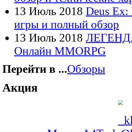
Foxconn
13 Июль 2018
Deus Ex:
Fujitsu
игры и полный обзор
G-cube
13 Июль 2018
ЛЕГЕНД
Gelezka
Онлайн MMORPG
Gembird
Gemix
Перейти в ...
Обзоры
Genius
Акция
Gigabyte
Globex
(4)
Goclever
(8)