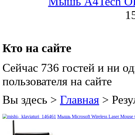
Мышь A4Tech OP-
Golden field
1
Grand
Gresso
Hacker
Кто на сайте
Hp
Сейчас 736 гостей и ни о
Hq-tech
пользователя на сайте
Htc
(1)
Htpc
Вы здесь >
Главная
>
Резу
Huawei
(3)
Мышь Microsoft Wireless Laser Mouse 
Ideazon