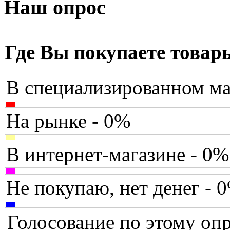
Armaggeddon
Наш опрос
Assistant
(3)
Asus
(35)
Где Вы покупаете товар
Barnes&noble
(2)
В специализированном ма
Brain
Brava
На рынке - 0%
Canyon
В интернет-магазине - 0%
Cbr
Chicony
Не покупаю, нет денег - 
Codegen
Голосование по этому опр