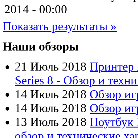
Cooler master
2014 - 00:00
Cube
(7)
Показать результаты »
Cyborg
Datex
Наши обзоры
Defender
21 Июль 2018
Принтер 
Dell
Series 8 - Обзор и техн
Dex
(3)
14 Июль 2018
Обзор иг
Everest
14 Июль 2018
Обзор игр
Firtech
13 Июль 2018
Ноутбук 
Flyper
обзор и технические ха