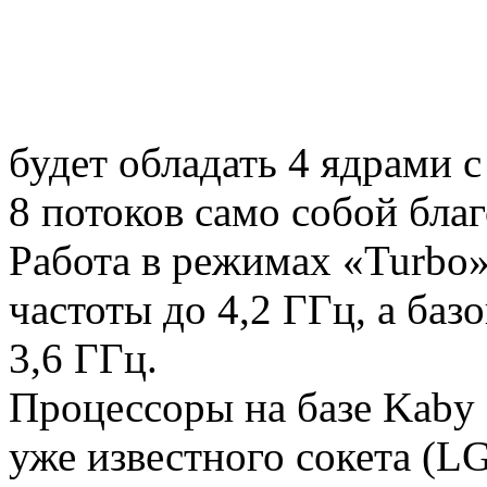
Pipo
(11)
Pixus
(2)
Pleomax
(1)
Pocketbook
(2)
будет обладать 4 ядрами 
Prestigio
(9)
8 потоков само собой бла
Primepc
(16)
Работа в режимах «Turbo»
Rapoo
(14)
частоты до 4,2 ГГц, а баз
Razer
(27)
3,6 ГГц.
Revoltec
(2)
Процессоры на базе Kaby 
Rim2000
(5)
уже известного сокета (L