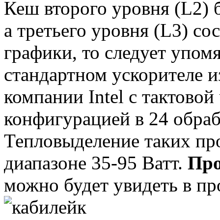
Roccat
(2)
Кеш второго уровня (L2) б
Samsung
(66)
а третьего уровня (L3) сос
Senkatel
(1)
графики, то следует упом
Smartpc
(4)
стандартном ускорителе и
Solarwind
(4)
компании Intel с тактово
Sony
(37)
конфигурацией в 24 обра
Speed-link
(2)
Тепловыделение таких про
Steelseries
(14)
диапазоне 35-95 Ватт.
Про
Supercomp
(6)
можно будет увидеть в пр
Sven
(11)