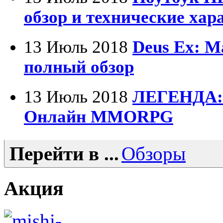
Foxconn
(1)
обзор и технические хар
Fujitsu
(22)
G-cube
(2)
13 Июль 2018
Deus Ex: M
полный обзор
Gelezka
(4)
Gembird
(19)
13 Июль 2018
ЛЕГЕНДА:
Gemix
(1)
Онлайн MMORPG
Genius
(43)
Перейти в ...
Обзоры
Gigabyte
(12)
Globex
(4)
Акция
Goclever
(8)