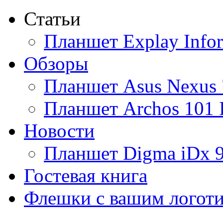
Статьи
Ainol
(9)
Планшет Explay Info
Altinet
(1)
Обзоры
Amazon
(3)
Планшет Asus Nexus 
Amber
(4)
Планшет Archos 101 
Ampe
(1)
Новости
Apache
(1)
Планшет Digma iDx 
Apple
(93)
Гостевая книга
Apriori
(3)
Флешки с вашим логот
Archos
(1)