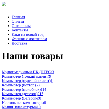
Главная
Оплата
Оптовикам
Контакты
Елки на новый год
Флешки с логотипом
Доставка
Наши товары
Мультимедийный ПК (HTPC)
3
Компьютер (тонкий клиент)
9
Компьютер (нулевой клиент)
1
Компьютер (неттоп)
53
Компьютер (моноблок)
114
Компьютер (десктоп)
215
Компьютер (Barebone)
8
Настольные компьютеры
0
Мыши, клавиатуры
410