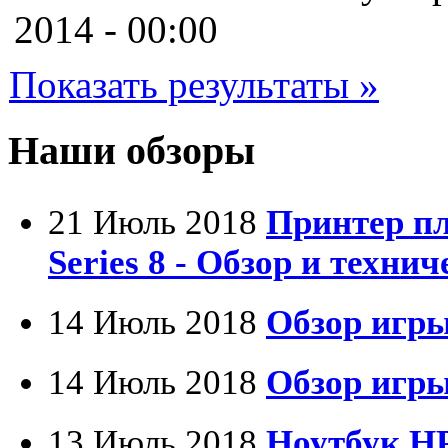
Cooler master
(2)
2014 - 00:00
Cube
(7)
Показать результаты »
Cyborg
(8)
Datex
(1)
Наши обзоры
Defender
(4)
21 Июль 2018
Принтер п
Dell
(68)
Series 8 - Обзор и техни
Dex
(3)
Everest
(17)
14 Июль 2018
Обзор игры
Firtech
(2)
14 Июль 2018
Обзор игры
Flyper
(1)
13 Июль 2018
Ноутбук HP