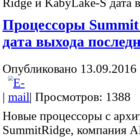
Ridge и KabyLake-S дата 
Impression
(20)
Intel
(3)
Процессоры Summit 
Kme
(1)
дата выхода последн
Lenovo
(168)
Logicfox
(1)
Опубликовано 13.09.2016 
Logicpower
(1)
Logitech
(75)
|
| Просмотров: 1388
Majesty
(2)
Manhattan
(2)
Новые процессоры с архи
Maxxtro
(4)
SummitRidge, компания A