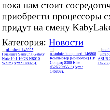
Zalman
(5)
пока нам стоит сосредото
Zotac
(11)
приобрести процессоры c
Ай ти лайн
(26)
придут на смену KabyLak
Категория:
Новости
Планшет Samsung Galaxy
Компьютер (моноблок) HP
Note 10.1 16GB N8010
ASUS X
Compaq 8300 Elite
White (Арт.: 148025).
147288)
(B2N29AV-1) (Арт.:
146808).