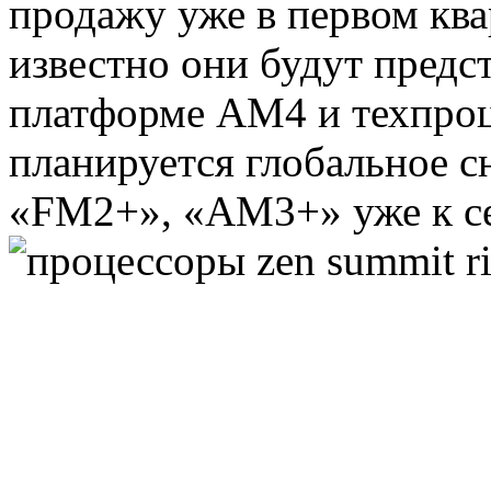
Microsoft
(22)
продажу уже в первом ква
Modecom
(2)
известно они будут предс
Motorola
(2)
платформе AM4 и техпроц
Msi
(2)
планируется глобальное 
Mytab
(1)
«FM2+», «AM3+» уже к се
Ncomputing
(1)
Nec
(1)
Nexus
(1)
Pcland-4u
(14)
Pegatron
(1)