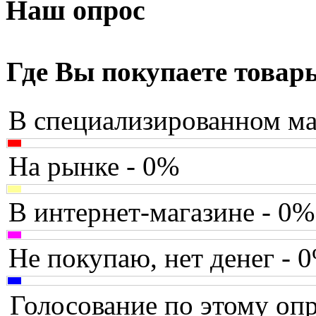
Armaggeddon
(2)
Наш опрос
Assistant
(3)
Asus
(252)
Где Вы покупаете товар
Barnes&noble
(2)
В специализированном ма
Brain
(36)
Brava
(5)
На рынке - 0%
Canyon
(1)
В интернет-магазине - 0%
Cbr
(1)
Chicony
(1)
Не покупаю, нет денег - 
Codegen
(2)
Голосование по этому опр