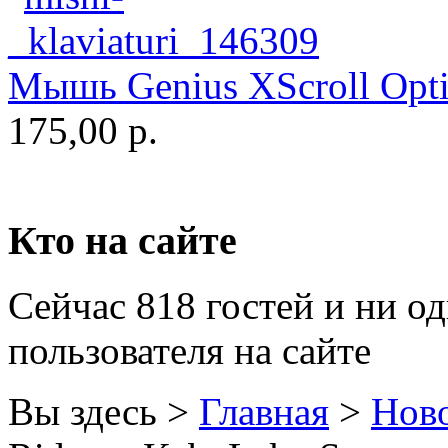
Golden field
(3)
Grand
(5)
Мышь Genius XScroll Optic
Gresso
(2)
175,00 р.
Hacker
(2)
Hp
(140)
Hq-tech
(1)
Кто на сайте
Htc
(1)
Сейчас 818 гостей и ни о
Htpc
(4)
пользователя на сайте
Huawei
(3)
Вы здесь >
Главная
>
Нов
Ideazon
(2)