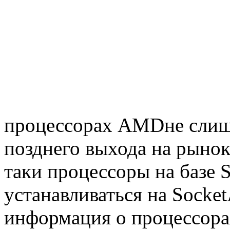
Systemnik
(3)
Texet
(2)
Toshiba
(7)
Trust
(9)
Tt esports
(4)
Verbatim
(1)
процессорах AMDне слишк
Viewsonic
(4)
позднего выхода на рынок.
Vt computers
(5)
таки процессоры на базе 
Wexler
(3)
устанавливаться на Socke
Wibtek
(1)
информация о процессорах