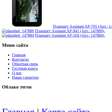
Microsoft
(1)
Modecom
Motorola
(2)
Планшет Assistant AP-705 (Арт.: 1
Планшет Assistant AP-941 (Арт.: 147889).
Msi
Планшет Assistant AP-104 (Арт.: 147884).
Mytab
(1)
Меню сайта
Главная
Ncomputing
Контакты
Обратная связь
Nec
Гостевая книга
О нас
Наши гарантии
Nexus
Облако тегов
Pcland-4u
Pegatron
Главная
|
Карта сайта