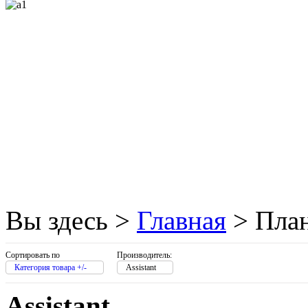
Golden field
Grand
Gresso
Hacker
Hp
Hq-tech
Htc
(1)
Вы здесь >
Главная
>
Пла
Htpc
Huawei
(3)
Сортировать по
Производитель:
Категория товара +/-
Assistant
Ideazon
Assistant