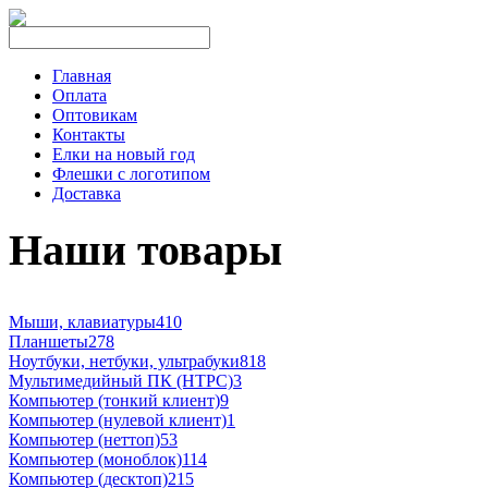
Главная
Оплата
Оптовикам
Контакты
Елки на новый год
Флешки с логотипом
Доставка
Наши товары
Мыши, клавиатуры
410
Планшеты
278
Ноутбуки, нетбуки, ультрабуки
818
Мультимедийный ПК (HTPC)
3
Компьютер (тонкий клиент)
9
Компьютер (нулевой клиент)
1
Компьютер (неттоп)
53
Компьютер (моноблок)
114
Компьютер (десктоп)
215