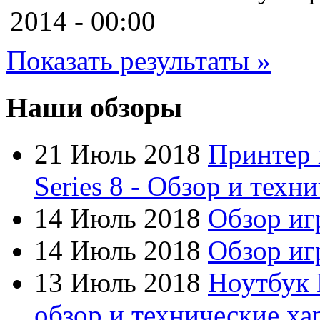
Cooler master
2014 - 00:00
Cube
(7)
Показать результаты »
Cyborg
Datex
Наши обзоры
Defender
21 Июль 2018
Принтер 
Dell
Series 8 - Обзор и техн
Dex
(3)
14 Июль 2018
Обзор иг
Everest
14 Июль 2018
Обзор игр
Firtech
13 Июль 2018
Ноутбук 
Flyper
обзор и технические ха