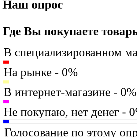
Armaggeddon
Наш опрос
Assistant
(3)
Asus
(35)
Где Вы покупаете товар
Barnes&noble
(2)
В специализированном ма
Brain
Brava
На рынке - 0%
Canyon
В интернет-магазине - 0%
Cbr
Chicony
Не покупаю, нет денег - 
Codegen
Голосование по этому опр