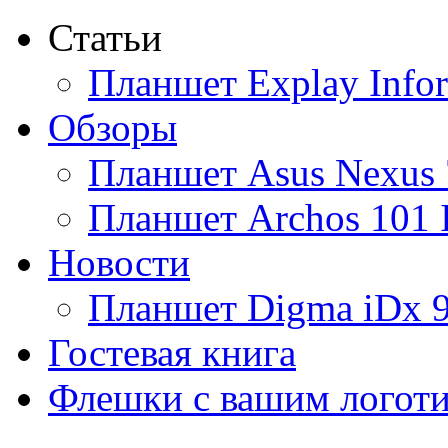
Статьи
Ainol
(9)
Планшет Explay Info
Altinet
Обзоры
Amazon
(3)
Планшет Asus Nexus 
Amber
Планшет Archos 101 
Ampe
(1)
Новости
Apache
Планшет Digma iDx 
Apple
(28)
Гостевая книга
Apriori
Флешки с вашим логот
Archos
(1)