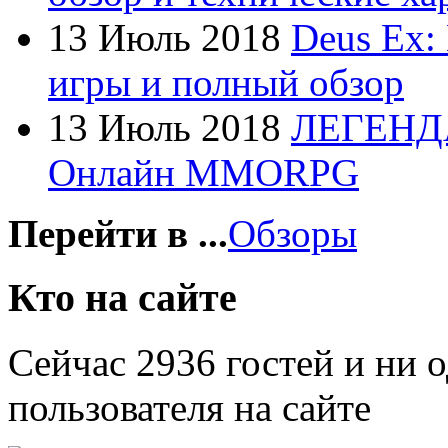
Foxconn
13 Июль 2018
Deus Ex:
Fujitsu
игры и полный обзор
G-cube
13 Июль 2018
ЛЕГЕНД
Gelezka
Онлайн MMORPG
Gembird
Gemix
Перейти в ...
Обзоры
Genius
Кто на сайте
Gigabyte
Сейчас 2936 гостей и ни 
Globex
(4)
пользователя на сайте
Goclever
(8)