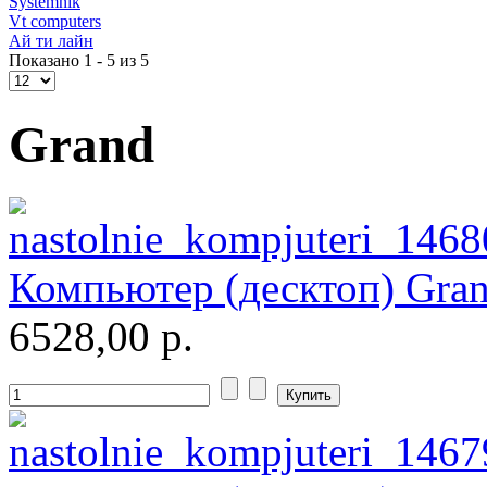
Roccat
Systemnik
Vt computers
Ай ти лайн
Samsung
Показано 1 - 5 из 5
Senkatel
Grand
Smartpc
(3)
Solarwind
(1)
Sony
Компьютер (десктоп) Gran
Speed-link
6528,00 р.
Steelseries
Supercomp
(5)
Sven