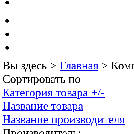
Microsoft
Modecom
Motorola
Msi
Mytab
Вы здесь >
Главная
>
Комп
Ncomputing
Сортировать по
Nec
Категория товара +/-
Nexus
Название товара
Pcland-4u
(14)
Название производителя
Pegatron
Производитель: