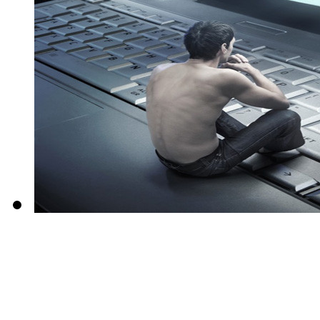
Golden field
Grand
(5)
Gresso
Hacker
(2)
Hp
(10)
Hq-tech
Htc
Htpc
Huawei
Ideazon