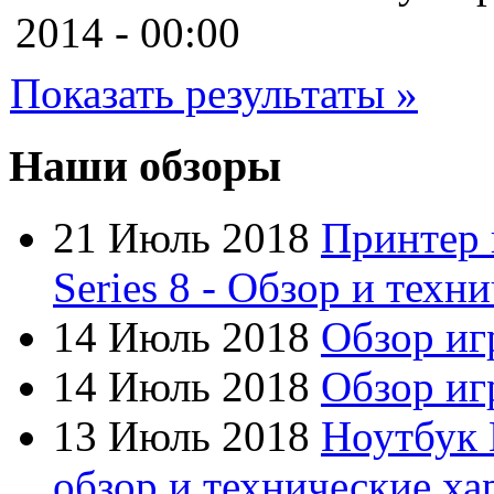
Cooler master
2014 - 00:00
Cube
Показать результаты »
Cyborg
Datex
Наши обзоры
Defender
21 Июль 2018
Принтер 
Dell
(6)
Series 8 - Обзор и техн
Dex
14 Июль 2018
Обзор иг
Everest
(17)
14 Июль 2018
Обзор игр
Firtech
13 Июль 2018
Ноутбук 
Flyper
обзор и технические ха