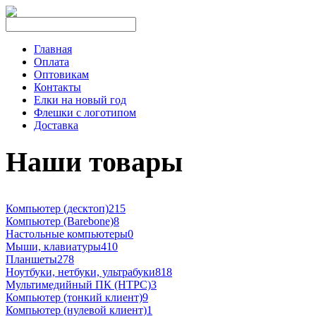
Главная
Оплата
Оптовикам
Контакты
Елки на новый год
Флешки с логотипом
Доставка
Наши товары
Компьютер (десктоп)
215
Компьютер (Barebone)
8
Настольные компьютеры
0
Мыши, клавиатуры
410
Планшеты
278
Ноутбуки, нетбуки, ультрабуки
818
Мультимедийный ПК (HTPC)
3
Компьютер (тонкий клиент)
9
Компьютер (нулевой клиент)
1