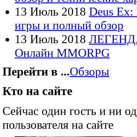
Foxconn
13 Июль 2018
Deus Ex:
Fujitsu
игры и полный обзор
G-cube
13 Июль 2018
ЛЕГЕНД
Gelezka
(4)
Онлайн MMORPG
Gembird
Gemix
Перейти в ...
Обзоры
Genius
Кто на сайте
Gigabyte
Сейчас один гость и ни о
Globex
пользователя на сайте
Goclever