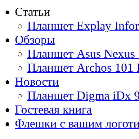
Статьи
Ainol
Планшет Explay Info
Altinet
Обзоры
Amazon
Планшет Asus Nexus 
Amber
(4)
Планшет Archos 101 
Ampe
Новости
Apache
Планшет Digma iDx 
Apple
(9)
Гостевая книга
Apriori
(3)
Флешки с вашим логот
Archos