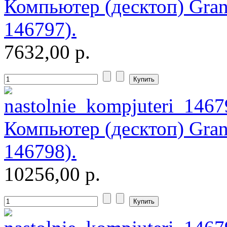
Компьютер (десктоп) Gran
Systemnik
(3)
146797).
Texet
7632,00 р.
Toshiba
Trust
Tt esports
Verbatim
Компьютер (десктоп) Gra
Viewsonic
146798).
Vt computers
(5)
10256,00 р.
Wexler
Wibtek