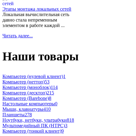
Этапы монтажа локальных сетей
Локальная вычислительная сеть
давно стала непременным
элементом в работе каждой ...
Читать далее...
Наши товары
Компьютер (нулевой клиент)
1
Компьютер (неттоп)
53
Компьютер (моноблок)
114
Компьютер (десктоп)
215
Компьютер (Barebone)
8
Настольные компьютеры
0
Мыши, клавиатуры
410
Планшеты
278
Ноутбуки, нетбуки, ультрабуки
818
Мультимедийный ПК (HTPC)
3
Компьютер (тонкий клиент)
9