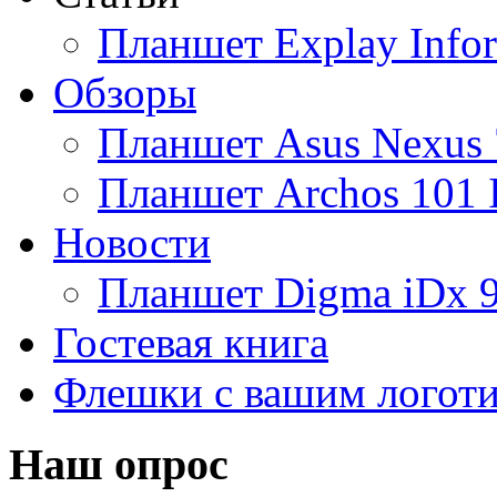
Планшет Explay Info
Altinet
Обзоры
Amazon
(3)
Планшет Asus Nexus 
Amber
Планшет Archos 101 
Ampe
(1)
Новости
Apache
Планшет Digma iDx 
Apple
(28)
Гостевая книга
Apriori
Флешки с вашим логот
Archos
(1)
Armaggeddon
Наш опрос