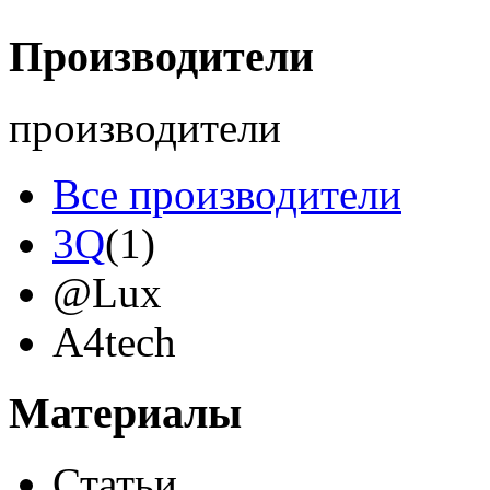
Производители
производители
Все производители
3Q
(1)
@Lux
A4tech
Acer
(12)
Материалы
Acme
Статьи
Ainol
(9)