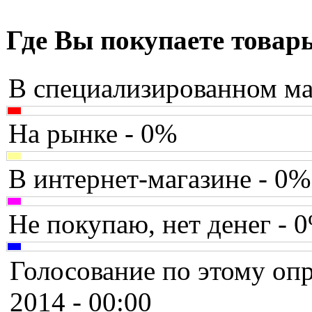
Assistant
(3)
Asus
(35)
Где Вы покупаете товар
Barnes&noble
(2)
В специализированном ма
Brain
Brava
На рынке - 0%
Canyon
В интернет-магазине - 0%
Cbr
Chicony
Не покупаю, нет денег - 
Codegen
Голосование по этому опр
Cooler master
2014 - 00:00