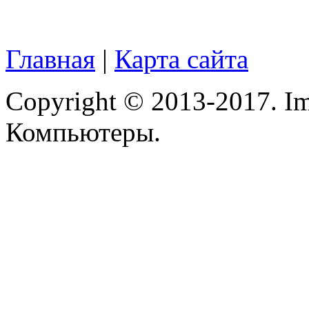
Modecom
Motorola
(2)
Главная
|
Карта сайта
Msi
Mytab
(1)
Copyright © 2013-2017. Im
Ncomputing
Компьютеры.
Nec
Nexus
Pcland-4u
Pegatron
Pipo
(11)