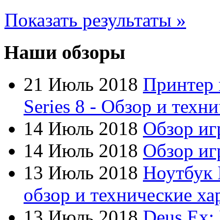
Cube
(7)
Показать результаты »
Cyborg
Datex
Наши обзоры
Defender
21 Июль 2018
Принтер 
Dell
Series 8 - Обзор и техн
Dex
(3)
14 Июль 2018
Обзор иг
Everest
14 Июль 2018
Обзор игр
Firtech
13 Июль 2018
Ноутбук 
Flyper
обзор и технические ха
Foxconn
13 Июль 2018
Deus Ex: