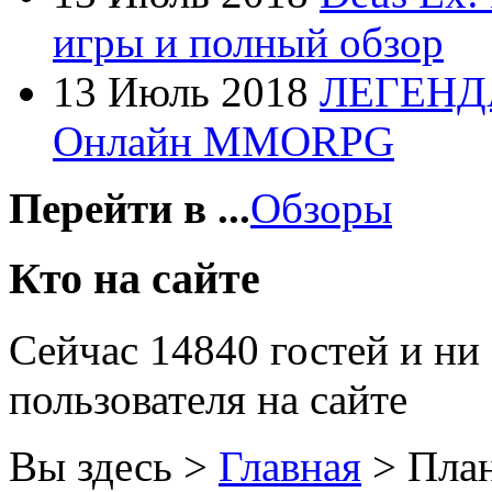
Fujitsu
игры и полный обзор
G-cube
13 Июль 2018
ЛЕГЕНД
Gelezka
Онлайн MMORPG
Gembird
Gemix
Перейти в ...
Обзоры
Genius
Кто на сайте
Gigabyte
Сейчас 14840 гостей и ни
Globex
(4)
пользователя на сайте
Goclever
(8)
Golden field
Вы здесь >
Главная
>
Пла