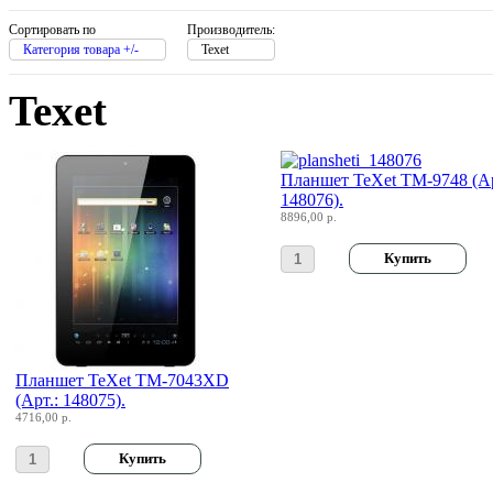
Grand
Сортировать по
Производитель:
Gresso
Категория товара +/-
Texet
Hacker
Texet
Hp
Планшет TeXet TM-9748 (Ар
Hq-tech
148076).
8896,00 р.
Htc
(1)
Htpc
Huawei
(3)
Планшет TeXet TM-7043XD
Ideazon
(Арт.: 148075).
4716,00 р.
Impression
(3)