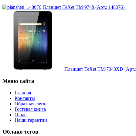
Intel
Планшет TeXet TM-9748 (Арт.: 148076).
Kme
Lenovo
(8)
Logicfox
Logicpower
Logitech
Планшет TeXet TM-7043XD (Арт.:
Меню сайта
Majesty
Главная
Manhattan
Контакты
Обратная связь
Maxxtro
Гостевая книга
О нас
Наши гарантии
Microsoft
(1)
Облако тегов