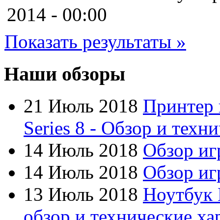
Cooler master
(2)
2014 - 00:00
Cube
Показать результаты »
Cyborg
(8)
Datex
(1)
Наши обзоры
Defender
(4)
21 Июль 2018
Принтер 
Dell
(6)
Series 8 - Обзор и техн
Dex
14 Июль 2018
Обзор иг
Everest
14 Июль 2018
Обзор игр
Firtech
(2)
13 Июль 2018
Ноутбук 
Flyper
(1)
обзор и технические ха