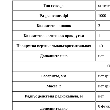
Systemnik
Тип сенсора
оптич
Texet
Разрешение, dpi
1000
Toshiba
Количество кнопок
3
Trust
(9)
Количество колесиков прокрутки
1
Tt esports
(4)
Прокрутка вертикальная/горизонтальная
+/+
Дополнительно
нет
Verbatim
(1)
О
Viewsonic
Габариты, мм
нет да
Vt computers
Масса, г
нет да
Wexler
Радиус действия радиоканала, м
нет
Wibtek
8 функ
Дополнительно