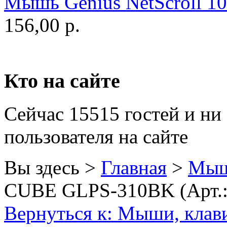
Мышь Genius NetScroll 100
Golden field
(3)
156,00 р.
Grand
Gresso
(2)
Hacker
Кто на сайте
Hp
(16)
Сейчас 15515 гостей и ни
Hq-tech
(1)
пользователя на сайте
Htc
Htpc
Вы здесь >
Главная
>
Мыш
Huawei
CUBE GLPS-310BK (Арт.:
Ideazon
(2)
Вернуться к: Мыши, клав