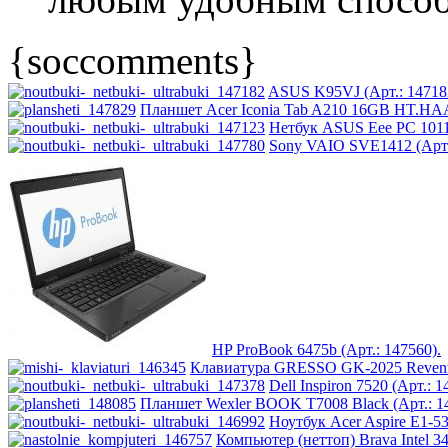
{soccomments}
ASUS K95VJ (Арт.: 14718
Планшет Acer Iconia Tab A210 16GB HT.HAA
Нетбук ASUS Eee PC 101
Sony VAIO SVE1412 (Арт.
HP ProBook 6475b (Арт.: 147560).
Клавиатура GRESSO GK-2025 Reven
Dell Inspiron 7520 (Арт.: 1
Планшет Wexler BOOK T7008 Black (Арт.: 14
Ноутбук Acer Aspire E1-
Компьютер (неттоп) Brava Intel 3