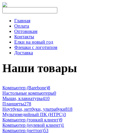
Главная
Оплата
Оптовикам
Контакты
Елки на новый год
Флешки с логотипом
Доставка
Наши товары
Компьютер (Barebone)
8
Настольные компьютеры
0
Мыши, клавиатуры
410
Планшеты
278
Ноутбуки, нетбуки, ультрабуки
818
Мультимедийный ПК (HTPC)
3
Компьютер (тонкий клиент)
9
Компьютер (нулевой клиент)
1
Компьютер (неттоп)
53