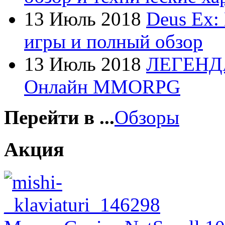
Foxconn
13 Июль 2018
Deus Ex:
Fujitsu
игры и полный обзор
G-cube
(2)
13 Июль 2018
ЛЕГЕНД
Gelezka
Онлайн MMORPG
Gembird
(19)
Gemix
(1)
Перейти в ...
Обзоры
Genius
(40)
Акция
Gigabyte
(8)
Globex
Goclever