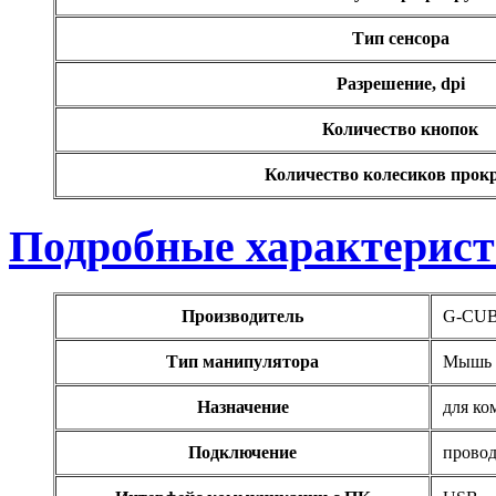
Pipo
Тип сенсора
Pixus
Разрешение, dpi
Pleomax
(1)
Количество кнопок
Pocketbook
Количество колесиков прок
Prestigio
Подробные характерис
Primepc
Rapoo
(14)
Производитель
G-CU
Razer
(27)
Тип манипулятора
Мышь
Revoltec
(2)
Назначение
для ко
Rim2000
Подключение
прово