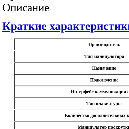
Microsoft
(21)
Описание
Modecom
(2)
Краткие характеристик
Motorola
Msi
Производитель
Mytab
Тип манипулятора
Ncomputing
Назначение
Nec
Подключение
Nexus
(1)
Интерфейс коммуникации 
Pcland-4u
Тип клавиатуры
Количество дополнительных 
Pegatron
Манипулятор прокрутк