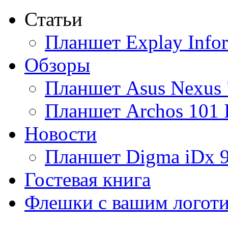
Статьи
Ainol
Планшет Explay Info
Altinet
Обзоры
Amazon
Планшет Asus Nexus 
Amber
Планшет Archos 101 
Ampe
Новости
Apache
Планшет Digma iDx 
Apple
(4)
Гостевая книга
Apriori
Флешки с вашим логот
Archos