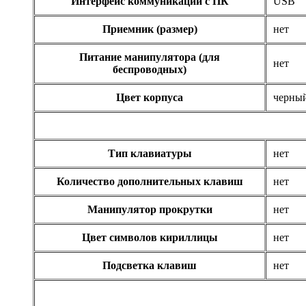
Roccat
(2)
Интерфейс коммуникации с ПК
USB
Приемник (размер)
нет
Samsung
Питание манипулятора (для
Senkatel
нет
беспроводных)
Smartpc
Цвет корпуса
черны
Solarwind
Тип клавиатуры
нет
Sony
Количество дополнительных клавиш
нет
Speed-link
(2)
Манипулятор прокрутки
нет
Steelseries
(13)
Цвет символов кириллицы
нет
Supercomp
Подсветка клавиш
нет
Sven
(11)