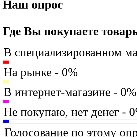
Armaggeddon
(2)
Наш опрос
Assistant
Asus
(9)
Где Вы покупаете товар
Barnes&noble
В специализированном ма
Brain
Brava
На рынке - 0%
Canyon
(1)
В интернет-магазине - 0%
Cbr
(1)
Chicony
(1)
Не покупаю, нет денег - 
Codegen
(2)
Голосование по этому опр