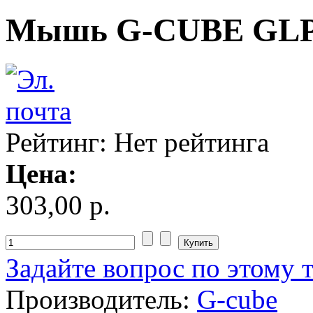
Impression
Мышь G-CUBE GLPS-
Intel
Kme
Lenovo
(2)
Logicfox
(1)
Рейтинг: Нет рейтинга
Logicpower
(1)
Цена:
Logitech
(75)
303,00 р.
Majesty
Manhattan
(2)
Задайте вопрос по этому 
Maxxtro
(4)
Производитель:
G-cube