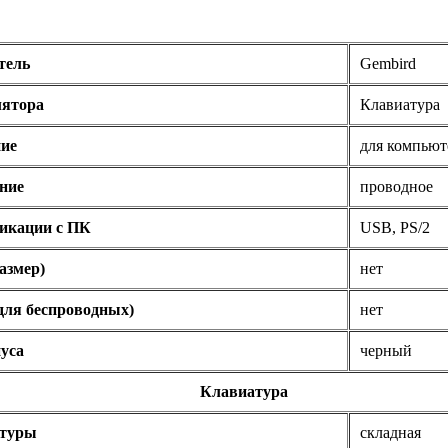
тель
Gembird
лятора
Клавиатура
ие
для компьют
ние
проводное
икации с ПК
USB, PS/2
азмер)
нет
для беспроводных)
нет
уса
черный
Клавиатура
атуры
складная