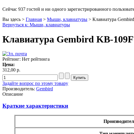
Msi
Mytab
Сейчас 937 гостей и ни одного зарегистрированного пользовате
Ncomputing
Вы здесь >
Главная
>
Мыши, клавиатуры
>
Клавиатура Gembird
Nec
Вернуться к: Мыши, клавиатуры
Nexus
(1)
Pcland-4u
Pegatron
Клавиатура Gembird KB-109F (
Pipo
Pixus
Pleomax
(1)
Pocketbook
Рейтинг: Нет рейтинга
Prestigio
Цена:
Primepc
312,00 р.
Rapoo
(14)
Razer
(27)
Задайте вопрос по этому товару
Revoltec
(2)
Производитель:
Gembird
Rim2000
Описание
Roccat
(2)
Samsung
Краткие характеристики
Senkatel
Smartpc
Solarwind
Производител
Sony
Speed-link
(2)
Steelseries
(13)
Тип манипулят