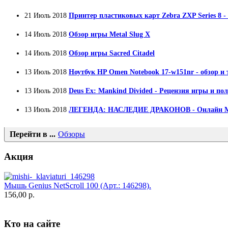
Globex
Goclever
21 Июль 2018
Принтер пластиковых карт Zebra ZXP Series 8 -
Golden field
(3)
Grand
14 Июль 2018
Обзор игры Metal Slug X
Gresso
(2)
Hacker
14 Июль 2018
Обзор игры Sacred Citadel
Hp
(16)
Hq-tech
(1)
13 Июль 2018
Ноутбук HP Omen Notebook 17-w151nr - обзор и
Htc
Htpc
13 Июль 2018
Deus Ex: Mankind Divided - Рецензия игры и по
Huawei
Ideazon
(2)
13 Июль 2018
ЛЕГЕНДА: НАСЛЕДИЕ ДРАКОНОВ - Онлайн
Impression
Intel
Kme
Перейти в ...
Обзоры
Lenovo
(2)
Logicfox
(1)
Акция
Logicpower
(1)
Logitech
(75)
Majesty
Мышь Genius NetScroll 100 (Арт.: 146298).
Manhattan
(2)
156,00 р.
Maxxtro
(4)
Microsoft
(21)
Modecom
(2)
Кто на сайте
Motorola