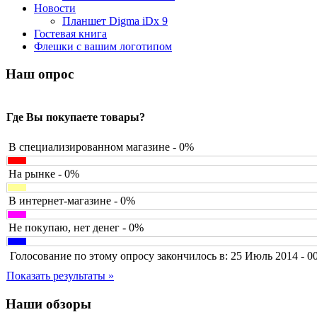
Barnes&noble
Новости
Brain
Планшет Digma iDx 9
Brava
Гостевая книга
Canyon
(1)
Флешки с вашим логотипом
Cbr
(1)
Chicony
(1)
Наш опрос
Codegen
(2)
Cooler master
(2)
Cube
Где Вы покупаете товары?
Cyborg
(8)
Datex
(1)
Defender
(4)
В специализированном магазине - 0%
Dell
(6)
Dex
На рынке - 0%
Everest
Firtech
(2)
В интернет-магазине - 0%
Flyper
(1)
Foxconn
Не покупаю, нет денег - 0%
Fujitsu
G-cube
(2)
Голосование по этому опросу закончилось в: 25 Июль 2014 - 0
Gelezka
Gembird
(19)
Показать результаты »
Gemix
(1)
Genius
(40)
Наши обзоры
Gigabyte
(8)