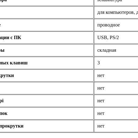
для компьютеров, 
е
проводное
ации с ПК
USB, PS/2
ры
складная
ьных клавиш
3
крутки
нет
нет
pi
нет
пок
нет
 прокрутки
нет