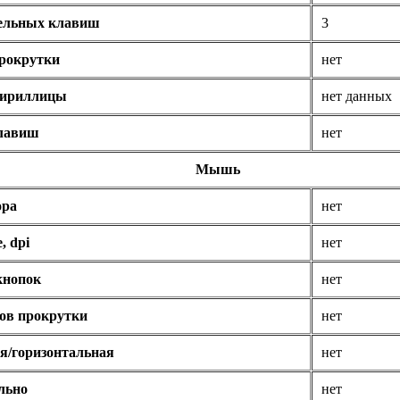
тельных клавиш
3
рокрутки
нет
кириллицы
нет данных
клавиш
нет
Мышь
ора
нет
, dpi
нет
кнопок
нет
ов прокрутки
нет
я/горизонтальная
нет
льно
нет