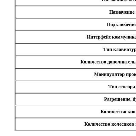
Supercomp
Sven
(11)
Назначение
Systemnik
Texet
Подключени
Toshiba
Trust
(9)
Tt esports
(4)
Интерфейс коммуник
Verbatim
(1)
Viewsonic
Тип клавиату
Vt computers
Wexler
Количество дополнител
Wibtek
Zalman
(5)
Манипулятор про
Zotac
Ай ти лайн
Тип сенсора
Разрешение, d
Количество кно
Количество колесиков