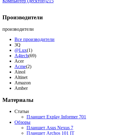
Компьютер (десктоп)
215
Производители
производители
Все производители
3Q
@Lux
(1)
A4tech
(69)
Acer
Acme
(2)
Ainol
Altinet
Amazon
Amber
Ampe
Apache
Материалы
Apple
(4)
Apriori
Статьи
Archos
Планшет Explay Informer 701
Armaggeddon
(2)
Обзоры
Assistant
Планшет Asus Nexus 7
Asus
(9)
Планшет Archos 101 IT