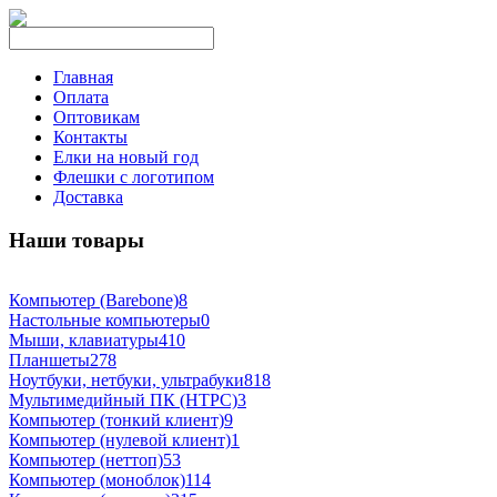
Главная
Оплата
Оптовикам
Контакты
Елки на новый год
Флешки с логотипом
Доставка
Наши товары
Компьютер (Barebone)
8
Настольные компьютеры
0
Мыши, клавиатуры
410
Планшеты
278
Ноутбуки, нетбуки, ультрабуки
818
Мультимедийный ПК (HTPC)
3
Компьютер (тонкий клиент)
9
Компьютер (нулевой клиент)
1
Компьютер (неттоп)
53
Компьютер (моноблок)
114