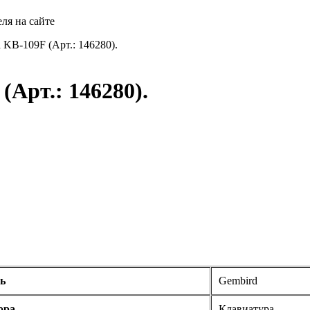
ля на сайте
 KB-109F (Арт.: 146280).
Арт.: 146280).
ь
Gembird
ора
Клавиатура