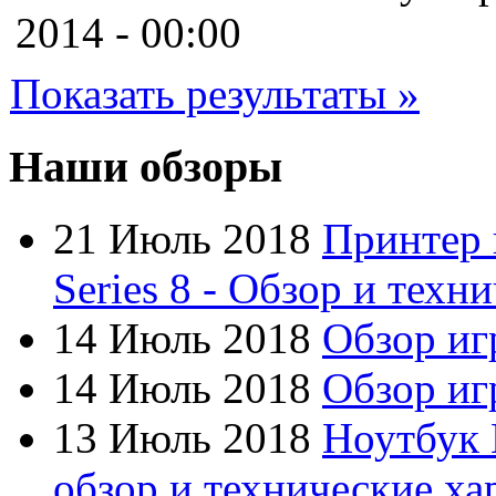
Cooler master
(2)
2014 - 00:00
Cube
(7)
Показать результаты »
Cyborg
(8)
Datex
(1)
Наши обзоры
Defender
(4)
21 Июль 2018
Принтер 
Dell
(68)
Series 8 - Обзор и техн
Dex
(3)
14 Июль 2018
Обзор иг
Everest
(17)
14 Июль 2018
Обзор игр
Firtech
(2)
13 Июль 2018
Ноутбук 
Flyper
(1)
обзор и технические ха