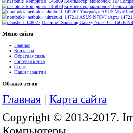
Impression
(20)
Компьютер (моноблок) HP Compaq 
Компьютер (моноблок) Lenovo Idea
Ультрабук ASUS VivoBook
Intel
(3)
ASUS N76VJ (Арт.: 147211
Планшет Samsung Galaxy Note 10.1 16GB N80
Kme
(1)
Меню сайта
Lenovo
(168)
Главная
Контакты
Logicfox
(1)
Обратная связь
Гостевая книга
Logicpower
(1)
О нас
Наши гарантии
Logitech
(75)
Облако тегов
Majesty
(2)
Главная
|
Карта сайта
Manhattan
(2)
Copyright © 2013-2017. Im
Maxxtro
(4)
Компьютеры.