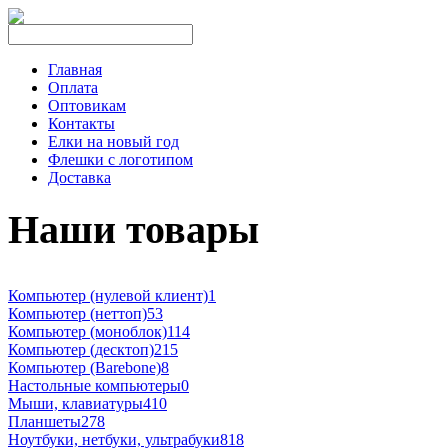
Главная
Оплата
Оптовикам
Контакты
Елки на новый год
Флешки с логотипом
Доставка
Наши товары
Компьютер (нулевой клиент)
1
Компьютер (неттоп)
53
Компьютер (моноблок)
114
Компьютер (десктоп)
215
Компьютер (Barebone)
8
Настольные компьютеры
0
Мыши, клавиатуры
410
Планшеты
278
Ноутбуки, нетбуки, ультрабуки
818