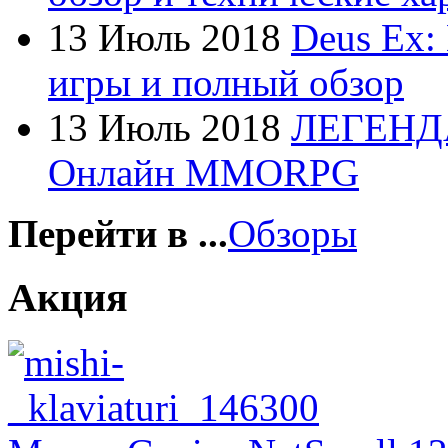
Foxconn
(1)
13 Июль 2018
Deus Ex:
Fujitsu
(22)
игры и полный обзор
G-cube
(2)
13 Июль 2018
ЛЕГЕНД
Gelezka
(4)
Онлайн MMORPG
Gembird
(19)
Gemix
(1)
Перейти в ...
Обзоры
Genius
(43)
Акция
Gigabyte
(12)
Globex
(4)
Goclever
(8)