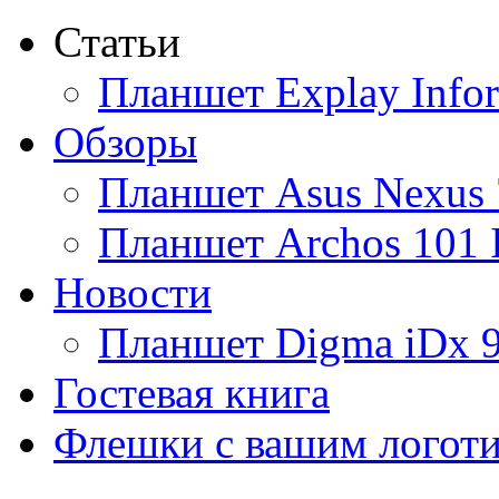
Статьи
Ainol
(9)
Планшет Explay Info
Altinet
(1)
Обзоры
Amazon
(3)
Планшет Asus Nexus 
Amber
(4)
Планшет Archos 101 
Ampe
(1)
Новости
Apache
(1)
Планшет Digma iDx 
Apple
(93)
Гостевая книга
Apriori
(3)
Флешки с вашим логот
Archos
(1)