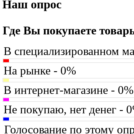
Armaggeddon
(2)
Наш опрос
Assistant
(3)
Asus
(252)
Где Вы покупаете товар
Barnes&noble
(2)
В специализированном ма
Brain
(36)
Brava
(5)
На рынке - 0%
Canyon
(1)
В интернет-магазине - 0%
Cbr
(1)
Chicony
(1)
Не покупаю, нет денег - 
Codegen
(2)
Голосование по этому опр