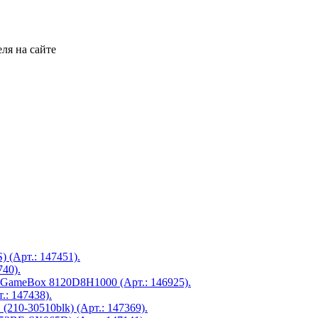
ля на сайте
 (Арт.: 147451).
740).
GameBox 8120D8H1000 (Арт.: 146925).
.: 147438).
 (210-30510blk) (Арт.: 147369).