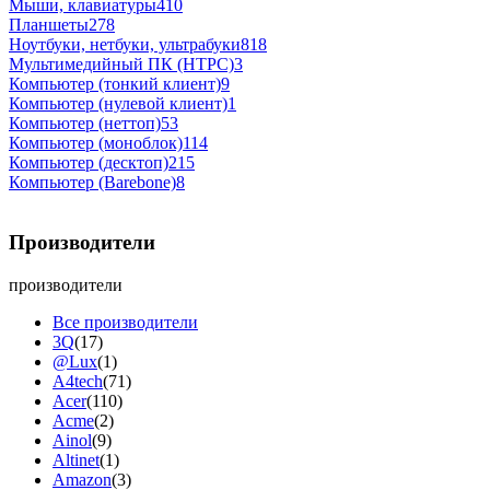
Мыши, клавиатуры
410
Планшеты
278
Ноутбуки, нетбуки, ультрабуки
818
Мультимедийный ПК (HTPC)
3
Компьютер (тонкий клиент)
9
Компьютер (нулевой клиент)
1
Компьютер (неттоп)
53
Компьютер (моноблок)
114
Компьютер (десктоп)
215
Компьютер (Barebone)
8
Производители
производители
Все производители
3Q
(17)
@Lux
(1)
A4tech
(71)
Acer
(110)
Acme
(2)
Ainol
(9)
Altinet
(1)
Amazon
(3)