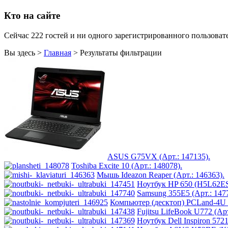
Logicfox
(1)
Кто на сайте
Logicpower
(1)
Logitech
(75)
Majesty
(2)
Сейчас 222 гостей и ни одного зарегистрированного пользовате
Manhattan
(2)
Maxxtro
(4)
Вы здесь >
Главная
>
Результаты фильтрации
Microsoft
(22)
Modecom
(2)
Motorola
(2)
Msi
(2)
Mytab
(1)
Ncomputing
(1)
Nec
(1)
Nexus
(1)
Pcland-4u
(14)
Pegatron
(1)
Pipo
(11)
ASUS G75VX (Арт.: 147135).
Pixus
(2)
Toshiba Excite 10 (Арт.: 148078).
Pleomax
(1)
Мышь Ideazon Reaper (Арт.: 146363).
Pocketbook
(2)
Ноутбук HP 650 (H5L62ES)
Prestigio
(9)
Samsung 355E5 (Арт.: 147
Primepc
(16)
Компьютер (десктоп) PCLand-4U 
Rapoo
(14)
Fujitsu LifeBook U772 (Арт
Razer
(27)
Ноутбук Dell Inspiron 5721
Revoltec
(2)