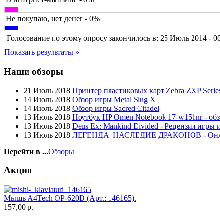
Flyper
(1)
Foxconn
(1)
Не покупаю, нет денег - 0%
Fujitsu
(22)
G-cube
(2)
Голосование по этому опросу закончилось в: 25 Июль 2014 - 0
Gelezka
(4)
Gembird
(19)
Показать результаты »
Gemix
(1)
Genius
(43)
Наши обзоры
Gigabyte
(12)
Globex
(4)
21 Июль 2018
Принтер пластиковых карт Zebra ZXP Series
Goclever
(8)
14 Июль 2018
Обзор игры Metal Slug X
Golden field
(3)
14 Июль 2018
Обзор игры Sacred Citadel
Grand
(5)
13 Июль 2018
Ноутбук HP Omen Notebook 17-w151nr - обз
Gresso
(2)
13 Июль 2018
Deus Ex: Mankind Divided - Рецензия игры 
Hacker
(2)
13 Июль 2018
ЛЕГЕНДА: НАСЛЕДИЕ ДРАКОНОВ - Он
Hp
(140)
Hq-tech
(1)
Перейти в ...
Обзоры
Htc
(1)
Htpc
(4)
Акция
Huawei
(3)
Ideazon
(2)
Impression
(20)
Мышь A4Tech OP-620D (Арт.: 146165).
Intel
(3)
157,00 р.
Kme
(1)
Lenovo
(168)