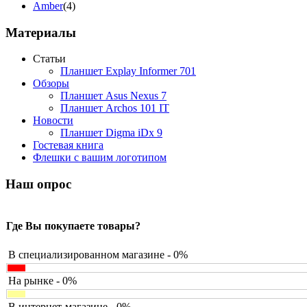
Amber
(4)
Ampe
(1)
Apache
(1)
Материалы
Apple
(93)
Apriori
(3)
Статьи
Archos
(1)
Планшет Explay Informer 701
Armaggeddon
(2)
Обзоры
Assistant
(3)
Планшет Asus Nexus 7
Asus
(252)
Планшет Archos 101 IT
Barnes&noble
(2)
Новости
Brain
(36)
Планшет Digma iDx 9
Brava
(5)
Гостевая книга
Canyon
(1)
Флешки с вашим логотипом
Cbr
(1)
Chicony
(1)
Наш опрос
Codegen
(2)
Cooler master
(2)
Cube
(7)
Где Вы покупаете товары?
Cyborg
(8)
Datex
(1)
Defender
(4)
В специализированном магазине - 0%
Dell
(68)
Dex
(3)
На рынке - 0%
Everest
(17)
Firtech
(2)
В интернет-магазине - 0%