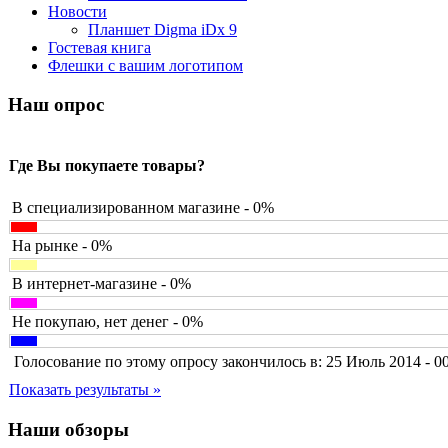
Barnes&noble
(2)
Новости
Brain
Планшет Digma iDx 9
Brava
Гостевая книга
Canyon
Флешки с вашим логотипом
Cbr
Chicony
Наш опрос
Codegen
Cooler master
Cube
(7)
Где Вы покупаете товары?
Cyborg
Datex
Defender
В специализированном магазине - 0%
Dell
Dex
(3)
На рынке - 0%
Everest
Firtech
В интернет-магазине - 0%
Flyper
Foxconn
Не покупаю, нет денег - 0%
Fujitsu
G-cube
Голосование по этому опросу закончилось в: 25 Июль 2014 - 0
Gelezka
Gembird
Показать результаты »
Gemix
Genius
Наши обзоры
Gigabyte