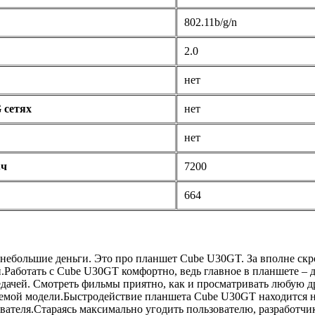
802.11b/g/n
2.0
нет
 сетях
нет
нет
.ч
7200
664
большие деньги. Это про планшет Cube U30GT. За вполне скромн
.Работать с Cube U30GT комфортно, ведь главное в планшете – д
редачей. Смотреть фильмы приятно, как и просматривать любу
аемой модели.Быстродействие планшета Cube U30GT находится н
ателя.Стараясь максимально угодить пользователю, разработчик