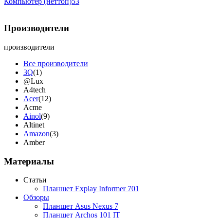
Компьютер (неттоп)
53
Производители
производители
Все производители
3Q
(1)
@Lux
A4tech
Acer
(12)
Acme
Ainol
(9)
Altinet
Amazon
(3)
Amber
Ampe
(1)
Apache
Материалы
Apple
(28)
Apriori
Статьи
Archos
(1)
Планшет Explay Informer 701
Armaggeddon
Обзоры
Assistant
(3)
Планшет Asus Nexus 7
Asus
(35)
Планшет Archos 101 IT