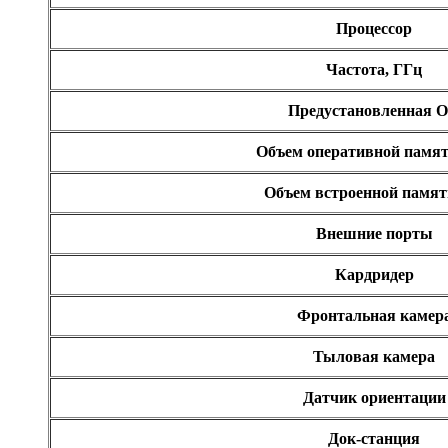
Supercomp
Процессор
Sven
Systemnik
Texet
(2)
Частота, ГГц
Toshiba
(1)
Trust
Предустановленная 
Tt esports
Verbatim
Объем оперативной памя
Viewsonic
(3)
Vt computers
Wexler
(3)
Объем встроенной памят
Wibtek
Zalman
Внешние порты
Zotac
Ай ти лайн
Кардридер
Фронтальная камер
Тыловая камера
Датчик ориентации
Док-станция