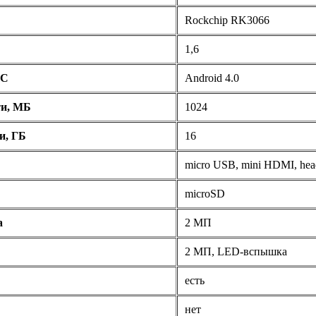
Rockchip RK3066
1,6
ОС
Android 4.0
ти, МБ
1024
и, ГБ
16
micro USB, mini HDMI, he
microSD
а
2 МП
2 МП, LED-вспышка
есть
нет