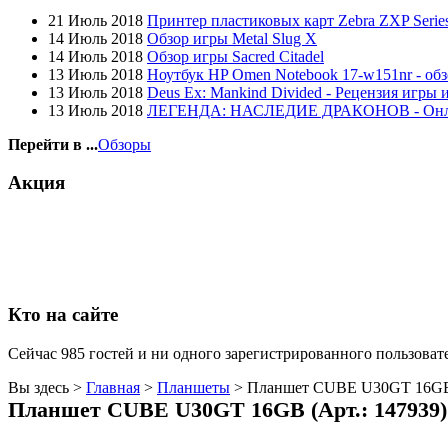
Globex
(4)
21 Июль 2018
Принтер пластиковых карт Zebra ZXP Series
Goclever
(8)
14 Июль 2018
Обзор игры Metal Slug X
Golden field
14 Июль 2018
Обзор игры Sacred Citadel
Grand
13 Июль 2018
Ноутбук HP Omen Notebook 17-w151nr - обз
Gresso
13 Июль 2018
Deus Ex: Mankind Divided - Рецензия игры 
Hacker
13 Июль 2018
ЛЕГЕНДА: НАСЛЕДИЕ ДРАКОНОВ - Он
Hp
Hq-tech
Перейти в ...
Обзоры
Htc
(1)
Htpc
Акция
Huawei
(3)
Ideazon
Impression
(3)
Intel
Kme
Lenovo
(8)
Logicfox
Кто на сайте
Logicpower
Logitech
Majesty
Сейчас 985 гостей и ни одного зарегистрированного пользовате
Manhattan
Maxxtro
Вы здесь >
Главная
>
Планшеты
>
Планшет CUBE U30GT 16GB (
Microsoft
(1)
Планшет CUBE U30GT 16GB (Арт.: 147939)
Modecom
Motorola
(2)