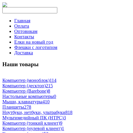
Главная
Оплата
Оптовикам
Контакты
Елки на новый год
Флешки с логотипом
Доставка
Наши товары
Компьютер (моноблок)
114
Компьютер (десктоп)
215
Компьютер (Barebone)
8
Настольные компьютеры
0
Мыши, клавиатуры
410
Планшеты
278
Ноутбуки, нетбуки, ультрабуки
818
Мультимедийный ПК (HTPC)
3
Компьютер (тонкий клиент)
9
Компьютер (нулевой клиент)
1