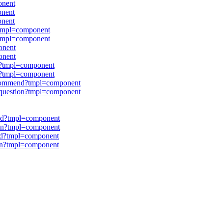
onent
onent
onent
?tmpl=component
?tmpl=component
onent
onent
d?tmpl=component
n?tmpl=component
ecommend?tmpl=component
question?tmpl=component
nd?tmpl=component
on?tmpl=component
nd?tmpl=component
on?tmpl=component