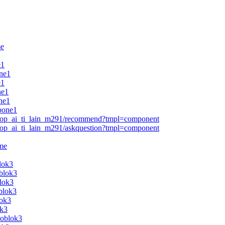
me
e1
one1
e1
ne1
ne1
ebone1
ktop_ai_ti_lain_m291/recommend?tmpl=component
top_ai_ti_lain_m291/askquestion?tmpl=component
ame
lok3
oblok3
blok3
blok3
lok3
ok3
noblok3