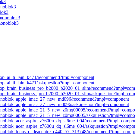
ok3
onoblok3
blok3
-monoblok3
-monoblok3
0
ktop_ai_ti_lain_k471/recommend?tmpl=component
top_ai_ti_lain_k471/askquestion?tmpl=component
sktop_brain_business_pro_b2000_b2020_01_slim/recommend?tmpl=co
ktop_brain_business_pro_b2000_b2020_01_slim/askquestion?tmpl=co
_monoblok_apple_imac_27_new_md096/recommend?tmpl=component
monoblok_apple_imac_27_new_md096/askquestion?tmpl=component
_monoblok_apple_imac_21_5_new_z0mq00005/recommend?tmpl=compo
monoblok_apple_imac_21_5_new_z0mq00005/askquestion?tmpl=compo
monoblok_acer_aspire_z7600u_dq_sl6me_004/recommend?tmpl=compo
onoblok_acer_aspire_z7600u_dq_sl6me_004/askquestion?tmpl=compo
monoblok_lenovo_ideacentre_c440_57_313748/recommend?tmpl=comp