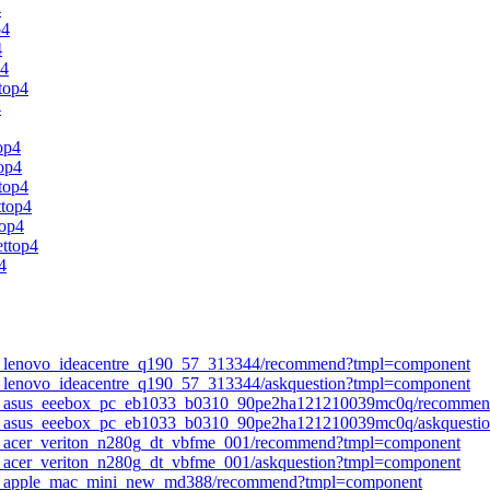
4
p4
4
p4
top4
4
op4
top4
ttop4
ttop4
top4
ettop4
4
top_lenovo_ideacentre_q190_57_313344/recommend?tmpl=component
op_lenovo_ideacentre_q190_57_313344/askquestion?tmpl=component
ttop_asus_eeebox_pc_eb1033_b0310_90pe2ha121210039mc0q/recomme
ttop_asus_eeebox_pc_eb1033_b0310_90pe2ha121210039mc0q/askquesti
top_acer_veriton_n280g_dt_vbfme_001/recommend?tmpl=component
op_acer_veriton_n280g_dt_vbfme_001/askquestion?tmpl=component
ttop_apple_mac_mini_new_md388/recommend?tmpl=component