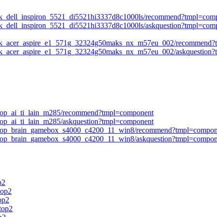
tbuk_dell_inspiron_5521_di5521hi3337d8c1000ls/recommend?tmpl=com
buk_dell_inspiron_5521_di5521hi3337d8c1000ls/askquestion?tmpl=com
outbuk_acer_aspire_e1_571g_32324g50maks_nx_m57eu_002/recommend
utbuk_acer_aspire_e1_571g_32324g50maks_nx_m57eu_002/askquestion
ktop_ai_ti_lain_m285/recommend?tmpl=component
top_ai_ti_lain_m285/askquestion?tmpl=component
esktop_brain_gamebox_s4000_c4200_11_win8/recommend?tmpl=compon
sktop_brain_gamebox_s4000_c4200_11_win8/askquestion?tmpl=compon
p2
top2
op2
ktop2