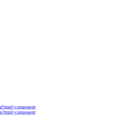
nd?tmpl=component
on?tmpl=component