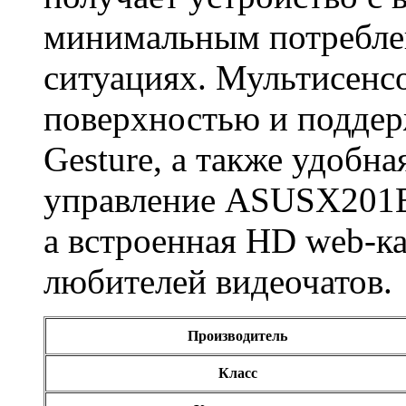
Systemnik
минимальным потребле
Texet
ситуациях. Мультисенс
Toshiba
(6)
поверхностью и поддер
Trust
Gesture, а также удобн
Tt esports
управление ASUSX201E
Verbatim
а встроенная HD web-к
Viewsonic
любителей видеочатов.
Vt computers
Wexler
Производитель
Wibtek
Класс