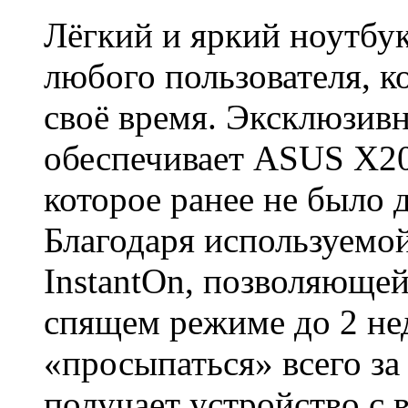
Roccat
Лёгкий и яркий ноутбу
Samsung
(23)
любого пользователя, 
Senkatel
своё время. Эксклюзивн
Smartpc
обеспечивает ASUS X2
Solarwind
которое ранее не было 
Sony
(26)
Благодаря используемо
Speed-link
InstantOn, позволяющей
Steelseries
спящем режиме до 2 нед
Supercomp
«просыпаться» всего за
Sven
получает устройство с