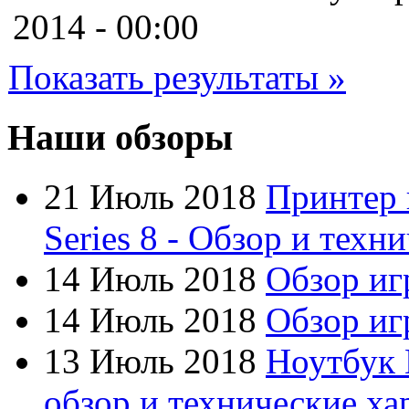
Cooler master
2014 - 00:00
Cube
Показать результаты »
Cyborg
Datex
Наши обзоры
Defender
21 Июль 2018
Принтер 
Dell
(49)
Series 8 - Обзор и техн
Dex
14 Июль 2018
Обзор иг
Everest
14 Июль 2018
Обзор игр
Firtech
13 Июль 2018
Ноутбук 
Flyper
обзор и технические ха