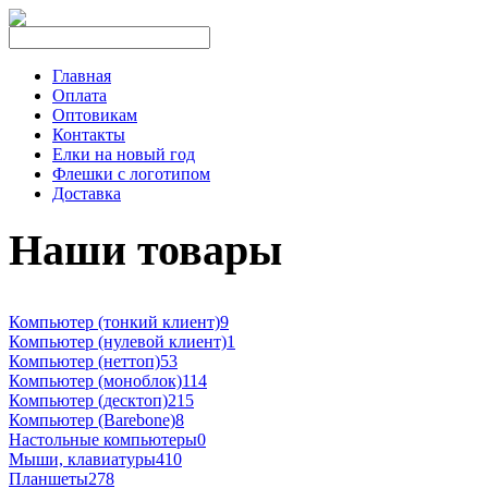
Главная
Оплата
Оптовикам
Контакты
Елки на новый год
Флешки с логотипом
Доставка
Наши товары
Компьютер (тонкий клиент)
9
Компьютер (нулевой клиент)
1
Компьютер (неттоп)
53
Компьютер (моноблок)
114
Компьютер (десктоп)
215
Компьютер (Barebone)
8
Настольные компьютеры
0
Мыши, клавиатуры
410
Планшеты
278