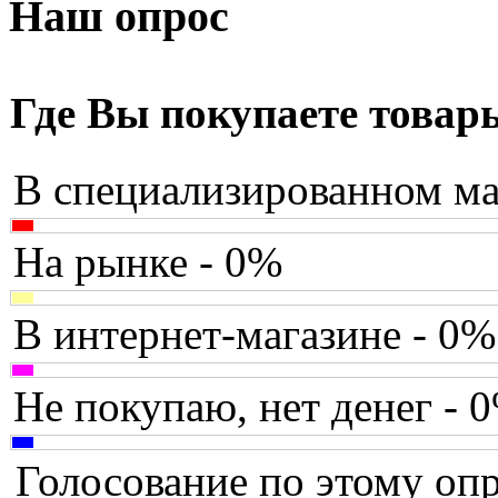
Armaggeddon
Наш опрос
Assistant
Asus
(171)
Где Вы покупаете товар
Barnes&noble
В специализированном ма
Brain
Brava
На рынке - 0%
Canyon
В интернет-магазине - 0%
Cbr
Chicony
Не покупаю, нет денег - 
Codegen
Голосование по этому опр