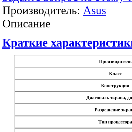
Microsoft
Производитель:
Asus
Modecom
Описание
Motorola
Краткие характеристик
Msi
(1)
Mytab
Производитель
Ncomputing
Класс
Nec
Конструкция
Nexus
Диагональ экрана, 
Pcland-4u
Разрешение экра
Pegatron
Тип процессора