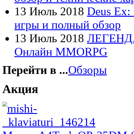
Foxconn
13 Июль 2018
Deus Ex:
Fujitsu
(21)
игры и полный обзор
G-cube
13 Июль 2018
ЛЕГЕНД
Gelezka
Онлайн MMORPG
Gembird
Gemix
Перейти в ...
Обзоры
Genius
Акция
Gigabyte
(4)
Globex
Goclever