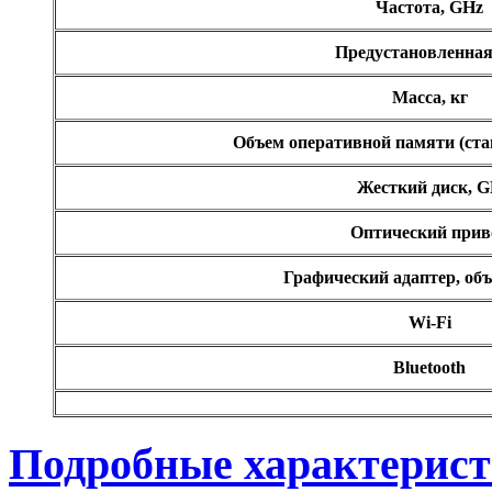
Pipo
Частота, GHz
Pixus
Предустановленна
Масса, кг
Pleomax
Объем оперативной памяти (ст
Pocketbook
Жесткий диск, 
Prestigio
Оптический прив
Primepc
Графический адаптер, об
Rapoo
Wi-Fi
Razer
Bluetooth
Revoltec
Rim2000
Подробные характерис