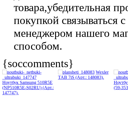
товара,убедительная пр
покупкой связываться с
менеджером нашего ма
способом.
{soccomments}
Wexler
TAB 7iS (Арт.: 148083).
Ноутбук Samsung 510R5E
Ноутбу
(NP510R5E-S02RU) (Арт.:
(59-353
147747).