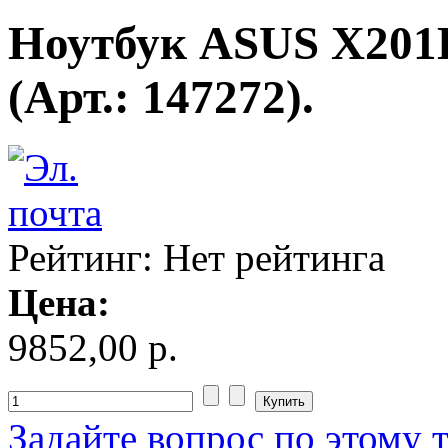
Impression
Ноутбук ASUS X201
Intel
(Арт.: 147272).
Kme
Lenovo
(121)
Logicfox
Logicpower
Рейтинг: Нет рейтинга
Logitech
Цена:
Majesty
9852,00 р.
Manhattan
Maxxtro
Задайте вопрос по этому 