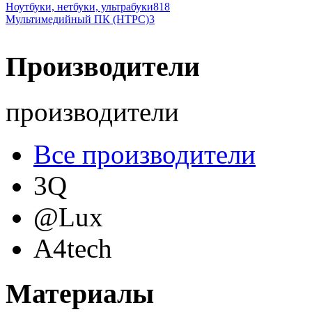
Ноутбуки, нетбуки, ультрабуки
818
Мультимедийный ПК (HTPC)
3
Производители
производители
Все производители
3Q
@Lux
A4tech
Acer
(69)
Материалы
Acme