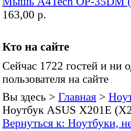
Мышь A4Tech OP-35DM (А
Golden field
163,00 р.
Grand
Gresso
Hacker
Кто на сайте
Hp
(96)
Сейчас 1722 гостей и ни 
Hq-tech
пользователя на сайте
Htc
Htpc
Вы здесь >
Главная
>
Ноут
Huawei
Ноутбук ASUS X201E (X20
Ideazon
Вернуться к: Ноутбуки, н