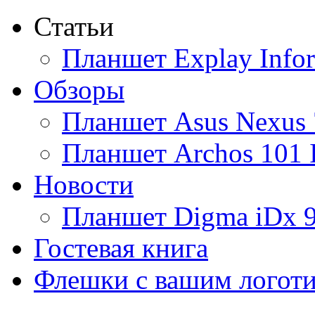
Статьи
Ainol
Планшет Explay Info
Altinet
Обзоры
Amazon
Планшет Asus Nexus 
Amber
Планшет Archos 101 
Ampe
Новости
Apache
(1)
Планшет Digma iDx 
Apple
(30)
Гостевая книга
Apriori
Флешки с вашим логот
Archos