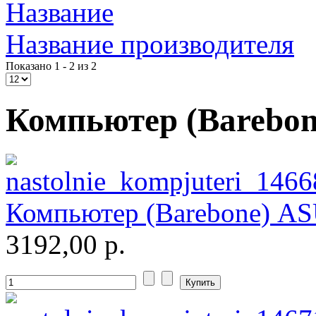
Impression
Название
Intel
(2)
Название производителя
Kme
(1)
Показано 1 - 2 из 2
Lenovo
Компьютер (Barebon
Logicfox
Logicpower
Logitech
Компьютер (Barebone) AS
Majesty
3192,00 р.
Manhattan
Maxxtro