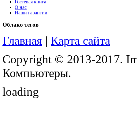
Pipo
Гостевая книга
О нас
Наши гарантии
Pixus
Облако тегов
Pleomax
Главная
|
Карта сайта
Pocketbook
Prestigio
Copyright © 2013-2017. Im
Primepc
Компьютеры.
Rapoo
loading
Razer
Revoltec
Rim2000