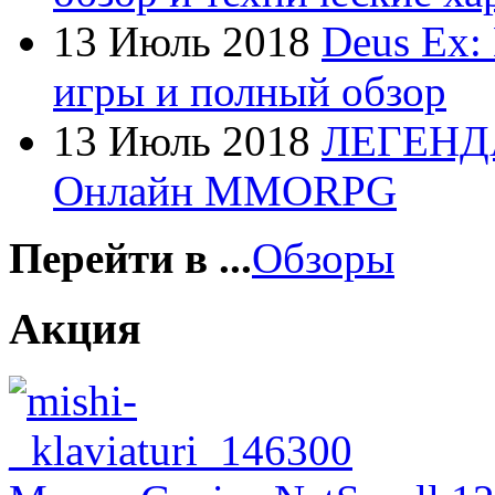
Foxconn
13 Июль 2018
Deus Ex:
Fujitsu
игры и полный обзор
G-cube
13 Июль 2018
ЛЕГЕНД
Gelezka
Онлайн MMORPG
Gembird
Gemix
Перейти в ...
Обзоры
Genius
Акция
Gigabyte
Globex
Goclever