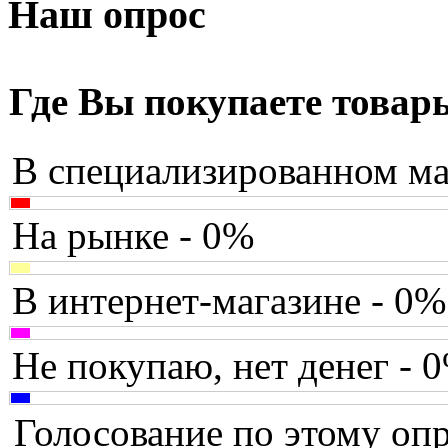
Armaggeddon
Наш опрос
Assistant
Asus
(2)
Где Вы покупаете товар
Barnes&noble
В специализированном ма
Brain
Brava
На рынке - 0%
Canyon
В интернет-магазине - 0%
Cbr
Chicony
Не покупаю, нет денег - 
Codegen
Голосование по этому опр