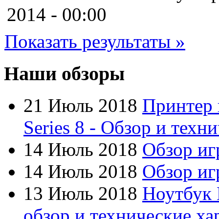
Cooler master
2014 - 00:00
Cube
Показать результаты »
Cyborg
Datex
Наши обзоры
Defender
21 Июль 2018
Принтер 
Dell
Series 8 - Обзор и техн
Dex
14 Июль 2018
Обзор иг
Everest
14 Июль 2018
Обзор игр
Firtech
13 Июль 2018
Ноутбук 
Flyper
обзор и технические ха