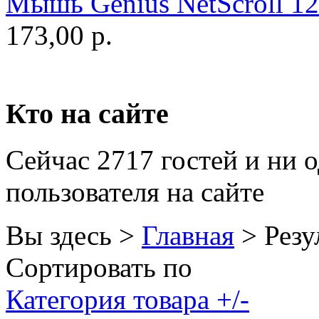
Мышь Genius NetScroll 120
Golden field
173,00 р.
Grand
Gresso
Hacker
Кто на сайте
Hp
(1)
Сейчас 2717 гостей и ни 
Hq-tech
пользователя на сайте
Htc
Htpc
Вы здесь >
Главная
>
Резу
Huawei
Сортировать по
Ideazon
Категория товара +/-