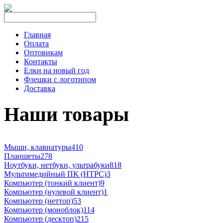
Главная
Оплата
Оптовикам
Контакты
Елки на новый год
Флешки с логотипом
Доставка
Наши товары
Мыши, клавиатуры
410
Планшеты
278
Ноутбуки, нетбуки, ультрабуки
818
Мультимедийный ПК (HTPC)
3
Компьютер (тонкий клиент)
9
Компьютер (нулевой клиент)
1
Компьютер (неттоп)
53
Компьютер (моноблок)
114
Компьютер (десктоп)
215