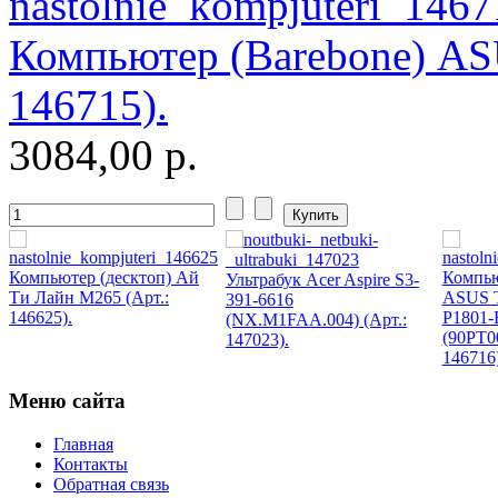
Microsoft
Компьютер (Barebone) A
Modecom
146715).
Motorola
3084,00 р.
Msi
Mytab
Ncomputing
Компьютер (десктоп) Ай
Компью
Ультрабук Acer Aspire S3-
Nec
Ти Лайн M265 (Арт.:
ASUS T
391-6616
146625).
P1801
(NX.M1FAA.004) (Арт.:
(90PT0
147023).
Nexus
146716)
Pcland-4u
Меню сайта
Главная
Pegatron
Контакты
Обратная связь