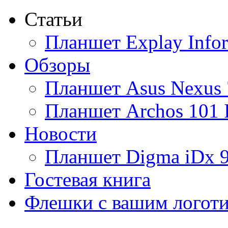
Статьи
Ainol
Планшет Explay Info
Altinet
Обзоры
Amazon
Планшет Asus Nexus 
Amber
Планшет Archos 101 
Ampe
Новости
Apache
Планшет Digma iDx 
Apple
Гостевая книга
Apriori
Флешки с вашим логот
Archos